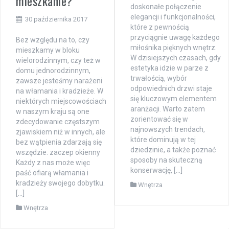
mieszkanie?
doskonałe połączenie
elegancji i funkcjonalności,
30 października 2017
które z pewnością
przyciągnie uwagę każdego
Bez względu na to, czy
miłośnika pięknych wnętrz.
mieszkamy w bloku
W dzisiejszych czasach, gdy
wielorodzinnym, czy też w
estetyka idzie w parze z
domu jednorodzinnym,
trwałością, wybór
zawsze jesteśmy narażeni
odpowiednich drzwi staje
na włamania i kradzieże. W
się kluczowym elementem
niektórych miejscowościach
aranżacji. Warto zatem
w naszym kraju są one
zorientować się w
zdecydowanie częstszym
najnowszych trendach,
zjawiskiem niż w innych, ale
które dominują w tej
bez wątpienia zdarzają się
dziedzinie, a także poznać
wszędzie. zaczep okienny
sposoby na skuteczną
Każdy z nas może więc
konserwację, […]
paść ofiarą włamania i
kradzieży swojego dobytku.
Wnętrza
[…]
Wnętrza