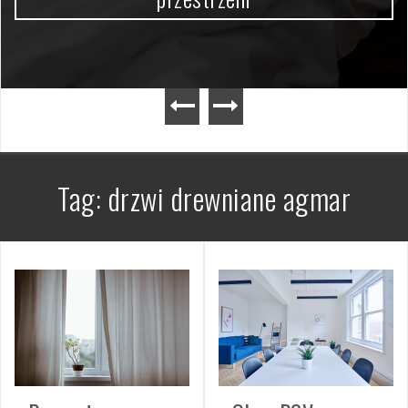
Tag:
drzwi drewniane agmar