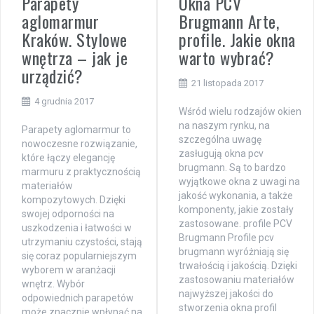
Parapety
Okna PCV
aglomarmur
Brugmann Arte,
Kraków. Stylowe
profile. Jakie okna
wnętrza – jak je
warto wybrać?
urządzić?
21 listopada 2017
4 grudnia 2017
Wśród wielu rodzajów okien
na naszym rynku, na
Parapety aglomarmur to
szczególna uwagę
nowoczesne rozwiązanie,
zasługują okna pcv
które łączy elegancję
brugmann. Są to bardzo
marmuru z praktycznością
wyjątkowe okna z uwagi na
materiałów
jakość wykonania, a także
kompozytowych. Dzięki
komponenty, jakie zostały
swojej odporności na
zastosowane. profile PCV
uszkodzenia i łatwości w
Brugmann Profile pcv
utrzymaniu czystości, stają
brugmann wyróżniają się
się coraz popularniejszym
trwałością i jakością. Dzięki
wyborem w aranżacji
zastosowaniu materiałów
wnętrz. Wybór
najwyższej jakości do
odpowiednich parapetów
stworzenia okna profil
może znacznie wpłynąć na