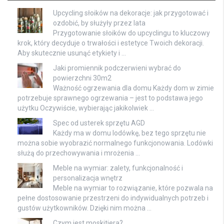
Upcycling słoików na dekoracje: jak przygotować i
ozdobić, by służyły przez lata
Przygotowanie słoików do upcyclingu to kluczowy
krok, który decyduje o trwałości i estetyce Twoich dekoracji.
Aby skutecznie usunąć etykiety i …
Jaki promiennik podczerwieni wybrać do
powierzchni 30m2
Ważność ogrzewania dla domu Każdy dom w zimie
potrzebuje sprawnego ogrzewania – jest to podstawa jego
użytku Oczywiście, wybierając jakikolwiek …
Spec od usterek sprzętu AGD
Każdy ma w domu lodówkę, bez tego sprzętu nie
można sobie wyobrazić normalnego funkcjonowania. Lodówki
służą do przechowywania i mrożenia …
Meble na wymiar: zalety, funkcjonalność i
personalizacja wnętrz
Meble na wymiar to rozwiązanie, które pozwala na
pełne dostosowanie przestrzeni do indywidualnych potrzeb i
gustów użytkowników. Dzięki nim można …
Czym jest moskitiera?