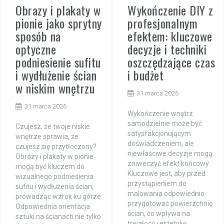
Obrazy i plakaty w
Wykończenie DIY z
pionie jako sprytny
profesjonalnym
sposób na
efektem: kluczowe
optyczne
decyzje i techniki
podniesienie sufitu
oszczędzające czas
i wydłużenie ścian
i budżet
w niskim wnętrzu
31 marca 2026
31 marca 2026
Wykończenie wnętrz
samodzielnie może być
Czujesz, że twoje niskie
satysfakcjonującym
wnętrze sprawia, że
doświadczeniem, ale
czujesz się przytłoczony?
niewłaściwe decyzje mogą
Obrazy i plakaty w pionie
zniweczyć efekt końcowy.
mogą być kluczem do
Kluczowe jest, aby przed
wizualnego podniesienia
przystąpieniem do
sufitu i wydłużenia ścian,
malowania odpowiednio
prowadząc wzrok ku górze.
przygotować powierzchnię
Odpowiednia orientacja
ścian, co wpływa na
sztuki na ścianach nie tylko
trwałość i estetykę.