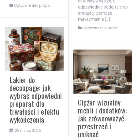
estetykę wnętrza, a
Optyczne triki propo
odpowiednie podejście do
aranżacji pomoże
maksymalnie […]
Optyczne triki propo
Lakier do
decoupage: jak
wybrać odpowiedni
Ciężar wizualny
preparat dla
mebli i dodatków:
trwałości i efektu
jak zrównoważyć
wykończenia
przestrzeń i
28 marca 2026
uniknąć