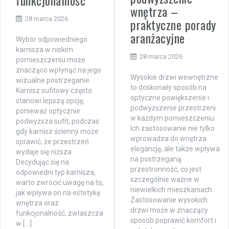
wnętrza –
28 marca 2026
praktyczne porady
aranżacyjne
Wybór odpowiedniego
karnisza w niskim
28 marca 2026
pomieszczeniu może
znacząco wpłynąć na jego
Wysokie drzwi wewnętrzne
wizualne postrzeganie.
to doskonały sposób na
Karnisz sufitowy często
optyczne powiększenie i
stanowi lepszą opcję,
podwyższenie przestrzeni
ponieważ optycznie
w każdym pomieszczeniu.
podwyższa sufit, podczas
Ich zastosowanie nie tylko
gdy karnisz ścienny może
wprowadza do wnętrza
sprawić, że przestrzeń
elegancję, ale także wpływa
wydaje się niższa.
na postrzeganą
Decydując się na
przestronność, co jest
odpowiedni typ karnisza,
szczególnie ważne w
warto zwrócić uwagę na to,
niewielkich mieszkaniach.
jak wpływa on na estetykę
Zastosowanie wysokich
wnętrza oraz
drzwi może w znaczący
funkcjonalność, zwłaszcza
sposób poprawić komfort i
w […]