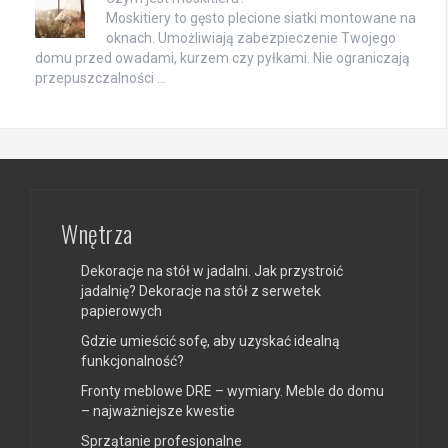
Moskitiery to gęsto plecione siatki montowane na
oknach. Umożliwiają zabezpieczenie Twojego
domu przed owadami, kurzem czy pyłkami. Nie ograniczają
przepuszczalności …
Wnętrza
Dekoracje na stół w jadalni. Jak przystroić
jadalnię? Dekoracje na stół z serwetek
papierowych
Gdzie umieścić sofę, aby uzyskać idealną
funkcjonalność?
Fronty meblowe DRE – wymiary. Meble do domu
– najważniejsze kwestie
Sprzątanie profesjonalne