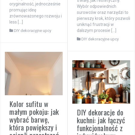
trwały, jak i estetyczny.
oryginalność, jednocześnie
Wybór odpowiednich
promując ideę
surowców oraz narzędzi to
zrównoważonego rozwoju i
pierwszy krok, który pozwoli
less […]
uniknąć frustracji w
dalszym procesie […]
DIY dekoracyjne upcy
DIY dekoracyjne upcy
Kolor sufitu w
małym pokoju: jak
DIY dekoracje do
wybrać barwę,
kuchni: jak łączyć
która powiększy i
funkcjonalność z
ociepli przestrzeń