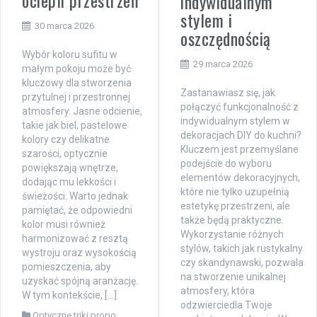
indywidualnym
stylem i
30 marca 2026
oszczędnością
Wybór koloru sufitu w
29 marca 2026
małym pokoju może być
kluczowy dla stworzenia
Zastanawiasz się, jak
przytulnej i przestronnej
połączyć funkcjonalność z
atmosfery. Jasne odcienie,
indywidualnym stylem w
takie jak biel, pastelowe
dekoracjach DIY do kuchni?
kolory czy delikatne
Kluczem jest przemyślane
szarości, optycznie
podejście do wyboru
powiększają wnętrze,
elementów dekoracyjnych,
dodając mu lekkości i
które nie tylko uzupełnią
świeżości. Warto jednak
estetykę przestrzeni, ale
pamiętać, że odpowiedni
także będą praktyczne.
kolor musi również
Wykorzystanie różnych
harmonizować z resztą
stylów, takich jak rustykalny
wystroju oraz wysokością
czy skandynawski, pozwala
pomieszczenia, aby
na stworzenie unikalnej
uzyskać spójną aranżację.
atmosfery, która
W tym kontekście, […]
odzwierciedla Twoje
Optyczne triki propo