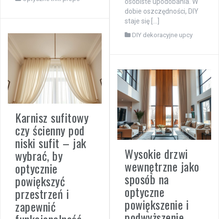
osobiste upodobania. W
dobie oszczędności, DIY
staje się […]
DIY dekoracyjne upcy
Karnisz sufitowy
czy ścienny pod
niski sufit – jak
Wysokie drzwi
wybrać, by
wewnętrzne jako
optycznie
sposób na
powiększyć
optyczne
przestrzeń i
powiększenie i
zapewnić
podwyższenie
funkcjonalność