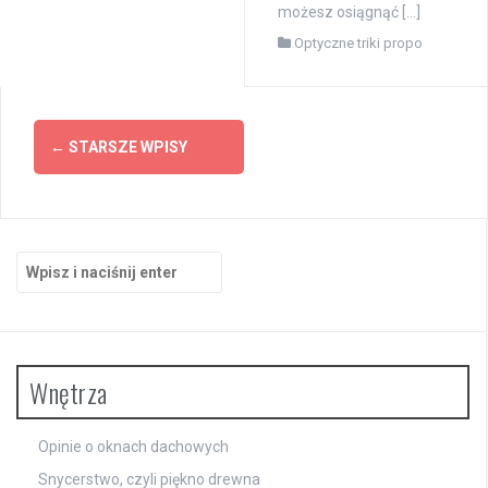
możesz osiągnąć […]
Optyczne triki propo
Nawigacja
←
STARSZE WPISY
po
wpisach
Szukaj:
Wnętrza
Opinie o oknach dachowych
Snycerstwo, czyli piękno drewna