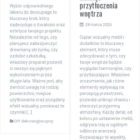
przytłoczenia
Wybór odpowiedniego
wnętrza
lakieru do decoupage to
kluczowy krok, który
zadecyduje o trwałości oraz
28 marca 2026
estetyce twojego projektu.
Niezależnie od tego, czy
Ciężar wizualny mebli i
planujesz zabezpieczyć
dodatków to kluczowy
drewnianą skrzynkę, czy
element, który może
ozdobić szkatułkę,
zdecydować o tym, czy
właściwy preparat pozwoli
twoje wnętrze będzie
ci cieszyć się pięknym
wyglądać harmonijnie, czy
wykończeniem przez
przytłaczająco. Właściwe
długie lata. Ważne jest, aby
zrozumienie, jak różne
zwrócić uwagę na rodzaj
elementy wpływają na
powierzchni, miejsce
percepcję przestrzeni,
użytkowania oraz pożądany
pozwala uniknąć chaosu i
efekt wizualny, ponieważ te
stworzyć przyjemną
czynniki […]
atmosferę. Każdy detal, od
koloru po ustawienie mebli,
DIY dekoracyjne upcy
odgrywa rolę w ogólnym
odbiorze aranżacji.
Rozważając te aspekty,