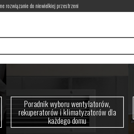
orów i klimatyzatorów dla każdego domu
w domowym zaciszu
a się nowoczesne wnętrza
 funkcjonalność i estetykę?
 kabiny prysznicowej?
ne rozwiązanie do niewielkiej przestrzeni
Poradnik wyboru wentylatorów,
rekuperatorów i klimatyzatorów dla
każdego domu