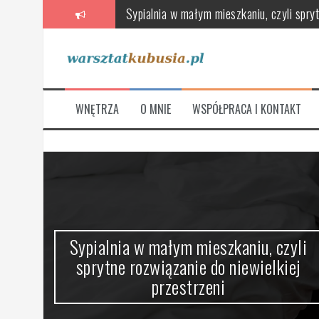
Przeskocz
Poradnik wyboru wentylatorów, rekuperat
do
treści
Skandynawska łazienka – oaza relaksu 
Stylowe i funkcjonalne, czyli jak urządz
Jak wybrać meble łazienkowe, które łączą
WNĘTRZA
O MNIE
WSPÓŁPRACA I KONTAKT
Na co zwrócić uwagę przy wyborze nowej
Sypialnia w małym mieszkaniu, czyli spryt
ze
Sypialnia w małym mieszkaniu, czyli
sprytne rozwiązanie do niewielkiej
przestrzeni