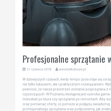
Profesjonalne sprzątanie 
21 czerwca 2018
warsztatkubusia.pl
W dzisiejszych czasach, kiedy tempo życia staje się cor
nie tylko luksusem, ale i praktycznym rozwiązaniem. Wy
pewność, że nasza przestrzeń zostanie posprzątana z 
czyszczących. W Poznaniu dostępna jest szeroka gama fi
mieszkań po biura czy sprzątanie po remontach. Aby wyb
oraz porównać oferty, co pomoże w podjęciu świadomej de
profesjonalnego sprzątania oraz podpowiemy, jak znale