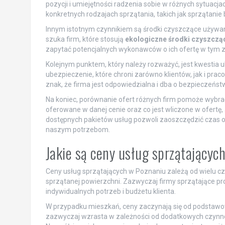
pozycji i umiejętności radzenia sobie w różnych sytuacja
konkretnych rodzajach sprzątania, takich jak sprzątanie 
Innym istotnym czynnikiem są środki czyszczące używane
szuka firm, które stosują
ekologiczne środki czyszczą
zapytać potencjalnych wykonawców o ich ofertę w tym z
Kolejnym punktem, który należy rozważyć, jest kwestia
ubezpieczenie, które chroni zarówno klientów, jak i pr
znak, że firma jest odpowiedzialna i dba o bezpieczeńst
Na koniec, porównanie ofert różnych firm pomoże wybrać 
oferowane w danej cenie oraz co jest wliczone w ofertę,
dostępnych pakietów usług pozwoli zaoszczędzić czas ora
naszym potrzebom.
Jakie są ceny usług sprzątającyc
Ceny usług sprzątających w Poznaniu zależą od wielu cz
sprzątanej powierzchni. Zazwyczaj firmy sprzątające pr
indywidualnych potrzeb i budżetu klienta.
W przypadku mieszkań, ceny zaczynają się od podstawowy
zazwyczaj wzrasta w zależności od dodatkowych czynnośc