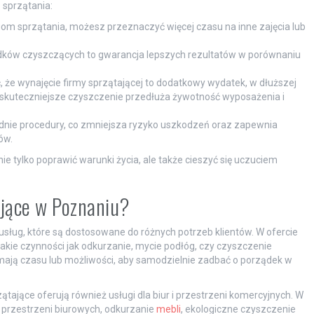
 sprzątania:
om sprzątania, możesz przeznaczyć więcej czasu na inne zajęcia lub
rodków czyszczących to gwarancja lepszych rezultatów w porównaniu
że wynajęcie firmy sprzątającej to dodatkowy wydatek, w dłuższej
 skuteczniejsze czyszczenie przedłuża żywotność wyposażenia i
ednie procedury, co zmniejsza ryzyko uszkodzeń oraz zapewnia
ów.
e tylko poprawić warunki życia, ale także cieszyć się uczuciem
tające w Poznaniu?
sług, które są dostosowane do różnych potrzeb klientów. W ofercie
kie czynności jak odkurzanie, mycie podłóg, czy czyszczenie
ie mają czasu lub możliwości, aby samodzielnie zadbać o porządek w
tające oferują również usługi dla biur i przestrzeni komercyjnych. W
 przestrzeni biurowych, odkurzanie
mebli
, ekologiczne czyszczenie