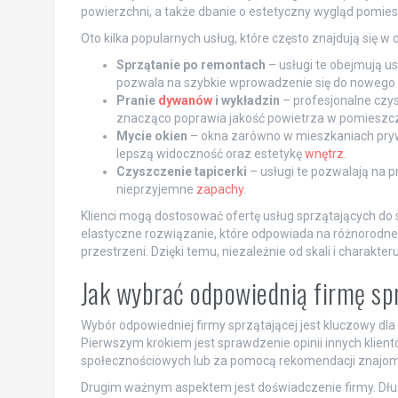
powierzchni, a także dbanie o estetyczny wygląd pomie
Oto kilka popularnych usług, które często znajdują się w
Sprzątanie po remontach
– usługi te obejmują u
pozwala na szybkie wprowadzenie się do nowego
Pranie
dywanów
i wykładzin
– profesjonalne czy
znacząco poprawia jakość powietrza w pomieszc
Mycie okien
– okna zarówno w mieszkaniach prywa
lepszą widoczność oraz estetykę
wnętrz
.
Czyszczenie tapicerki
– usługi te pozwalają na 
nieprzyjemne
zapachy
.
Klienci mogą dostosować ofertę usług sprzątających do s
elastyczne rozwiązanie, które odpowiada na różnorodn
przestrzeni. Dzięki temu, niezależnie od skali i charakte
Jak wybrać odpowiednią firmę sp
Wybór odpowiedniej firmy sprzątającej jest kluczowy dla 
Pierwszym krokiem jest sprawdzenie opinii innych klien
społecznościowych lub za pomocą rekomendacji znajo
Drugim ważnym aspektem jest doświadczenie firmy. Dłuż