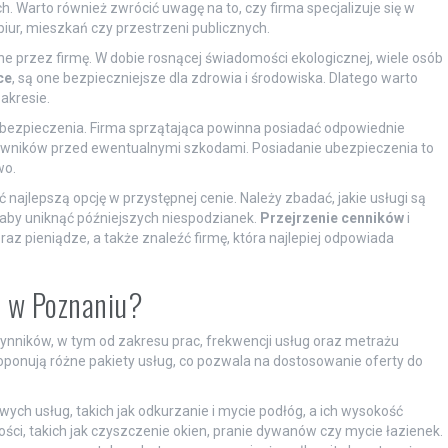
ch. Warto również zwrócić uwagę na to, czy firma specjalizuje się w
biur, mieszkań czy przestrzeni publicznych.
 przez firmę. W dobie rosnącej świadomości ekologicznej, wiele osób
ce
, są one bezpieczniejsze dla zdrowia i środowiska. Dlatego warto
akresie.
 ubezpieczenia. Firma sprzątająca powinna posiadać odpowiednie
acowników przed ewentualnymi szkodami. Posiadanie ubezpieczenia to
wo.
najlepszą opcję w przystępnej cenie. Należy zbadać, jakie usługi są
 aby uniknąć późniejszych niespodzianek.
Przejrzenie cenników
i
z pieniądze, a także znaleźć firmę, która najlepiej odpowiada
h w Poznaniu?
ynników, w tym od zakresu prac, frekwencji usług oraz metrażu
oponują różne pakiety usług, co pozwala na dostosowanie oferty do
ch usług, takich jak odkurzanie i mycie podłóg, a ich wysokość
i, takich jak czyszczenie okien, pranie dywanów czy mycie łazienek.