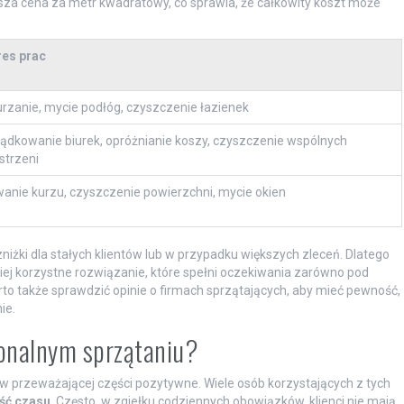
ższa cena za metr kwadratowy, co sprawia, że całkowity koszt może
.
es prac
rzanie, mycie podłóg, czyszczenie łazienek
ądkowanie biurek, opróżnianie koszy, czyszczenie wspólnych
strzeni
anie kurzu, czyszczenie powierzchni, mycie okien
niżki dla stałych klientów lub w przypadku większych zleceń. Dlatego
iej korzystne rozwiązanie, które spełni oczekiwania zarówno pod
arto także sprawdzić opinie o firmach sprzątających, aby mieć pewność,
ie.
sjonalnym sprzątaniu?
 w przeważającej części pozytywne. Wiele osób korzystających z tych
ść czasu
. Często, w zgiełku codziennych obowiązków, klienci nie mają