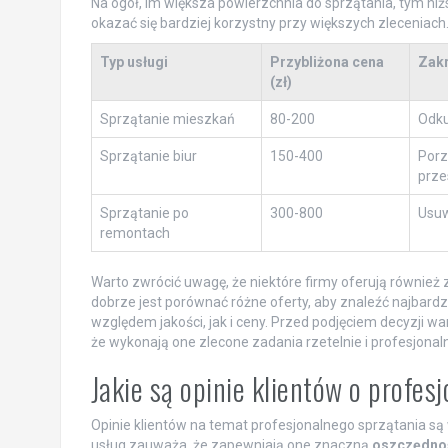
Na ogół, im większa powierzchnia do sprzątania, tym ni
okazać się bardziej korzystny przy większych zleceniach
Typ usługi
Przybliżona cena
Zakr
(zł)
Sprzątanie mieszkań
80-200
Odku
Sprzątanie biur
150-400
Porz
prze
Sprzątanie po
300-800
Usuw
remontach
Warto zwrócić uwagę, że niektóre firmy oferują również z
dobrze jest porównać różne oferty, aby znaleźć najbardz
względem jakości, jak i ceny. Przed podjęciem decyzji w
że wykonają one zlecone zadania rzetelnie i profesjonaln
Jakie są opinie klientów o profe
Opinie klientów na temat profesjonalnego sprzątania są
usług zauważa, że zapewniają one znaczną
oszczędno