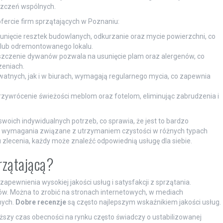
szczeń wspólnych.
 ofercie firm sprzątających w Poznaniu:
sunięcie resztek budowlanych, odkurzanie oraz mycie powierzchni, co
 lub odremontowanego lokalu.
szczenie dywanów pozwala na usunięcie plam oraz alergenów, co
zeniach.
tnych, jak i w biurach, wymagają regularnego mycia, co zapewnia
przywrócenie świeżości meblom oraz fotelom, eliminując zabrudzenia i
woich indywidualnych potrzeb, co sprawia, że jest to bardzo
e wymagania związane z utrzymaniem czystości w różnych typach
ru zlecenia, każdy może znaleźć odpowiednią usługę dla siebie.
rzątającą?
zapewnienia wysokiej jakości usług i satysfakcji z sprzątania.
tów. Można to zrobić na stronach internetowych, w mediach
mych.
Dobre recenzje
są często najlepszym wskaźnikiem jakości usług.
szy czas obecności na rynku często świadczy o ustabilizowanej