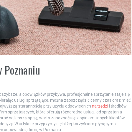
w Poznaniu
az szybsze, a obowiązków przybywa, profesjonalne sprzątanie staje się
bierając usługi sprzątające, można zaoszczędzić cenny czas oraz mieć
najwyższą starannością przy użyciu odpowiednich
narzędzi
i środków
rm sprzątających, które oferują różnorodne usługi, od sprzątania
rać najlepszą opcję, warto zapoznać się z opiniami innych klientów
cyzji. W artykule przyjrzymy się bliżej korzyściom płynącym z
źć odpowiednią firmę w Poznaniu.