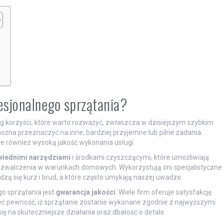
?
esjonalnego sprzątania?
eg korzyści, które warto rozważyć, zwłaszcza w dzisiejszym szybkim
ożna przeznaczyć na inne, bardziej przyjemne lub pilne zadania.
ale również wysoką jakość wykonania usługi.
iednimi narzędziami
i środkami czyszczącymi, które umożliwiają
o zwalczenia w warunkach domowych. Wykorzystują oni specjalistyczne
dzą się kurz i brud, a które często umykają naszej uwadze.
go sprzątania jest
gwarancja jakości
. Wiele firm oferuje satysfakcję
ieć pewność, iż sprzątanie zostanie wykonane zgodnie z najwyższymi
ię na skuteczniejsze działania oraz dbałość o detale.