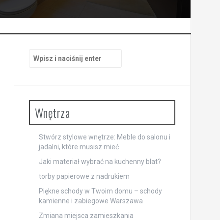
Szukaj:
Wnętrza
Stwórz stylowe wnętrze: Meble do salonu i
jadalni, które musisz mieć
Jaki materiał wybrać na kuchenny blat?
torby papierowe z nadrukiem
Piękne schody w Twoim domu – schody
kamienne i zabiegowe Warszawa
Zmiana miejsca zamieszkania