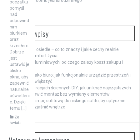
Ogrzewanie domu jednorodzinnego
początku
pomyśl
nad
odpowied
nim
Ostatnie wpisy
biurkiem
oraz
krzesłem.
Nowoczesne osiedle – co to znaczy i jakie cechy realnie
Dobrze
wpływają na komfort życia
jest
Cena okien aluminiowych: od czego zależy koszt zakupu i
ustawić je
montażu
blisko
Wąski pokój jako biuro: jak funkcjonalnie urządzić przestrzeń i
okna, aby
optycznie ją powiększyć
zapewnić
Błędy w dekoracjach ściennych DIY: jak uniknąć najczęstszych
naturalne
pomyłek i naprawić montaż bez wymiany elementów
oświetleni
Jak wybrać lampę sufitową do niskiego sufitu, by optycznie
e. Dzięki
powiększyć i rozjaśnić wnętrze
temu […]
Ze
świata
Najnowsze komentarze