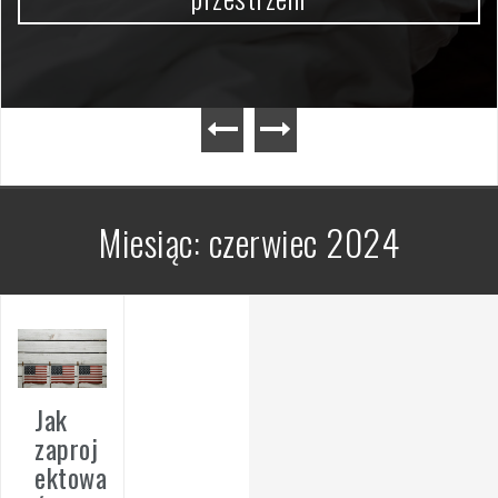
Miesiąc:
czerwiec 2024
Jak
zaproj
ektowa