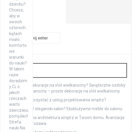
dziecku?
Chcesz,
aby w
swoich
czterech
kątach
Szukaj:
miało
komforto
we
warunki
do nauki?
Wnętrza
W takim
razie
doradzim
Jak zrobić dekoracje na stół wielkanocny? Świąteczne ozdoby
y Ci, o
na stół wielkanocny – proste dekoracje na stół wielkanocny
jakich
rzeczach
Czy warto korzystać z usług projektowania wnętrz?
warto
Jak urządzić elegancki salon? Ekskluzywne meble do salonu
zawczasu
pomyśleć!
Profesjonalna architektura wnętrz w Twoim domu. Aranżacja
Strefa
wnętrza Warszawa
nauki Na