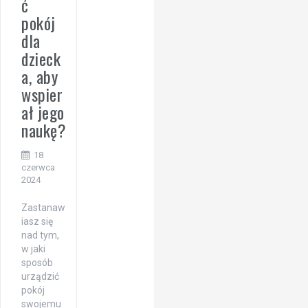
ć
pokój
dla
dzieck
a, aby
wspier
ał jego
naukę?
18
czerwca
2024
Zastanaw
iasz się
nad tym,
w jaki
sposób
urządzić
pokój
swojemu