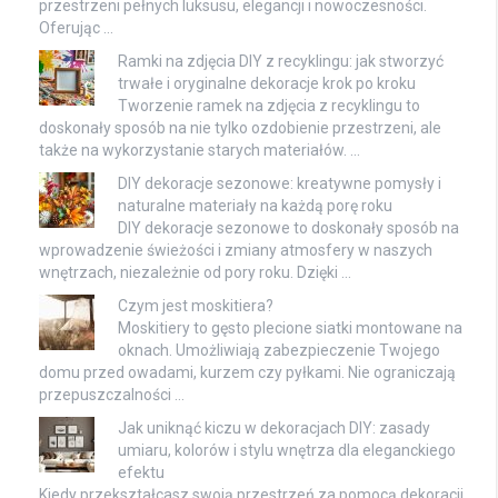
przestrzeni pełnych luksusu, elegancji i nowoczesności.
Oferując …
Ramki na zdjęcia DIY z recyklingu: jak stworzyć
trwałe i oryginalne dekoracje krok po kroku
Tworzenie ramek na zdjęcia z recyklingu to
doskonały sposób na nie tylko ozdobienie przestrzeni, ale
także na wykorzystanie starych materiałów. …
DIY dekoracje sezonowe: kreatywne pomysły i
naturalne materiały na każdą porę roku
DIY dekoracje sezonowe to doskonały sposób na
wprowadzenie świeżości i zmiany atmosfery w naszych
wnętrzach, niezależnie od pory roku. Dzięki …
Czym jest moskitiera?
Moskitiery to gęsto plecione siatki montowane na
oknach. Umożliwiają zabezpieczenie Twojego
domu przed owadami, kurzem czy pyłkami. Nie ograniczają
przepuszczalności …
Jak uniknąć kiczu w dekoracjach DIY: zasady
umiaru, kolorów i stylu wnętrza dla eleganckiego
efektu
Kiedy przekształcasz swoją przestrzeń za pomocą dekoracji