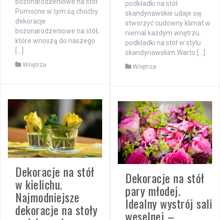
bożonarodzeniowe na stół
podkładki na stół
Pomocne w tym są choćby
skandynawskie udaje się
dekoracje
stworzyć cudowny klimat w
bożonarodzeniowe na stół,
niemal każdym wnętrzu.
które wnoszą do naszego
podkładki na stół w stylu
[…]
skandynawskim Warto […]
Wnętrza
Wnętrza
Dekoracje na stół
Dekoracje na stół
w kielichu.
pary młodej.
Najmodniejsze
Idealny wystrój sali
dekoracje na stoły
weselnej –