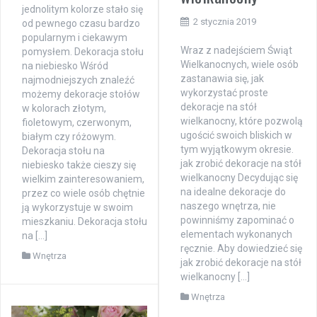
jednolitym kolorze stało się
2 stycznia 2019
od pewnego czasu bardzo
popularnym i ciekawym
Wraz z nadejściem Świąt
pomysłem. Dekoracja stołu
Wielkanocnych, wiele osób
na niebiesko Wśród
zastanawia się, jak
najmodniejszych znaleźć
wykorzystać proste
możemy dekoracje stołów
dekoracje na stół
w kolorach złotym,
wielkanocny, które pozwolą
fioletowym, czerwonym,
ugościć swoich bliskich w
białym czy różowym.
tym wyjątkowym okresie.
Dekoracja stołu na
jak zrobić dekoracje na stół
niebiesko także cieszy się
wielkanocny Decydując się
wielkim zainteresowaniem,
na idealne dekoracje do
przez co wiele osób chętnie
naszego wnętrza, nie
ją wykorzystuje w swoim
powinniśmy zapominać o
mieszkaniu. Dekoracja stołu
elementach wykonanych
na […]
ręcznie. Aby dowiedzieć się
Wnętrza
jak zrobić dekoracje na stół
wielkanocny […]
Wnętrza