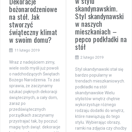
w stylu
Dekoracje
skandynawskim.
bożonarodzeniowe
Styl skandynawski
na stół. Jak
w naszych
stworzyć
mieszkaniach –
świąteczny klimat
pepco podkładki na
w swoim domu?
stół
11 lutego 2019
2 lutego 2019
Wraz z nadejściem zimy,
wiele osób myśli już powoli
Styl skandynawski stał się
o nadchodzących Świętach
bardzo popularny w
Bożego Narodzenia. To zaś
trendach mieszkaniowych.
sprawia, że zaczynamy
podkładki na stół
szukać pięknych dekoracji
skandynawskie Wielu
świątecznych, a cały dom,
stylistów wnętrz chętnie
zaraz po
wykorzystuje różnego
przedświątecznych
rodzaju dodatki do wnętrz,
porządkach zaczynamy
które nawiązują do tego
przystrajać tak, by poczuć
stylu. Wybierając obrazy,
magię tych świąt. dekoracje
ramki na zdjęcia czy choćby