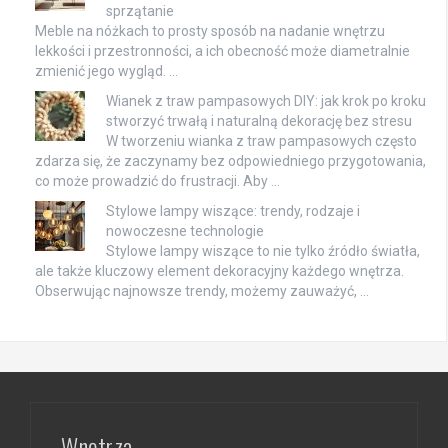
sprzątanie
Meble na nóżkach to prosty sposób na nadanie wnętrzu
lekkości i przestronności, a ich obecność może diametralnie
zmienić jego wygląd. …
Wianek z traw pampasowych DIY: jak krok po kroku
stworzyć trwałą i naturalną dekorację bez stresu
W tworzeniu wianka z traw pampasowych często
zdarza się, że zaczynamy bez odpowiedniego przygotowania,
co może prowadzić do frustracji. Aby …
Stylowe lampy wiszące: trendy, rodzaje i
nowoczesne technologie
Stylowe lampy wiszące to nie tylko źródło światła,
ale także kluczowy element dekoracyjny każdego wnętrza.
Obserwując najnowsze trendy, możemy zauważyć, …
Wnętrza