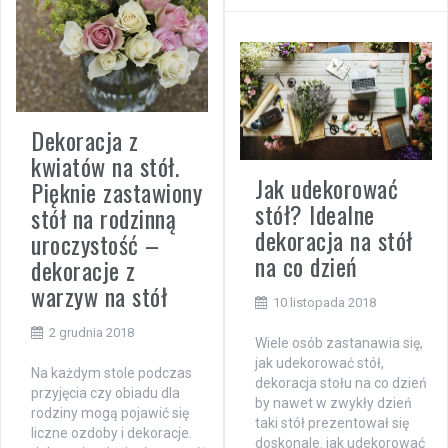
Dekoracja z
kwiatów na stół.
Jak udekorować
Pięknie zastawiony
stół? Idealne
stół na rodzinną
dekoracja na stół
uroczystość –
na co dzień
dekoracje z
warzyw na stół
10 listopada 2018
2 grudnia 2018
Wiele osób zastanawia się,
jak udekorować stół,
Na każdym stole podczas
dekoracja stołu na co dzień
przyjęcia czy obiadu dla
by nawet w zwykły dzień
rodziny mogą pojawić się
taki stół prezentował się
liczne ozdoby i dekoracje.
doskonale. jak udekorować