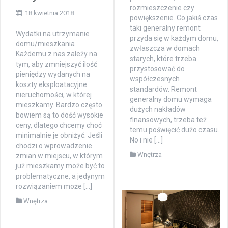
rozmieszczenie czy
18 kwietnia 2018
powiększenie. Co jakiś czas
taki generalny remont
Wydatki na utrzymanie
przyda się w każdym domu,
domu/mieszkania
zwłaszcza w domach
Każdemu z nas zależy na
starych, które trzeba
tym, aby zmniejszyć ilość
przystosować do
pieniędzy wydanych na
współczesnych
koszty eksploatacyjne
standardów. Remont
nieruchomości, w której
generalny domu wymaga
mieszkamy. Bardzo często
dużych nakładów
bowiem są to dość wysokie
finansowych, trzeba też
ceny, dlatego chcemy choć
temu poświęcić dużo czasu.
minimalnie je obniżyć. Jeśli
No i nie […]
chodzi o wprowadzenie
Wnętrza
zmian w miejscu, w którym
już mieszkamy może być to
problematyczne, a jedynym
rozwiązaniem może […]
Wnętrza