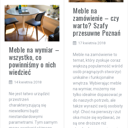
Meble na
zamówienie – czy
warto? Szafy
przesuwne Poznań
17 kwietnia 2018
Meble na wymiar –
wszystko, co
Meble na zamówienie to
temat, który zyskuje coraz
powinniśmy o nich
większą popularność wśród
wiedzieć
osób pragnących stworzyć
unikalne i funkcjonalne
14 kwietnia 2018
wnętrza. Wybierając meble
na wymiar, możemy nie
Nie jest łatwo urządzić
tylko idealnie dopasować je
przestrzeń
do naszych potrzeb, ale
charakteryzującą się
także wyrazić swój osobisty
niewielkimi bądź
styl. Choć na pierwszy rzut
niestandardowymi
oka może się wydawać, że
parametrami. Tym samym
są one droższe niż
mogą wystąpić różnego