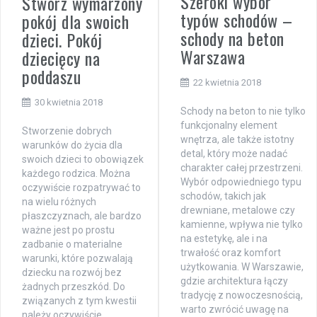
Szeroki wybór
Stwórz wymarzony
typów schodów –
pokój dla swoich
schody na beton
dzieci. Pokój
Warszawa
dziecięcy na
poddaszu
22 kwietnia 2018
30 kwietnia 2018
Schody na beton to nie tylko
funkcjonalny element
Stworzenie dobrych
wnętrza, ale także istotny
warunków do życia dla
detal, który może nadać
swoich dzieci to obowiązek
charakter całej przestrzeni.
każdego rodzica. Można
Wybór odpowiedniego typu
oczywiście rozpatrywać to
schodów, takich jak
na wielu różnych
drewniane, metalowe czy
płaszczyznach, ale bardzo
kamienne, wpływa nie tylko
ważne jest po prostu
na estetykę, ale i na
zadbanie o materialne
trwałość oraz komfort
warunki, które pozwalają
użytkowania. W Warszawie,
dziecku na rozwój bez
gdzie architektura łączy
żadnych przeszkód. Do
tradycję z nowoczesnością,
związanych z tym kwestii
warto zwrócić uwagę na
należy oczywiście