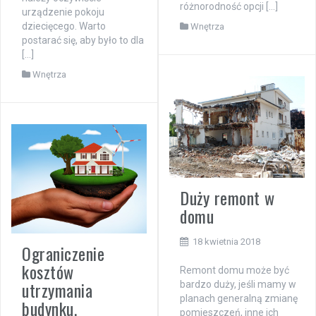
różnorodność opcji […]
urządzenie pokoju
dziecięcego. Warto
Wnętrza
postarać się, aby było to dla
[…]
Wnętrza
Duży remont w
domu
18 kwietnia 2018
Ograniczenie
kosztów
Remont domu może być
utrzymania
bardzo duży, jeśli mamy w
planach generalną zmianę
budynku.
pomieszczeń, inne ich