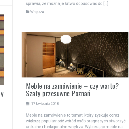
sprawia, że można je łatwo dopasować do […]
Wnętrza
Meble na zamówienie – czy warto?
Szafy przesuwne Poznań
dy
17 kwietnia 2018
Meble na zamówienie to temat, który zyskuje coraz
większą popularność wśród osób pragnących stworzyć
unikalne i funkcjonalne wnętrza. Wybierając meble na