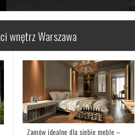
kci wnętrz Warszawa
Zamów idealne dla siebie meble –