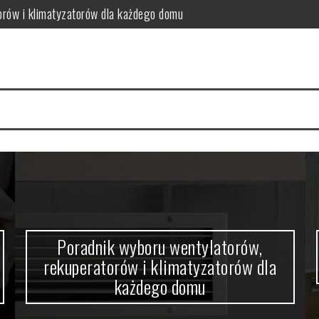
orów i klimatyzatorów dla każdego domu
w domowym zaciszu
a się nowoczesne wnętrza
 funkcjonalność i estetykę?
 kabiny prysznicowej?
ne rozwiązanie do niewielkiej przestrzeni
Skandynawska łazienka – oaza relaksu
w domowym zaciszu