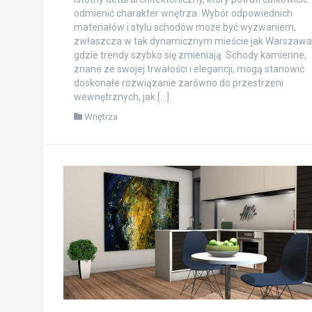
odmienić charakter wnętrza. Wybór odpowiednich
materiałów i stylu schodów może być wyzwaniem,
zwłaszcza w tak dynamicznym mieście jak Warszawa
gdzie trendy szybko się zmieniają. Schody kamienne,
znane ze swojej trwałości i elegancji, mogą stanowić
doskonałe rozwiązanie zarówno do przestrzeni
wewnętrznych, jak […]
Wnętrza