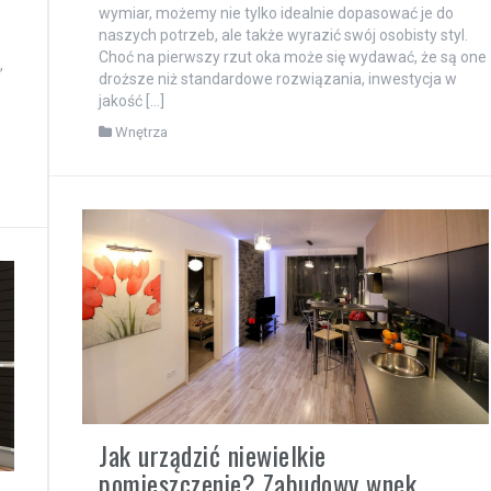
wymiar, możemy nie tylko idealnie dopasować je do
naszych potrzeb, ale także wyrazić swój osobisty styl.
Choć na pierwszy rzut oka może się wydawać, że są one
,
droższe niż standardowe rozwiązania, inwestycja w
jakość […]
Wnętrza
Jak urządzić niewielkie
pomieszczenie? Zabudowy wnęk