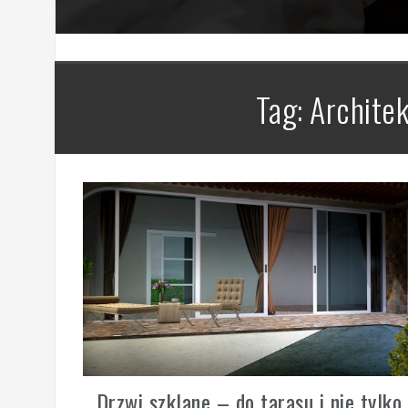
Tag:
Archite
Drzwi szklane – do tarasu i nie tylko.