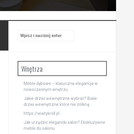
Szukaj:
Wnętrza
Meble dębowe – klasyczna elegancja w
nowoczesnym wnętrzu
Jakie drzwi wewnętrzne wybrać? Białe
drzwi wewnętrzne które nie żółkną
https://wiatykroll.pl
Jak urządzić elegancki salon? Ekskluzywne
meble do salonu