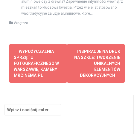
aluminiowe czy z drewna? Zapewnienie intymności wewnątrz
mieszkań to kluczowa kwestia. Przez wiele lat stosowano
więc tradycyjne żaluzje aluminiowe, które...
Wnętrza
Zobacz
←
WYPOŻYCZALNIA
INSPIRACJE NA DRUK
wpisy
SPRZĘTU
NA SZKLE: TWORZENIE
FOTOGRAFICZNEGO W
UNIKALNYCH
WARSZAWIE, KAMERY
ELEMENTÓW
MRCINEMA.PL
DEKORACYJNYCH
→
Szukaj: