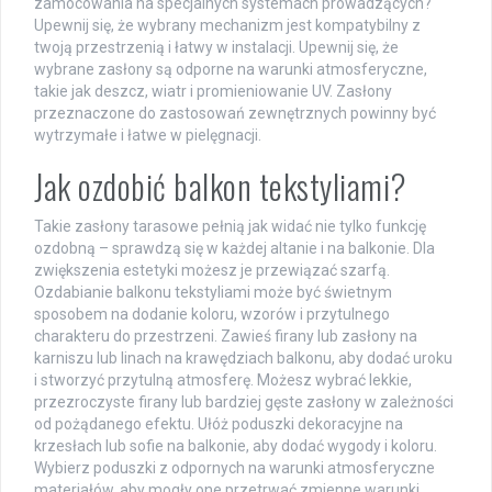
zamocowania na specjalnych systemach prowadzących?
Upewnij się, że wybrany mechanizm jest kompatybilny z
twoją przestrzenią i łatwy w instalacji. Upewnij się, że
wybrane zasłony są odporne na warunki atmosferyczne,
takie jak deszcz, wiatr i promieniowanie UV. Zasłony
przeznaczone do zastosowań zewnętrznych powinny być
wytrzymałe i łatwe w pielęgnacji.
Jak ozdobić balkon tekstyliami?
Takie zasłony tarasowe pełnią jak widać nie tylko funkcję
ozdobną – sprawdzą się w każdej altanie i na balkonie. Dla
zwiększenia estetyki możesz je przewiązać szarfą.
Ozdabianie balkonu tekstyliami może być świetnym
sposobem na dodanie koloru, wzorów i przytulnego
charakteru do przestrzeni. Zawieś firany lub zasłony na
karniszu lub linach na krawędziach balkonu, aby dodać uroku
i stworzyć przytulną atmosferę. Możesz wybrać lekkie,
przezroczyste firany lub bardziej gęste zasłony w zależności
od pożądanego efektu. Ułóż poduszki dekoracyjne na
krzesłach lub sofie na balkonie, aby dodać wygody i koloru.
Wybierz poduszki z odpornych na warunki atmosferyczne
materiałów, aby mogły one przetrwać zmienne warunki