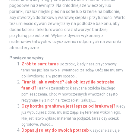
pogodowe na zewnątrz. Na chłodniejsze wieczory lub
poranki, rozłóż miękki pled na sofie lub krześle na balkonie,
aby stworzyć dodatkową warstwę ciepła i przytulności. Warto
też umieścić dywan zewnętrzny na podłodze balkonu, aby
dodać koloru i teksturowości oraz stworzyć bardziej
przytulną przestrzeń. Wybierz dywan wykonany z
materiałów łatwych w czyszczeniu i odpornych na warunki
atmosferyczne.
Powiązane wpisy:
Zrób to sam: taras
Co zrobić, kiedy nasz przydomowy
taras ma już lata swojej świetności za sobą? Otóż nie musimy
go likwidować a w prosty sposób...
Firanki: jakie wybrać? Jak obliczyć ile potrzeba
firanki?
Firanki i zasłonki to klasyczna ozdoba każdego
pomieszczenia. Choć w nowoczesnych wnętrzach często
rezygnuje się z nich na rzecz rolet i żaluzji,...
Czy kostka granitowa jest lepsza od brukowej?
Kiedy
już wybudujesz dom, musisz zająć się terenem wokół niego.
Nie jest łatwo wybrać materiał na podjazd, taras czy ścieżki
ogrodowe. Wśród...
Dopasuj rolety do swoich potrzeb
Klasyczne żaluzje