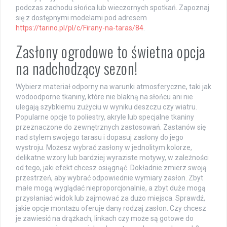
podczas zachodu słońca lub wieczornych spotkań. Zapoznaj
się z dostępnymi modelami pod adresem
https://tarino.pl/pl/c/Firany-na-taras/84
.
Zasłony ogrodowe to świetna opcja
na nadchodzący sezon!
Wybierz materiał odporny na warunki atmosferyczne, taki jak
wodoodporne tkaniny, które nie blakną na słońcu ani nie
ulegają szybkiemu zużyciu w wyniku deszczu czy wiatru.
Popularne opcje to poliestry, akryle lub specjalne tkaniny
przeznaczone do zewnętrznych zastosowań. Zastanów się
nad stylem swojego tarasu i dopasuj zasłony do jego
wystroju. Możesz wybrać zasłony w jednolitym kolorze,
delikatne wzory lub bardziej wyraziste motywy, w zależności
od tego, jaki efekt chcesz osiągnąć. Dokładnie zmierz swoją
przestrzeń, aby wybrać odpowiednie wymiary zasłon. Zbyt
małe mogą wyglądać nieproporcjonalnie, a zbyt duże mogą
przysłaniać widok lub zajmować za dużo miejsca. Sprawdź,
jakie opcje montażu oferuje dany rodzaj zasłon. Czy chcesz
je zawiesić na drążkach, linkach czy może są gotowe do