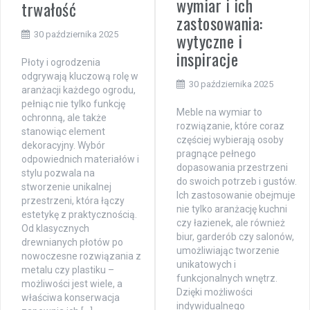
wymiar i ich
trwałość
zastosowania:
wytyczne i
30 października 2025
inspiracje
Płoty i ogrodzenia
odgrywają kluczową rolę w
30 października 2025
aranżacji każdego ogrodu,
pełniąc nie tylko funkcję
Meble na wymiar to
ochronną, ale także
rozwiązanie, które coraz
stanowiąc element
częściej wybierają osoby
dekoracyjny. Wybór
pragnące pełnego
odpowiednich materiałów i
dopasowania przestrzeni
stylu pozwala na
do swoich potrzeb i gustów.
stworzenie unikalnej
Ich zastosowanie obejmuje
przestrzeni, która łączy
nie tylko aranżację kuchni
estetykę z praktycznością.
czy łazienek, ale również
Od klasycznych
biur, garderób czy salonów,
drewnianych płotów po
umożliwiając tworzenie
nowoczesne rozwiązania z
unikatowych i
metalu czy plastiku –
funkcjonalnych wnętrz.
możliwości jest wiele, a
Dzięki możliwości
właściwa konserwacja
indywidualnego