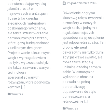
25 października 2025
odzwierciedlając wysoką
jakość i prestiż w
Oświetlenie odgrywa
najnowszych aranżacjach.
kluczową rolę w tworzeniu
To nie tylko kwestia
atmosfery w naszych
eleganckich materiałów i
wnętrzach, a jednym z
doskonałego wykonania,
najskuteczniejszych
ale także sztuki tworzenia
sposobów na jej ocieplenie
harmonijnych przestrzeni,
jest odpowiedni abażur. Ten
które łączą funkcjonalność
drobny element
z unikalnym designem.
dekoracyjny nie tylko tłumi
Projektowanie luksusowych
zbyt jaskrawe światło, ale
wnętrz wymaga bowiem
może także stać się
nie tylko wyczucia estetyki,
unikalną ozdobą samą w
ale także zaawansowanych
sobie. Własnoręczne
technologii i
wykonanie abażuru
spersonalizowanych
pozwala na pełną
rozwiązań, które podnoszą
personalizację i
komfort […]
dopasowanie do stylu
Wnętrza
pomieszczenia, a
jednocześnie […]
Wnętrza