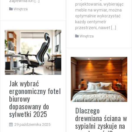
zapewnia ich […]
projektowania, wybierając
Wnętrza
meble na wymiar, można
optymalnie wykorzystać
każdy centymetr
przestrzeni, nawet […]
Wnętrza
Jak wybrać
ergonomiczny fotel
biurowy
dopasowany do
Dlaczego
sylwetki 2025
drewniana ściana w
sypialni zyskuje na
29 października 2025