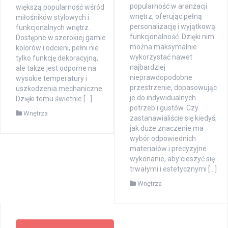
popularność w aranżacji
większą popularność wśród
wnętrz, oferując pełną
miłośników stylowych i
personalizację i wyjątkową
funkcjonalnych wnętrz.
funkcjonalność. Dzięki nim
Dostępne w szerokiej gamie
można maksymalnie
kolorów i odcieni, pełni nie
wykorzystać nawet
tylko funkcję dekoracyjną,
najbardziej
ale także jest odporne na
nieprawdopodobne
wysokie temperatury i
przestrzenie, dopasowując
uszkodzenia mechaniczne.
je do indywidualnych
Dzięki temu świetnie […]
potrzeb i gustów. Czy
Wnętrza
zastanawialiście się kiedyś,
jak duże znaczenie ma
wybór odpowiednich
materiałów i precyzyjne
wykonanie, aby cieszyć się
trwałymi i estetycznymi […]
Wnętrza
Nawigacja