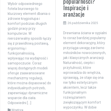
popularności?
Wybór odpowiedniego
Inspiracje i
fotela biurowego to
aranżacje
kluczowy element dbania o
zdrowie kręgosłupa i
26 października 2025
komfort podczas długich
godzin pracy przy
Drewniana ściana w sypialni
komputerze. W
to coraz bardziej popularny
nierozerwalny sposób łączy
element dekoracyjny, który
się z prawidłową postawą,
przyciąga uwagę zarówno
ergonomią i
miłośników nowoczesnych,
funkcjonalnością,
jak i klasycznych aranżacji.
wpływając na wydajność i
Naturalność, ciepło i
samopoczucie. Coraz
przytulność, które
więcej dostępnych modeli
wprowadza do wnętrza,
oferuje zaawansowane
sprawiają, że staje się ona
mechanizmy regulacji,
nie tylko estetycznym
które można dopasować do
akcentem, lecz także
indywidualnych potrzeb,
funkcjonalnym
zapewniając dynamiczne
rozwiązaniem
wsparcie dla ciała.
zwiększającym komfort
Odpowiedni […]
wypoczynku. W dobie
Wnętrza