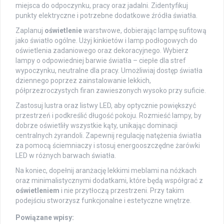
miejsca do odpoczynku, pracy oraz jadalni. Zidentyfikuj
punkty elektryczne i potrzebne dodatkowe źródła światła.
Zaplanuj
oświetlenie
warstwowe, dobierając lampę sufitową
jako światło ogólne. Użyj kinkietów i lamp podłogowych do
oświetlenia zadaniowego oraz dekoracyjnego. Wybierz
lampy o odpowiedniej barwie światła – ciepłe dla stref
wypoczynku, neutralne dla pracy. Umożliwiaj dostęp światła
dziennego poprzez zainstalowanie lekkich,
półprzezroczystych firan zawieszonych wysoko przy suficie.
Zastosuj lustra oraz listwy LED, aby optycznie powiększyć
przestrzeń i podkreślić długość pokoju. Rozmieść lampy, by
dobrze oświetliły wszystkie kąty, unikając dominacji
centralnych żyrandoli. Zapewnij regulację natężenia światła
za pomocą ściemniaczy i stosuj energooszczędne żarówki
LED w różnych barwach światła.
Na koniec, dopełnij aranżację lekkimi meblami na nóżkach
oraz minimalistycznymi dodatkami, które będą współgrać z
oświetleniem
i nie przytłoczą przestrzeni. Przy takim
podejściu stworzysz funkcjonalne i estetyczne wnętrze.
Powiązane wpisy: