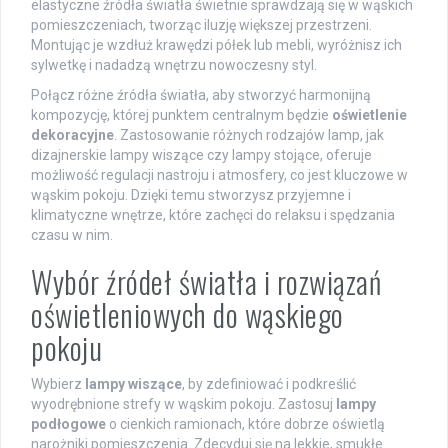
elastyczne źródła światła świetnie sprawdzają się w wąskich
pomieszczeniach, tworząc iluzję większej przestrzeni.
Montując je wzdłuż krawędzi półek lub mebli, wyróżnisz ich
sylwetkę i nadadzą wnętrzu nowoczesny styl.
Połącz różne źródła światła, aby stworzyć harmonijną
kompozycję, której punktem centralnym będzie
oświetlenie
dekoracyjne
. Zastosowanie różnych rodzajów lamp, jak
dizajnerskie lampy wiszące czy lampy stojące, oferuje
możliwość regulacji nastroju i atmosfery, co jest kluczowe w
wąskim pokoju. Dzięki temu stworzysz przyjemne i
klimatyczne wnętrze, które zachęci do relaksu i spędzania
czasu w nim.
Wybór źródeł światła i rozwiązań
oświetleniowych do wąskiego
pokoju
Wybierz
lampy wiszące
, by zdefiniować i podkreślić
wyodrębnione strefy w wąskim pokoju. Zastosuj
lampy
podłogowe
o cienkich ramionach, które dobrze oświetlą
narożniki pomieszczenia. Zdecyduj się na lekkie, smukłe