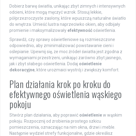
Dobierz barwę światła, unikając zbyt zimnych i intensywnych
odcieni, które mogą męczyć wzrok. Stosuj lekkie,
półprzezroczyste zasłony, które wpuszczą naturalne światło
do wnętrza. Umieść lustra naprzeciwko okien, aby odbijały
promienie i maksymalizowały
efektywność
oświetlenia.
Sprawdź, czy oprawy oświetleniowe są rozmieszczone
odpowiednio, aby zminimalizować powstawanie cieni i
oślepianie. Upewnij się, że moc źródeł światła jest zgodna z
wymaganiami przestrzeni, unikając zarówno zbyt jasnego,
jak i zbyt słabego oświetlenia. Dodaj
oświetlenie
dekoracyjne
, które urozmaici wystrój i zwiększy komfort.
Plan działania krok po kroku do
efektywnego oświetlenia wąskiego
pokoju
Stwórz plan działania, aby poprawić
oświetlenie
w wąskim
pokoju. Rozpocznij od zrobienia prostego szkicu
pomieszczenia, oznaczając na nim okna, drzwi i meble.
Następnie wydziel strefy funkcjonalne, gdzie określisz