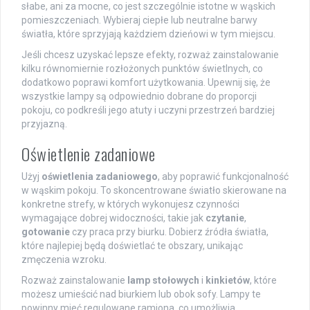
słabe, ani za mocne, co jest szczególnie istotne w wąskich
pomieszczeniach. Wybieraj ciepłe lub neutralne barwy
światła, które sprzyjają każdziem dzieńowi w tym miejscu.
Jeśli chcesz uzyskać lepsze efekty, rozważ zainstalowanie
kilku równomiernie rozłożonych punktów świetlnych, co
dodatkowo poprawi komfort użytkowania. Upewnij się, że
wszystkie lampy są odpowiednio dobrane do proporcji
pokoju, co podkreśli jego atuty i uczyni przestrzeń bardziej
przyjazną.
Oświetlenie zadaniowe
Użyj
oświetlenia zadaniowego
, aby poprawić funkcjonalność
w wąskim pokoju. To skoncentrowane światło skierowane na
konkretne strefy, w których wykonujesz czynności
wymagające dobrej widoczności, takie jak
czytanie
,
gotowanie
czy praca przy biurku. Dobierz źródła światła,
które najlepiej będą doświetlać te obszary, unikając
zmęczenia wzroku.
Rozważ zainstalowanie
lamp stołowych
i
kinkietów
, które
możesz umieścić nad biurkiem lub obok sofy. Lampy te
powinny mieć regulowane ramiona, co umożliwia