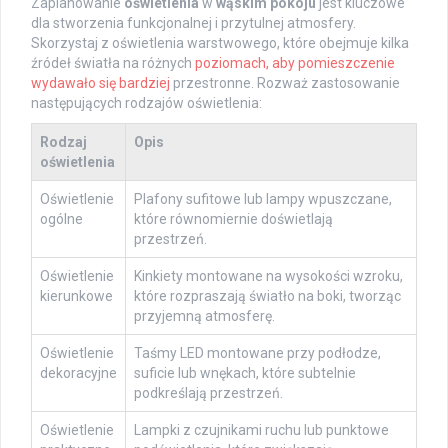
Zaplanowanie
oświetlenia
w
wąskim pokoju
jest kluczowe
dla stworzenia funkcjonalnej i przytulnej atmosfery.
Skorzystaj z oświetlenia warstwowego, które obejmuje kilka
źródeł światła na różnych
poziomach, aby pomieszczenie
wydawało się bardziej
przestronne. Rozważ zastosowanie
następujących rodzajów oświetlenia:
Rodzaj
Opis
oświetlenia
Oświetlenie
Plafony sufitowe lub lampy wpuszczane,
ogólne
które równomiernie doświetlają
przestrzeń.
Oświetlenie
Kinkiety montowane na wysokości wzroku,
kierunkowe
które rozpraszają światło na boki, tworząc
przyjemną atmosferę.
Oświetlenie
Taśmy LED montowane przy podłodze,
dekoracyjne
suficie lub wnękach, które subtelnie
podkreślają przestrzeń.
Oświetlenie
Lampki z czujnikami ruchu lub punktowe