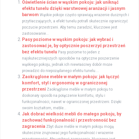
Oświetlenie ścian w wąskim pokoju: jak uniknąć
efektu tunelu dzięki warstwowej aranżacji i jasnym
barwom
Wąskie pokoje często sprawiają wrażenie dusznych i
przytłaczających, a efekt tunelu potrafi skutecznie ograniczyć
poczucie przestrzeni. Aby temu zaradzić, kluczowe jest
zastosowanie...
Pasy poziome w wąskim pokoju: jak wybrać i
zastosować je, by optycznie poszerzyć przestrzeń
bez efektu tunelu
Pasy poziome to jeden z
najskuteczniejszych sposobów na optyczne poszerzenie
wąskiego pokoju, jednak ich niewłaściwy dobór może
prowadzić do niepożądanego efektu tunelu....
Zaokrąglone meble w małym pokoju: jak łączyć
komfort, styl i ergonomię w ograniczonej
przestrzeni
Zaokrąglone meble w małym pokoju to
doskonały sposób na połączenie komfortu, stylu i
funkcjonalności, nawet w ograniczonej przestrzeni. Dzięki
swoim kształtom, meble...
Jak dobrać wielkość mebli do małego pokoju, by
zachować funkcjonalność i przestronność bez
zagracenia
Zbyt duże meble w małym pokoju mogą
skutecznie zrujnować jego funkcjonalność i wrażenie