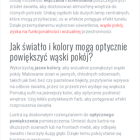
Dodaj możliwość
włączania i ściemniania
poszczególnych
źródeł światła, aby dostosować atmosferę wnętrza do
różnych potrzeb. Unikaj ciężkich lub dużych lamp centralnych,
które mogą przytłaczać, co w efekcie potęguje efekt tunelu.
Dzięki przemyślanemu wyborowi oświetlenia,
wąski pokój
zyska na funkcjonalności i wizualnej
przestronności.
Jak światło i kolory mogą optycznie
powiększyć wąski pokój?
Wykorzystaj
jasne kolory
, aby wizualnie powiększyć wąski
pokój. Malowanie ścian w jasnych, chłodnych odcieniach,
takich jak biel, beż czy pastelowe błękity, pozytywnie wpływa
na odbicie światła, przez co przestrzeń wydaje się większa.
Pomaluj sufit na jaśniejszy kolor, aby optycznie podnieść
wnętrze. Użyj lekko połyskliwych farb, aby potęgować efekt
rozproszenia światła.
Lustra są doskonałym rozwiązaniem do
optycznego
powiększenia
pomieszczenia. Umieść duże lustra na
dłuższych ścianach lub na frontach mebli, aby odbijały
światło i tworzyły iluzję głębi. Dzięki temu pokój stanie się
bardziej przestronny.