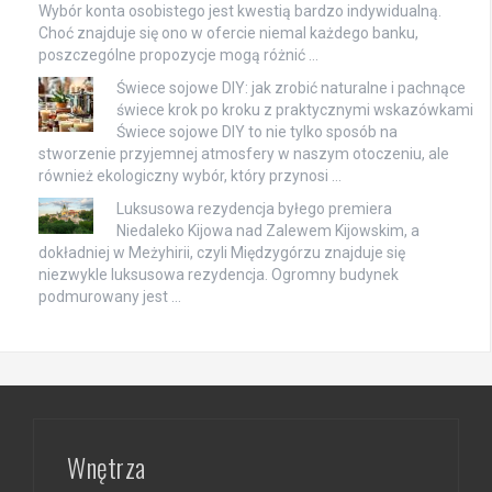
Wybór konta osobistego jest kwestią bardzo indywidualną.
Choć znajduje się ono w ofercie niemal każdego banku,
poszczególne propozycje mogą różnić …
Świece sojowe DIY: jak zrobić naturalne i pachnące
świece krok po kroku z praktycznymi wskazówkami
Świece sojowe DIY to nie tylko sposób na
stworzenie przyjemnej atmosfery w naszym otoczeniu, ale
również ekologiczny wybór, który przynosi …
Luksusowa rezydencja byłego premiera
Niedaleko Kijowa nad Zalewem Kijowskim, a
dokładniej w Meżyhirii, czyli Międzygórzu znajduje się
niezwykle luksusowa rezydencja. Ogromny budynek
podmurowany jest …
Wnętrza