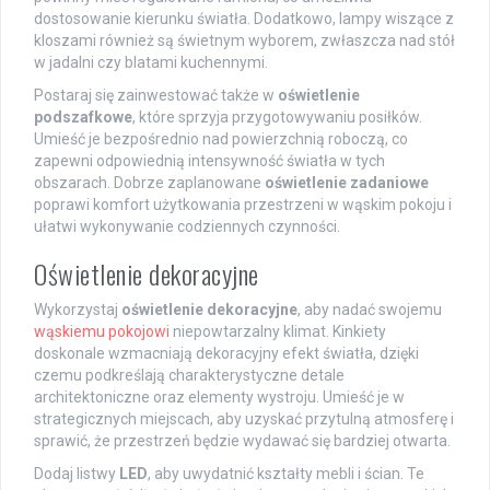
dostosowanie kierunku światła. Dodatkowo, lampy wiszące z
kloszami również są świetnym wyborem, zwłaszcza nad stół
w jadalni czy blatami kuchennymi.
Postaraj się zainwestować także w
oświetlenie
podszafkowe
, które sprzyja przygotowywaniu posiłków.
Umieść je bezpośrednio nad powierzchnią roboczą, co
zapewni odpowiednią intensywność światła w tych
obszarach. Dobrze zaplanowane
oświetlenie zadaniowe
poprawi komfort użytkowania przestrzeni w wąskim pokoju i
ułatwi wykonywanie codziennych czynności.
Oświetlenie dekoracyjne
Wykorzystaj
oświetlenie dekoracyjne
, aby nadać swojemu
wąskiemu pokojowi
niepowtarzalny klimat. Kinkiety
doskonale wzmacniają dekoracyjny efekt światła, dzięki
czemu podkreślają charakterystyczne detale
architektoniczne oraz elementy wystroju. Umieść je w
strategicznych miejscach, aby uzyskać przytulną atmosferę i
sprawić, że przestrzeń będzie wydawać się bardziej otwarta.
Dodaj listwy
LED
, aby uwydatnić kształty mebli i ścian. Te