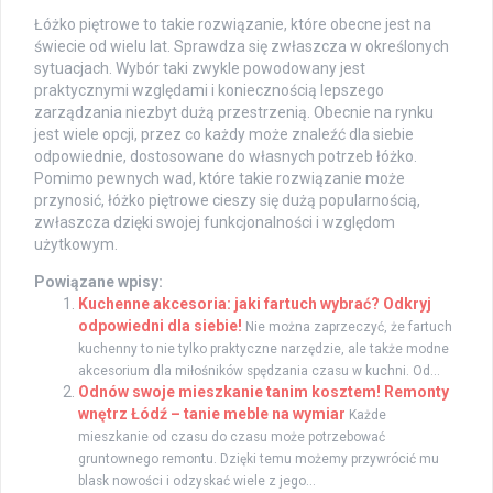
Łóżko piętrowe to takie rozwiązanie, które obecne jest na
świecie od wielu lat. Sprawdza się zwłaszcza w określonych
sytuacjach. Wybór taki zwykle powodowany jest
praktycznymi względami i koniecznością lepszego
zarządzania niezbyt dużą przestrzenią. Obecnie na rynku
jest wiele opcji, przez co każdy może znaleźć dla siebie
odpowiednie, dostosowane do własnych potrzeb łóżko.
Pomimo pewnych wad, które takie rozwiązanie może
przynosić, łóżko piętrowe cieszy się dużą popularnością,
zwłaszcza dzięki swojej funkcjonalności i względom
użytkowym.
Powiązane wpisy:
Kuchenne akcesoria: jaki fartuch wybrać? Odkryj
odpowiedni dla siebie!
Nie można zaprzeczyć, że fartuch
kuchenny to nie tylko praktyczne narzędzie, ale także modne
akcesorium dla miłośników spędzania czasu w kuchni. Od...
Odnów swoje mieszkanie tanim kosztem! Remonty
wnętrz Łódź – tanie meble na wymiar
Każde
mieszkanie od czasu do czasu może potrzebować
gruntownego remontu. Dzięki temu możemy przywrócić mu
blask nowości i odzyskać wiele z jego...