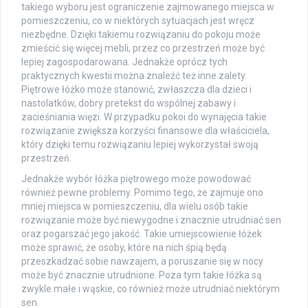
takiego wyboru jest ograniczenie zajmowanego miejsca w
pomieszczeniu, co w niektórych sytuacjach jest wręcz
niezbędne. Dzięki takiemu rozwiązaniu do pokoju może
zmieścić się więcej mebli, przez co przestrzeń może być
lepiej zagospodarowana. Jednakże oprócz tych
praktycznych kwestii można znaleźć też inne zalety.
Piętrowe łóżko może stanowić, zwłaszcza dla dzieci i
nastolatków, dobry pretekst do wspólnej zabawy i
zacieśniania więzi. W przypadku pokoi do wynajęcia takie
rozwiązanie zwiększa korzyści finansowe dla właściciela,
który dzięki temu rozwiązaniu lepiej wykorzystał swoją
przestrzeń.
Jednakże wybór łóżka piętrowego może powodować
również pewne problemy. Pomimo tego, że zajmuje ono
mniej miejsca w pomieszczeniu, dla wielu osób takie
rozwiązanie może być niewygodne i znacznie utrudniać sen
oraz pogarszać jego jakość. Takie umiejscowienie łóżek
może sprawić, że osoby, które na nich śpią będą
przeszkadzać sobie nawzajem, a poruszanie się w nocy
może być znacznie utrudnione. Poza tym takie łóżka są
zwykle małe i wąskie, co również może utrudniać niektórym
sen.