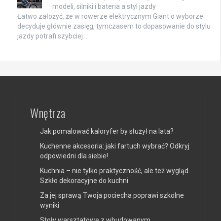
modeli, silniki i bateria a styl jazdy
Łatwo założyć, że w rowerze elektrycznym Giant o wyborze
decyduje głównie zasięg, tymczasem to dopasowanie do stylu
jazdy potrafi szybciej …
Wnętrza
Jak pomalować kaloryfer by służył na lata?
Kuchenne akcesoria: jaki fartuch wybrać? Odkryj
odpowiedni dla siebie!
Kuchnia – nie tylko praktyczność, ale też wygląd.
Szkło dekoracyjne do kuchni
Za jej sprawą Twoja pociecha poprawi szkolne
wyniki
Stoły warsztatowe z wbudowanym