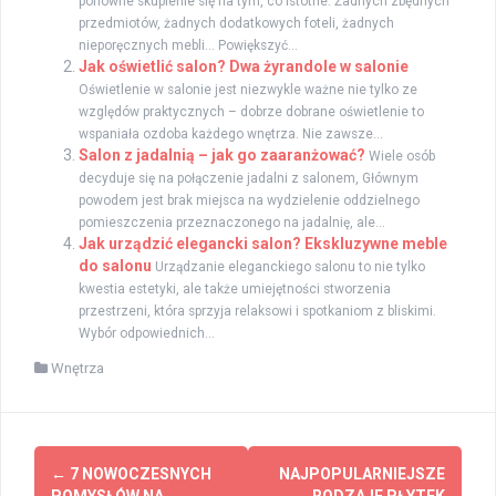
ponowne skupienie się na tym, co istotne. Żadnych zbędnych
przedmiotów, żadnych dodatkowych foteli, żadnych
nieporęcznych mebli… Powiększyć...
Jak oświetlić salon? Dwa żyrandole w salonie
Oświetlenie w salonie jest niezwykle ważne nie tylko ze
względów praktycznych – dobrze dobrane oświetlenie to
wspaniała ozdoba każdego wnętrza. Nie zawsze...
Salon z jadalnią – jak go zaaranżować?
Wiele osób
decyduje się na połączenie jadalni z salonem, Głównym
powodem jest brak miejsca na wydzielenie oddzielnego
pomieszczenia przeznaczonego na jadalnię, ale...
Jak urządzić elegancki salon? Ekskluzywne meble
do salonu
Urządzanie eleganckiego salonu to nie tylko
kwestia estetyki, ale także umiejętności stworzenia
przestrzeni, która sprzyja relaksowi i spotkaniom z bliskimi.
Wybór odpowiednich...
Wnętrza
Zobacz
←
7 NOWOCZESNYCH
NAJPOPULARNIEJSZE