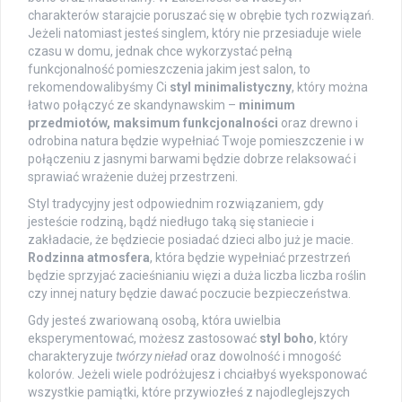
charakterów starajcie poruszać się w obrębie tych rozwiązań.
Jeżeli natomiast jesteś singlem, który nie przesiaduje wiele
czasu w domu, jednak chce wykorzystać pełną
funkcjonalność pomieszczenia jakim jest salon, to
rekomendowalibyśmy Ci
styl minimalistyczny
, który można
łatwo połączyć ze skandynawskim –
minimum
przedmiotów, maksimum funkcjonalności
oraz drewno i
odrobina natura będzie wypełniać Twoje pomieszczenie i w
połączeniu z jasnymi barwami będzie dobrze relaksować i
sprawiać wrażenie dużej przestrzeni.
Styl tradycyjny jest odpowiednim rozwiązaniem, gdy
jesteście rodziną, bądź niedługo taką się staniecie i
zakładacie, że będziecie posiadać dzieci albo już je macie.
Rodzinna atmosfera
, która będzie wypełniać przestrzeń
będzie sprzyjać zacieśnianiu więzi a duża liczba liczba roślin
czy innej natury będzie dawać poczucie bezpieczeństwa.
Gdy jesteś zwariowaną osobą, która uwielbia
eksperymentować, możesz zastosować
styl boho
, który
charakteryzuje
twórzy nieład
oraz dowolność i mnogość
kolorów. Jeżeli wiele podróżujesz i chciałbyś wyeksponować
wszystkie pamiątki, które przywiozłeś z najodleglejszych