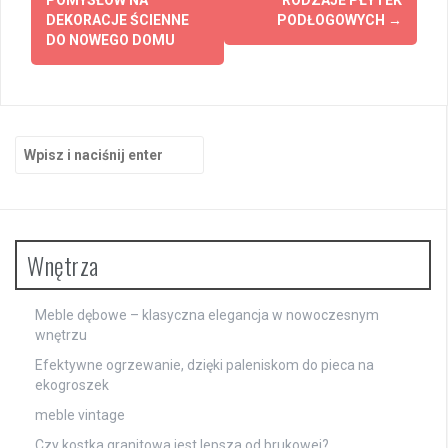
wpisy
POMYSŁÓW NA
RODZAJE PŁYTEK
DEKORACJE ŚCIENNE
PODŁOGOWYCH
→
DO NOWEGO DOMU
Szukaj:
Wnętrza
Meble dębowe – klasyczna elegancja w nowoczesnym
wnętrzu
Efektywne ogrzewanie, dzięki paleniskom do pieca na
ekogroszek
meble vintage
Czy kostka granitowa jest lepsza od brukowej?