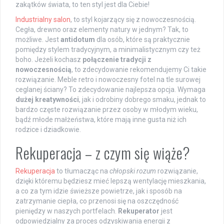
zakątków świata, to ten styl jest dla Ciebie!
Industrialny salon
, to styl kojarzący się z nowoczesnością.
Cegła, drewno oraz elementy natury w jednym? Tak, to
możliwe. Jest
antidotum
dla osób, które są praktycznie
pomiędzy stylem tradycyjnym, a minimalistycznym czy też
boho. Jeżeli kochasz
połączenie tradycji z
nowoczesnością
, to zdecydowanie rekomendujemy Ci takie
rozwiązanie. Meble retro i nowoczesny fotel na tle surowej
ceglanej ściany? To zdecydowanie najlepsza opcja. Wymaga
dużej kreatywności
, jak i odrobiny dobrego smaku, jednak to
bardzo częste rozwiązanie przez osoby w młodym wieku,
bądź młode małżeństwa, które mają inne gusta niż ich
rodzice i dziadkowie.
Rekuperacja – z czym się wiąże?
Rekuperacja
to tłumacząc na
chłopski rozum
rozwiązanie,
dzięki któremu będziesz mieć lepszą wentylację mieszkania,
a co za tym idzie świeższe powietrze, jak i sposób na
zatrzymanie ciepła, co przenosi się na oszczędność
pieniędzy w naszych portfelach.
Rekuperator
jest
odpowiedzialny za proces odzyskiwania energii z