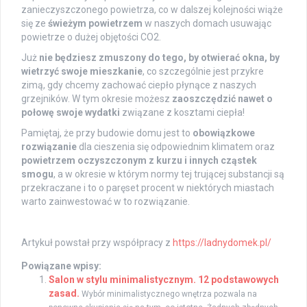
zanieczyszczonego powietrza, co w dalszej kolejności wiąże
się ze
świeżym powietrzem
w naszych domach usuwając
powietrze o dużej objętości CO2.
Już
nie będziesz zmuszony do tego, by otwierać okna, by
wietrzyć swoje mieszkanie
, co szczególnie jest przykre
zimą, gdy chcemy zachować ciepło płynące z naszych
grzejników. W tym okresie możesz
zaoszczędzić nawet o
połowę swoje wydatki
związane z kosztami ciepła!
Pamiętaj, że przy budowie domu jest to
obowiązkowe
rozwiązanie
dla cieszenia się odpowiednim klimatem oraz
powietrzem oczyszczonym z kurzu i innych cząstek
smogu
, a w okresie w którym normy tej trującej substancji są
przekraczane i to o paręset procent w niektórych miastach
warto zainwestować w to rozwiązanie.
Artykuł powstał przy współpracy z
https://ladnydomek.pl/
Powiązane wpisy:
Salon w stylu minimalistycznym. 12 podstawowych
zasad.
Wybór minimalistycznego wnętrza pozwala na