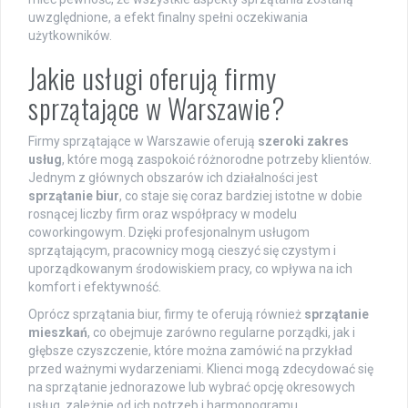
uwzględnione, a efekt finalny spełni oczekiwania
użytkowników.
Jakie usługi oferują firmy
sprzątające w Warszawie?
Firmy sprzątające w Warszawie oferują
szeroki zakres
usług
, które mogą zaspokoić różnorodne potrzeby klientów.
Jednym z głównych obszarów ich działalności jest
sprzątanie biur
, co staje się coraz bardziej istotne w dobie
rosnącej liczby firm oraz współpracy w modelu
coworkingowym. Dzięki profesjonalnym usługom
sprzątającym, pracownicy mogą cieszyć się czystym i
uporządkowanym środowiskiem pracy, co wpływa na ich
komfort i efektywność.
Oprócz sprzątania biur, firmy te oferują również
sprzątanie
mieszkań
, co obejmuje zarówno regularne porządki, jak i
głębsze czyszczenie, które można zamówić na przykład
przed ważnymi wydarzeniami. Klienci mogą zdecydować się
na sprzątanie jednorazowe lub wybrać opcję okresowych
usług, zależnie od ich potrzeb i harmonogramu.