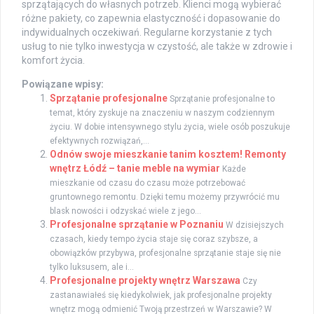
sprzątających do własnych potrzeb. Klienci mogą wybierać
różne pakiety, co zapewnia elastyczność i dopasowanie do
indywidualnych oczekiwań. Regularne korzystanie z tych
usług to nie tylko inwestycja w czystość, ale także w zdrowie i
komfort życia.
Powiązane wpisy:
Sprzątanie profesjonalne
Sprzątanie profesjonalne to
temat, który zyskuje na znaczeniu w naszym codziennym
życiu. W dobie intensywnego stylu życia, wiele osób poszukuje
efektywnych rozwiązań,...
Odnów swoje mieszkanie tanim kosztem! Remonty
wnętrz Łódź – tanie meble na wymiar
Każde
mieszkanie od czasu do czasu może potrzebować
gruntownego remontu. Dzięki temu możemy przywrócić mu
blask nowości i odzyskać wiele z jego...
Profesjonalne sprzątanie w Poznaniu
W dzisiejszych
czasach, kiedy tempo życia staje się coraz szybsze, a
obowiązków przybywa, profesjonalne sprzątanie staje się nie
tylko luksusem, ale i...
Profesjonalne projekty wnętrz Warszawa
Czy
zastanawiałeś się kiedykolwiek, jak profesjonalne projekty
wnętrz mogą odmienić Twoją przestrzeń w Warszawie? W