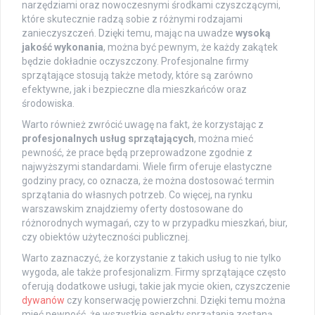
narzędziami oraz nowoczesnymi środkami czyszczącymi,
które skutecznie radzą sobie z różnymi rodzajami
zanieczyszczeń. Dzięki temu, mając na uwadze
wysoką
jakość wykonania
, można być pewnym, że każdy zakątek
będzie dokładnie oczyszczony. Profesjonalne firmy
sprzątające stosują także metody, które są zarówno
efektywne, jak i bezpieczne dla mieszkańców oraz
środowiska.
Warto również zwrócić uwagę na fakt, że korzystając z
profesjonalnych usług sprzątających
, można mieć
pewność, że prace będą przeprowadzone zgodnie z
najwyższymi standardami. Wiele firm oferuje elastyczne
godziny pracy, co oznacza, że można dostosować termin
sprzątania do własnych potrzeb. Co więcej, na rynku
warszawskim znajdziemy oferty dostosowane do
różnorodnych wymagań, czy to w przypadku mieszkań, biur,
czy obiektów użyteczności publicznej.
Warto zaznaczyć, że korzystanie z takich usług to nie tylko
wygoda, ale także profesjonalizm. Firmy sprzątające często
oferują dodatkowe usługi, takie jak mycie okien, czyszczenie
dywanów
czy konserwację powierzchni. Dzięki temu można
mieć pewność, że wszystkie aspekty sprzątania zostaną