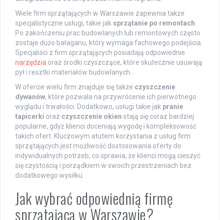
Wiele firm sprzątających w Warszawie zapewnia także
specjalistyczne usługi, takie jak
sprzątanie po remontach
.
Po zakończeniu prac budowlanych lub remontowych często
zostaje dużo bałaganu, który wymaga fachowego podejścia.
Specjaliści z firm sprzątających posiadają odpowiednie
narzędzia
oraz środki czyszczące, które skutecznie usuwają
pył i resztki materiałów budowlanych.
W ofercie wielu firm znajduje się także
czyszczenie
dywanów
, które pozwala na przywrócenie ich pierwotnego
wyglądu i trwałości. Dodatkowo, usługi takie jak
pranie
tapicerki
oraz
czyszczenie okien
stają się coraz bardziej
popularne, gdyż klienci doceniają wygodę i kompleksowość
takich ofert. Kluczowym atutem korzystania z usług firm
sprzątających jest możliwość dostosowania oferty do
indywidualnych potrzeb, co sprawia, że klienci mogą cieszyć
się czystością i porządkiem w swoich przestrzeniach bez
dodatkowego wysiłku.
Jak wybrać odpowiednią firmę
sprzątającą w Warszawie?