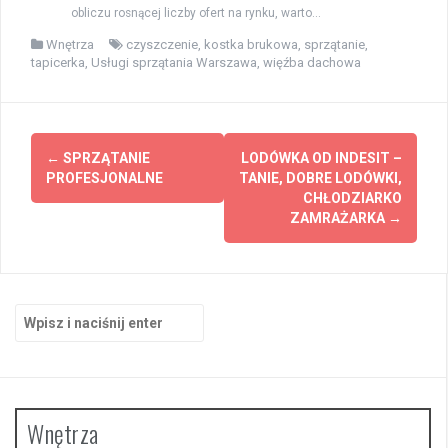
obliczu rosnącej liczby ofert na rynku, warto...
Wnętrza
czyszczenie
,
kostka brukowa
,
sprzątanie
,
tapicerka
,
Usługi sprzątania Warszawa
,
więźba dachowa
Zobacz
←
SPRZĄTANIE
LODÓWKA OD INDESIT –
wpisy
PROFESJONALNE
TANIE, DOBRE LODÓWKI,
CHŁODZIARKO
ZAMRAŻARKA
→
Szukaj:
Wnętrza