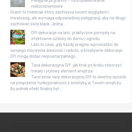
Pielęgnacja granitu – hydropiaskowanie
niskociśnieniowe
Granit to materiał, który zachwyca swoim wyglądem i
trwałością, ale wymaga odpowiedniej pielęgnacji, aby na długo
zachować swój blask. Jedną …
DIY dekoracje na lato: praktyczne pomysły na
efektowne ozdoby do domu i ogrodu
Lato to czas, gdy każdy pragnie wprowadzić do
swojego otoczenia świeżość i radość, a kreatywne dekoracje
DIY mogą dodać niepowtarzalnego …
Taca dekoracyjna DIY: jak krok po kroku stworzyć
trwały i stylowy element wnętrza
Tworzenie tacy dekoracyjnej DIY to świetny sposób
na połączenie funkcjonalności z estetyką w Twoim wnętrzu.
By jednak efekt finalny był …