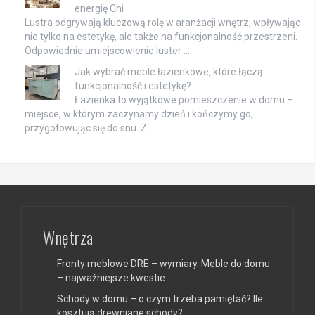
energię Chi
Lustra odgrywają kluczową rolę w aranżacji wnętrz, wpływając
nie tylko na estetykę, ale także na funkcjonalność przestrzeni.
Odpowiednie umiejscowienie luster …
Jak wybrać meble łazienkowe, które łączą
funkcjonalność i estetykę?
Łazienka to wyjątkowe pomieszczenie w domu –
miejsce, w którym zaczynamy dzień i kończymy go,
przygotowując się do snu. Z …
Wnętrza
Fronty meblowe DRE – wymiary. Meble do domu
– najważniejsze kwestie
Schody w domu – o czym trzeba pamiętać? Ile
kosztują drewniane schody?