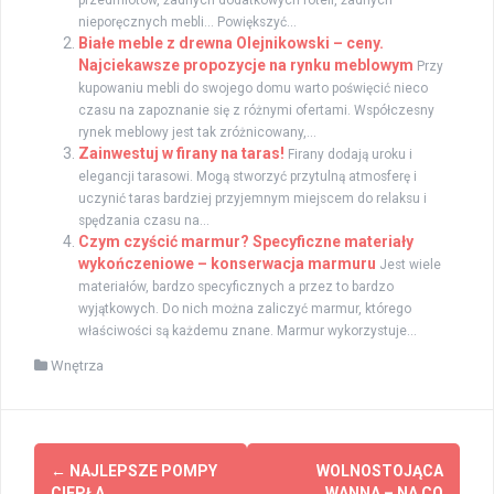
nieporęcznych mebli… Powiększyć...
Białe meble z drewna Olejnikowski – ceny.
Najciekawsze propozycje na rynku meblowym
Przy
kupowaniu mebli do swojego domu warto poświęcić nieco
czasu na zapoznanie się z różnymi ofertami. Współczesny
rynek meblowy jest tak zróżnicowany,...
Zainwestuj w firany na taras!
Firany dodają uroku i
elegancji tarasowi. Mogą stworzyć przytulną atmosferę i
uczynić taras bardziej przyjemnym miejscem do relaksu i
spędzania czasu na...
Czym czyścić marmur? Specyficzne materiały
wykończeniowe – konserwacja marmuru
Jest wiele
materiałów, bardzo specyficznych a przez to bardzo
wyjątkowych. Do nich można zaliczyć marmur, którego
właściwości są każdemu znane. Marmur wykorzystuje...
Wnętrza
Zobacz
←
NAJLEPSZE POMPY
WOLNOSTOJĄCA
CIEPŁA
WANNA – NA CO