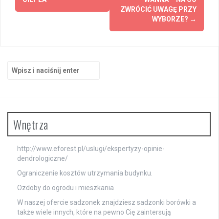
wpisy
ZWRÓCIĆ UWAGĘ PRZY
WYBORZE?
→
Szukaj:
Wnętrza
http://www.eforest.pl/uslugi/ekspertyzy-opinie-
dendrologiczne/
Ograniczenie kosztów utrzymania budynku.
Ozdoby do ogrodu i mieszkania
W naszej ofercie sadzonek znajdziesz
sadzonki borówki
a
także wiele innych, które na pewno Cię zaintersują