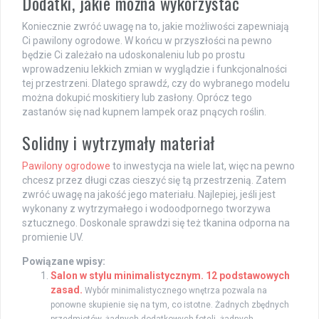
Dodatki, jakie można wykorzystać
Koniecznie zwróć uwagę na to, jakie możliwości zapewniają
Ci pawilony ogrodowe. W końcu w przyszłości na pewno
będzie Ci zależało na udoskonaleniu lub po prostu
wprowadzeniu lekkich zmian w wyglądzie i funkcjonalności
tej przestrzeni. Dlatego sprawdź, czy do wybranego modelu
można dokupić moskitiery lub zasłony. Oprócz tego
zastanów się nad kupnem lampek oraz pnących roślin.
Solidny i wytrzymały materiał
Pawilony ogrodowe
to inwestycja na wiele lat, więc na pewno
chcesz przez długi czas cieszyć się tą przestrzenią. Zatem
zwróć uwagę na jakość jego materiału. Najlepiej, jeśli jest
wykonany z wytrzymałego i wodoodpornego tworzywa
sztucznego. Doskonale sprawdzi się też tkanina odporna na
promienie UV.
Powiązane wpisy:
Salon w stylu minimalistycznym. 12 podstawowych
zasad.
Wybór minimalistycznego wnętrza pozwala na
ponowne skupienie się na tym, co istotne. Żadnych zbędnych
przedmiotów, żadnych dodatkowych foteli, żadnych