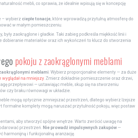
aturalność mebli, co sprawia, że idealnie wpisują się w koncepcję
e – wybierz
ciepłe tonacje
, które wprowadzą przytulną atmosferę do
minować w małym pomieszczeniu.
, były zaokrąglone i gładkie. Taki zabieg podkreśla miękkość linii i
e dobieranie materiałów oraz ich wykończeń to klucz do stworzenia
ałego
pokoju z zaokrąglonymi meblami
zaokrąglonymi meblami
. Wybierz proporcjonalne elementy — za duże
e wyglądał na mniejszy
. Zmierz dokładnie pomieszczenie oraz drzwi,
wagę przepływowi — ustawiając meble, skup się na stworzeniu
ków czy braku równowagi w układzie.
e meble mogą optycznie zmniejszać przestrzeń, dlatego wybierz lżejsze
yt formalne komplety mogą naruszać przytulność pokoju, więc postaw
entami, aby stworzyć spójne wnętrze. Warto zwrócić uwagę na
podarować przestrzeń.
Nie prowadź impulsywnych zakupów
—
ć harmonijną i funkcjonalną aranżację.