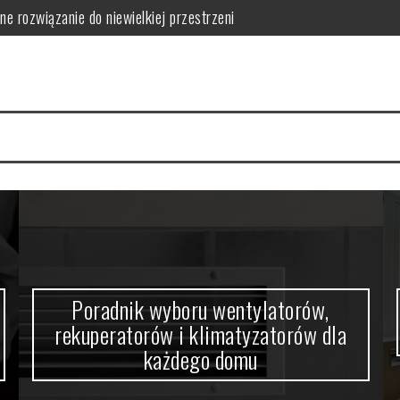
orów i klimatyzatorów dla każdego domu
w domowym zaciszu
a się nowoczesne wnętrza
 funkcjonalność i estetykę?
 kabiny prysznicowej?
ne rozwiązanie do niewielkiej przestrzeni
Poradnik wyboru wentylatorów,
rekuperatorów i klimatyzatorów dla
każdego domu