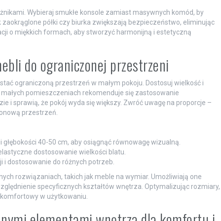
żnikami. Wybieraj smukłe konsole zamiast masywnych komód, by
zaokrąglone półki czy biurka zwiększają bezpieczeństwo, eliminując
racji o miękkich formach, aby stworzyć harmonijną i estetyczną
ebli do ograniczonej przestrzeni
tać ograniczoną przestrzeń w małym pokoju. Dostosuj wielkość i
W małych pomieszczeniach rekomenduje się zastosowanie
ie i sprawią, że pokój wyda się większy. Zwróć uwagę na proporcje –
ionową przestrzeń.
i głębokości 40-50 cm, aby osiągnąć równowagę wizualną.
 elastyczne dostosowanie wielkości blatu.
i i dostosowanie do różnych potrzeb.
nych rozwiązaniach, takich jak meble na wymiar. Umożliwiają one
zględnienie specyficznych kształtów wnętrza. Optymalizując rozmiary,
j komfortowy w użytkowaniu.
innymi elementami wnętrza dla komfortu i