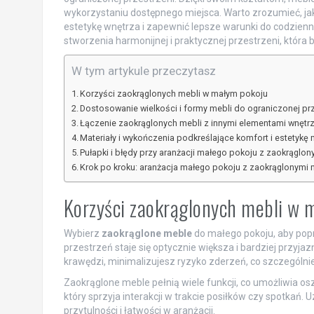
wykorzystaniu dostępnego miejsca. Warto zrozumieć, j
estetykę wnętrza i zapewnić lepsze warunki do codzien
stworzenia harmonijnej i praktycznej przestrzeni, która 
W tym artykule przeczytasz
Korzyści zaokrąglonych mebli w małym pokoju
Dostosowanie wielkości i formy mebli do ograniczonej pr
Łączenie zaokrąglonych mebli z innymi elementami wnętrza
Materiały i wykończenia podkreślające komfort i estetykę 
Pułapki i błędy przy aranżacji małego pokoju z zaokrąglo
Krok po kroku: aranżacja małego pokoju z zaokrąglonymi
Korzyści zaokrąglonych mebli w 
Wybierz
zaokrąglone meble
do małego pokoju, aby popra
przestrzeń staje się optycznie większa i bardziej przyja
krawędzi, minimalizujesz ryzyko zderzeń, co szczególnie
Zaokrąglone meble pełnią wiele funkcji, co umożliwia o
który sprzyja interakcji w trakcie posiłków czy spotkań. 
przytulności i łatwości w aranżacji.