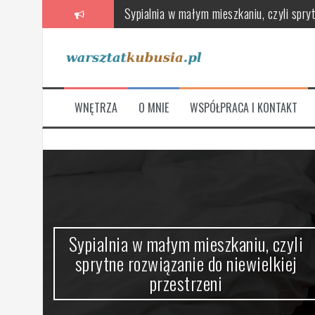
Przeskocz
Poradnik wyboru wentylatorów, rekuperat
do
treści
Skandynawska łazienka – oaza relaksu 
Stylowe i funkcjonalne, czyli jak urządz
Jak wybrać meble łazienkowe, które łączą
WNĘTRZA
O MNIE
WSPÓŁPRACA I KONTAKT
Na co zwrócić uwagę przy wyborze nowej
Sypialnia w małym mieszkaniu, czyli spryt
ze
Sypialnia w małym mieszkaniu, czyli
sprytne rozwiązanie do niewielkiej
przestrzeni