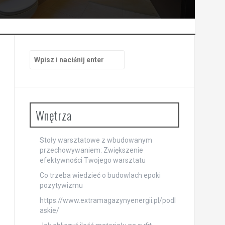
Szukaj:
Wnętrza
Stoły warsztatowe z wbudowanym
przechowywaniem: Zwiększenie
efektywności Twojego warsztatu
Co trzeba wiedzieć o budowlach epoki
pozytywizmu
https://www.extramagazynyenergii.pl/podl
askie/