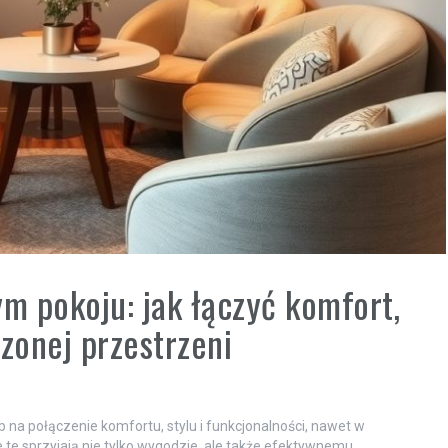
 pokoju: jak łączyć komfort,
zonej przestrzeni
na połączenie komfortu, stylu i funkcjonalności, nawet w
 te sprzyjają nie tylko wygodzie, ale także efektywnemu