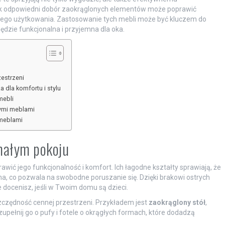
ak odpowiedni dobór zaokrąglonych elementów może poprawić
nego użytkowania. Zastosowanie tych mebli może być kluczem do
będzie funkcjonalna i przyjemna dla oka.
zestrzeni
 dla komfortu i stylu
mebli
nymi meblami
 meblami
małym pokoju
wić jego funkcjonalność i komfort. Ich łagodne kształty sprawiają, że
zna, co pozwala na swobodne poruszanie się. Dzięki brakowi ostrych
 docenisz, jeśli w Twoim domu są dzieci.
szczędność cennej przestrzeni. Przykładem jest
zaokrąglony stół
,
Uzupełnij go o pufy i fotele o okrągłych formach, które dodadzą