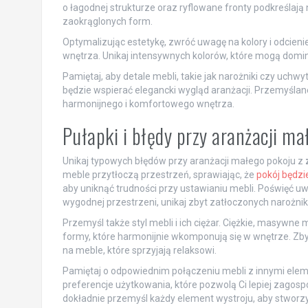
o łagodnej strukturze oraz ryflowane fronty podkreślają n
zaokrąglonych form.
Optymalizując estetykę, zwróć uwagę na kolory i odcieni
wnętrza. Unikaj intensywnych kolorów, które mogą do
Pamiętaj, aby detale mebli, takie jak narożniki czy uchwyty
będzie wspierać elegancki wygląd aranżacji. Przemyślan
harmonijnego i komfortowego wnętrza.
Pułapki i błędy przy aranżacji m
Unikaj typowych błędów przy aranżacji małego pokoju z
meble przytłoczą przestrzeń, sprawiając, że
pokój będzi
aby uniknąć trudności przy ustawianiu mebli. Poświęć u
wygodnej przestrzeni, unikaj zbyt zatłoczonych narożni
Przemyśl także styl mebli i ich ciężar. Ciężkie, masywn
formy, które harmonijnie wkomponują się w wnętrze. Zb
na meble, które sprzyjają relaksowi.
Pamiętaj o odpowiednim połączeniu mebli z innymi elem
preferencje użytkowania, które pozwolą Ci lepiej zagos
dokładnie przemyśl każdy element wystroju, aby stworzy