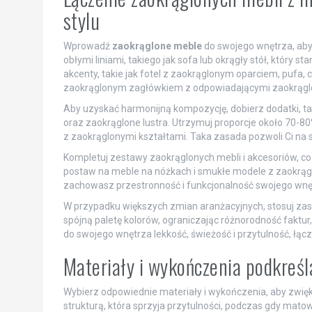
stylu
Wprowadź
zaokrąglone meble
do swojego wnętrza, ab
obłymi liniami, takiego jak sofa lub okrągły stół, który 
akcenty, takie jak fotel z zaokrąglonym oparciem, pufa, c
zaokrąglonym zagłówkiem z odpowiadającymi zaokrągl
Aby uzyskać harmonijną kompozycję, dobierz dodatki, ta
oraz zaokrąglone lustra. Utrzymuj proporcje około 70
z zaokrąglonymi kształtami. Taka zasada pozwoli Ci na 
Kompletuj zestawy zaokrąglonych mebli i akcesoriów, 
postaw na meble na nóżkach i smukłe modele z zaokrąglo
zachowasz przestronność i funkcjonalność swojego wnę
W przypadku większych zmian aranżacyjnych, stosuj zas
spójną paletę kolorów, ograniczając różnorodność fakt
do swojego wnętrza lekkość, świeżość i przytulność, łąc
Materiały i wykończenia podkreśl
Wybierz odpowiednie materiały i wykończenia, aby zwięk
strukturą, która sprzyja przytulności, podczas gdy mato