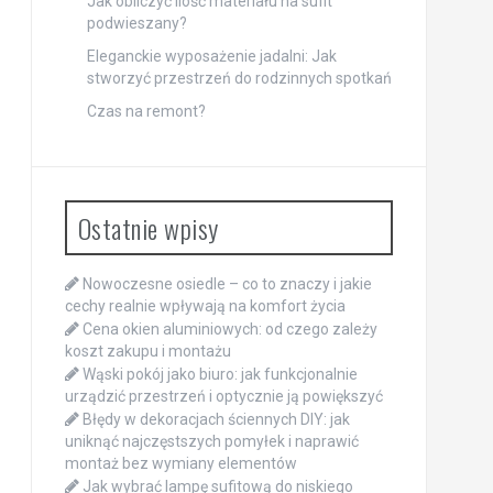
Jak obliczyć ilość materiału na sufit
podwieszany?
Eleganckie wyposażenie jadalni: Jak
stworzyć przestrzeń do rodzinnych spotkań
Czas na remont?
Ostatnie wpisy
Nowoczesne osiedle – co to znaczy i jakie
cechy realnie wpływają na komfort życia
Cena okien aluminiowych: od czego zależy
koszt zakupu i montażu
Wąski pokój jako biuro: jak funkcjonalnie
urządzić przestrzeń i optycznie ją powiększyć
Błędy w dekoracjach ściennych DIY: jak
uniknąć najczęstszych pomyłek i naprawić
montaż bez wymiany elementów
Jak wybrać lampę sufitową do niskiego