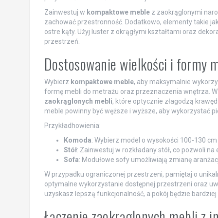
Zainwestuj w
kompaktowe meble
z zaokrąglonymi naro
zachować przestronność. Dodatkowo, elementy takie jak 
ostre kąty. Użyj luster z okrągłymi kształtami oraz deko
przestrzeń.
Dostosowanie wielkości i formy m
Wybierz
kompaktowe meble
, aby maksymalnie wykorzys
formę mebli do metrażu oraz przeznaczenia wnętrza. 
zaokrąglonych mebli
, które optycznie złagodzą krawędz
meble powinny być węższe i wyższe, aby wykorzystać p
Przykładhowienia:
Komoda
: Wybierz model o wysokości 100-130 cm 
Stół
: Zainwestuj w rozkładany stół, co pozwoli na
Sofa
: Modułowe sofy umożliwiają zmianę aranżacj
W przypadku ograniczonej przestrzeni, pamiętaj o unikal
optymalne wykorzystanie dostępnej przestrzeni oraz uw
uzyskasz lepszą funkcjonalność, a pokój będzie bardzie
Łączenie zaokrąglonych mebli z 