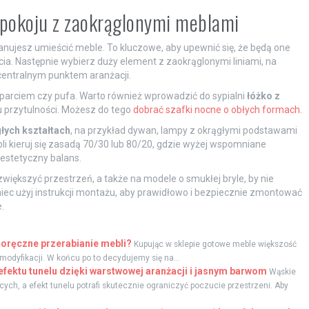
 pokoju z zaokrąglonymi meblami
planujesz umieścić meble. To kluczowe, aby upewnić się, że będą one
a. Następnie wybierz duży element z zaokrąglonymi liniami, na
n centralnym punktem aranżacji.
oparciem czy pufa. Warto również wprowadzić do sypialni
łóżko z
u przytulności. Możesz do tego
dobrać szafki nocne o obłych formach
.
łych kształtach
, na przykład dywan, lampy z okrągłymi podstawami
li kieruj się zasadą 70/30 lub 80/20, gdzie wyżej wspomniane
estetyczny balans.
zwiększyć przestrzeń, a także na modele o smukłej bryle, by nie
iec użyj instrukcji montażu, aby prawidłowo i bezpiecznie zmontować
.
ręczne przerabianie mebli?
Kupując w sklepie gotowe meble większość
modyfikacji. W końcu po to decydujemy się na...
 efektu tunelu dzięki warstwowej aranżacji i jasnym barwom
Wąskie
ych, a efekt tunelu potrafi skutecznie ograniczyć poczucie przestrzeni. Aby