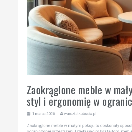
Zaokrąglone meble w małym
styl i ergonomię w ogranic
1 marca 2026
warsztatkubusia.pl
Zaokrąglone meble w małym pokoju to doskonały sposób 
ograniczonej przestrzeni. Dzięki swoim kształtom, meble