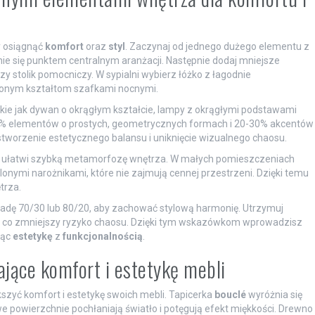
y osiągnąć
komfort
oraz
styl
. Zaczynaj od jednego dużego elementu z
stanie się punktem centralnym aranżacji. Następnie dodaj mniejsze
zy stolik pomocniczy. W sypialni wybierz łóżko z łagodnie
onym kształtom szafkami nocnymi.
kie jak dywan o okrągłym kształcie, lampy z okrągłymi podstawami
-80% elementów o prostych, geometrycznych formach i 20-30% akcentów
stworzenie estetycznego balansu i uniknięcie wizualnego chaosu.
co ułatwi szybką metamorfozę wnętrza. W małych pomieszczeniach
nymi narożnikami, które nie zajmują cennej przestrzeni. Dzięki temu
trza.
adę 70/30 lub 80/20, aby zachować stylową harmonię. Utrzymuj
ur, co zmniejszy ryzyko chaosu. Dzięki tym wskazówkom wprowadzisz
ząc
estetykę
z
funkcjonalnością
.
ające komfort i estetykę mebli
szyć komfort i estetykę swoich mebli. Tapicerka
bouclé
wyróżnia się
we powierzchnie pochłaniają światło i potęgują efekt miękkości. Drewno