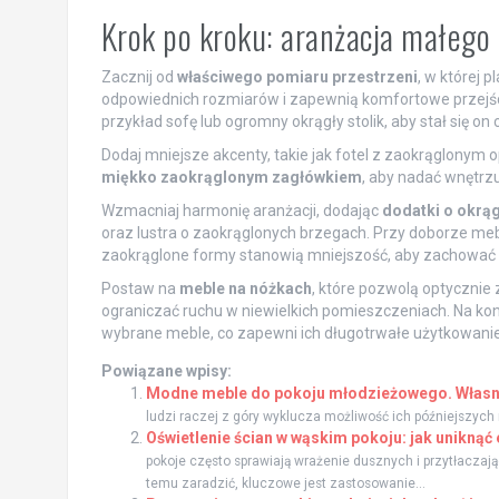
Krok po kroku: aranżacja małego
Zacznij od
właściwego pomiaru przestrzeni
, w której 
odpowiednich rozmiarów i zapewnią komfortowe przejści
przykład sofę lub ogromny okrągły stolik, aby stał się o
Dodaj mniejsze akcenty, takie jak fotel z zaokrąglonym 
miękko zaokrąglonym zagłówkiem
, aby nadać wnętrz
Wzmacniaj harmonię aranżacji, dodając
dodatki o okrąg
oraz lustra o zaokrąglonych brzegach. Przy doborze meb
zaokrąglone formy stanowią mniejszość, aby zachować 
Postaw na
meble na nóżkach
, które pozwolą optycznie 
ograniczać ruchu w niewielkich pomieszczeniach. Na kon
wybrane meble, co zapewni ich długotrwałe użytkowanie
Powiązane wpisy:
Modne meble do pokoju młodzieżowego. Własno
ludzi raczej z góry wyklucza możliwość ich późniejszych 
Oświetlenie ścian w wąskim pokoju: jak uniknąć
pokoje często sprawiają wrażenie dusznych i przytłaczając
temu zaradzić, kluczowe jest zastosowanie...