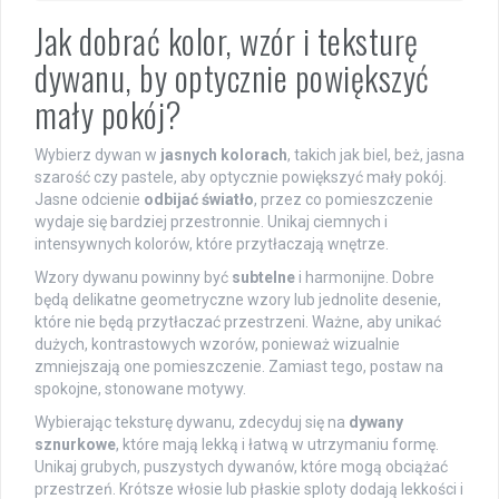
Jak dobrać kolor, wzór i teksturę
dywanu, by optycznie powiększyć
mały pokój?
Wybierz dywan w
jasnych kolorach
, takich jak biel, beż, jasna
szarość czy pastele, aby optycznie powiększyć mały pokój.
Jasne odcienie
odbijać światło
, przez co pomieszczenie
wydaje się bardziej przestronnie. Unikaj ciemnych i
intensywnych kolorów, które przytłaczają wnętrze.
Wzory dywanu powinny być
subtelne
i harmonijne. Dobre
będą delikatne geometryczne wzory lub jednolite desenie,
które nie będą przytłaczać przestrzeni. Ważne, aby unikać
dużych, kontrastowych wzorów, ponieważ wizualnie
zmniejszają one pomieszczenie. Zamiast tego, postaw na
spokojne, stonowane motywy.
Wybierając teksturę dywanu, zdecyduj się na
dywany
sznurkowe
, które mają lekką i łatwą w utrzymaniu formę.
Unikaj grubych, puszystych dywanów, które mogą obciążać
przestrzeń. Krótsze włosie lub płaskie sploty dodają lekkości i