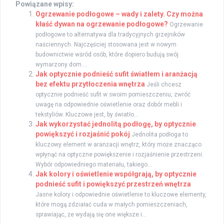
Powiązane wpisy:
Ogrzewanie podłogowe – wady i zalety. Czy można
kłaść dywan na ogrzewanie podłogowe?
Ogrzewanie
podłogowe to alternatywa dla tradycyjnych grzejników
naściennych. Najczęściej stosowana jest w nowym
budownictwie wśród osób, które dopiero budują swój
wymarzony dom....
Jak optycznie podnieść sufit światłem i aranżacją
bez efektu przytłoczenia wnętrza
Jeśli chcesz
optycznie podnieść sufit w swoim pomieszczeniu, zwróć
uwagę na odpowiednie oświetlenie oraz dobór mebli i
tekstyliów. Kluczowe jest, by światło...
Jak wykorzystać jednolitą podłogę, by optycznie
powiększyć i rozjaśnić pokój
Jednolita podłoga to
kluczowy element w aranżacji wnętrz, który może znacząco
wpłynąć na optyczne powiększenie i rozjaśnienie przestrzeni.
Wybór odpowiedniego materiału, takiego...
Jak kolory i oświetlenie współgrają, by optycznie
podnieść sufit i powiększyć przestrzeń wnętrza
Jasne kolory i odpowiednie oświetlenie to kluczowe elementy,
które mogą zdziałać cuda w małych pomieszczeniach,
sprawiając, że wydają się one większe i...