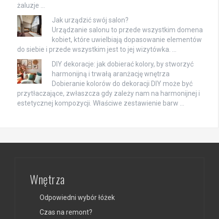
żaluzje …
Jak urządzić swój salon?
Urządzanie salonu to przede wszystkim domena
kobiet, które uwielbiają dopasowanie elementów
do siebie i przede wszystkim jest to jej wizytówka. …
DIY dekoracje: jak dobierać kolory, by stworzyć
harmonijną i trwałą aranżację wnętrza
Dobieranie kolorów do dekoracji DIY może być
przytłaczające, zwłaszcza gdy zależy nam na harmonijnej i
estetycznej kompozycji. Właściwe zestawienie barw …
Wnętrza
Odpowiedni wybór łóżek
Czas na remont?