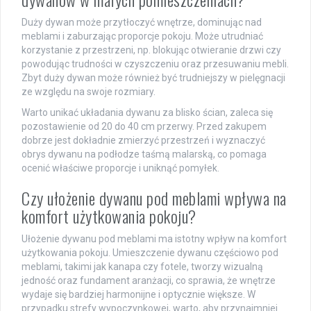
Duży dywan może przytłoczyć wnętrze, dominując nad
meblami i zaburzając proporcje pokoju. Może utrudniać
korzystanie z przestrzeni, np. blokując otwieranie drzwi czy
powodując trudności w czyszczeniu oraz przesuwaniu mebli.
Zbyt duży dywan może również być trudniejszy w pielęgnacji
ze względu na swoje rozmiary.
Warto unikać układania dywanu za blisko ścian, zaleca się
pozostawienie od 20 do 40 cm przerwy. Przed zakupem
dobrze jest dokładnie zmierzyć przestrzeń i wyznaczyć
obrys dywanu na podłodze taśmą malarską, co pomaga
ocenić właściwe proporcje i uniknąć pomyłek.
Czy ułożenie dywanu pod meblami wpływa na
komfort użytkowania pokoju?
Ułożenie dywanu pod meblami ma istotny wpływ na komfort
użytkowania pokoju. Umieszczenie dywanu częściowo pod
meblami, takimi jak kanapa czy fotele, tworzy wizualną
jedność oraz fundament aranżacji, co sprawia, że wnętrze
wydaje się bardziej harmonijne i optycznie większe. W
przypadku strefy wypoczynkowej, warto, aby przynajmniej