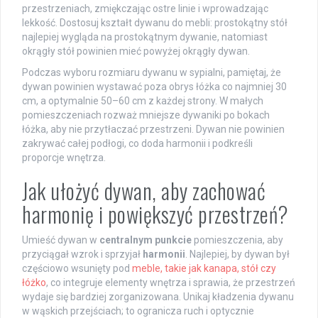
przestrzeniach, zmiękczając ostre linie i wprowadzając
lekkość. Dostosuj kształt dywanu do mebli: prostokątny stół
najlepiej wygląda na prostokątnym dywanie, natomiast
okrągły stół powinien mieć powyżej okrągły dywan.
Podczas wyboru rozmiaru dywanu w sypialni, pamiętaj, że
dywan powinien wystawać poza obrys łóżka co najmniej 30
cm, a optymalnie 50–60 cm z każdej strony. W małych
pomieszczeniach rozważ mniejsze dywaniki po bokach
łóżka, aby nie przytłaczać przestrzeni. Dywan nie powinien
zakrywać całej podłogi, co doda harmonii i podkreśli
proporcje wnętrza.
Jak ułożyć dywan, aby zachować
harmonię i powiększyć przestrzeń?
Umieść dywan w
centralnym punkcie
pomieszczenia, aby
przyciągał wzrok i sprzyjał
harmonii
. Najlepiej, by dywan był
częściowo wsunięty pod
meble, takie jak kanapa, stół czy
łóżko
, co integruje elementy wnętrza i sprawia, że przestrzeń
wydaje się bardziej zorganizowana. Unikaj kładzenia dywanu
w wąskich przejściach; to ogranicza ruch i optycznie