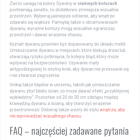
Zwróć uwagę na kolory. Dywany w
ciemnych kolorach
pochłaniają światło, co dodatkowo zmniejsza wizualnie
przestrzeń. Wybieraj jaśniejsze odcienie, aby wnętrze
zdawało się większe. Pamiętaj także o obramowaniach
dywanu; wyraźne kontury mogą wizualnie ograniczać
przestrzeń i dawać wrażenie chaosu.
Kształt dywanu powinien być dopasowany do układu mebli.
Umieszczanie dywanu w miejscach, które blokują drzwi lub
stwarzają ryzyko potknięcia, to kolejny błąd, który może
wpływać na bezpieczeństwo. Używanie maty
antypoślizgowej to istotny krok, aby dywan nie przesuwał się
i nie stwarzał zagrożenia.
Unikaj także błędów w ułożeniu, takich jak umieszczanie
dywanu zbyt blisko ścian, co może dawać efekt „przyklejonej
wykładziny”. Pozostaw od 20 do 30 cm odstępu między
krawędzią dywanu a ścianą, aby stworzyć wrażenie
przestronności. Dobieraj także wzory do stylu
wnętrza, aby
nie wprowadzać wizualnego chaosu
.
FAQ – najczęściej zadawane pytania