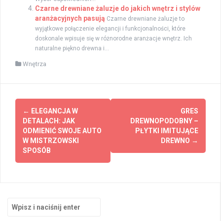
Czarne drewniane żaluzje do jakich wnętrz i stylów
aranżacyjnych pasują
Czarne drewniane żaluzje to
wyjątkowe połączenie elegancji i funkcjonalności, które
doskonale wpisuje się w różnorodne aranżacje wnętrz. Ich
naturalne piękno drewna i...
Wnętrza
Zobacz
←
ELEGANCJA W
GRES
wpisy
DETALACH: JAK
DREWNOPODOBNY –
ODMIENIĆ SWOJE AUTO
PŁYTKI IMITUJĄCE
W MISTRZOWSKI
DREWNO
→
SPOSÓB
Szukaj: