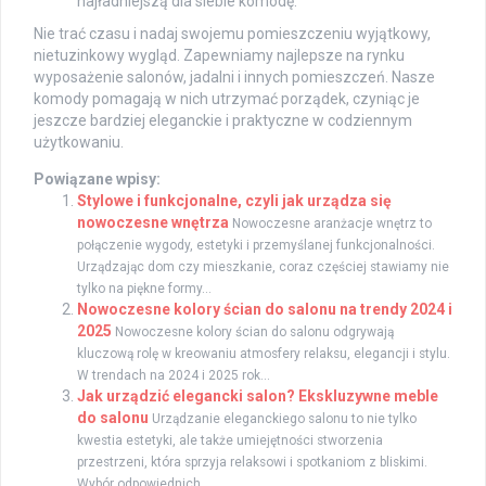
najładniejszą dla siebie komodę.
Nie trać czasu i nadaj swojemu pomieszczeniu wyjątkowy,
nietuzinkowy wygląd. Zapewniamy najlepsze na rynku
wyposażenie salonów, jadalni i innych pomieszczeń. Nasze
komody pomagają w nich utrzymać porządek, czyniąc je
jeszcze bardziej eleganckie i praktyczne w codziennym
użytkowaniu.
Powiązane wpisy:
Stylowe i funkcjonalne, czyli jak urządza się
nowoczesne wnętrza
Nowoczesne aranżacje wnętrz to
połączenie wygody, estetyki i przemyślanej funkcjonalności.
Urządzając dom czy mieszkanie, coraz częściej stawiamy nie
tylko na piękne formy...
Nowoczesne kolory ścian do salonu na trendy 2024 i
2025
Nowoczesne kolory ścian do salonu odgrywają
kluczową rolę w kreowaniu atmosfery relaksu, elegancji i stylu.
W trendach na 2024 i 2025 rok...
Jak urządzić elegancki salon? Ekskluzywne meble
do salonu
Urządzanie eleganckiego salonu to nie tylko
kwestia estetyki, ale także umiejętności stworzenia
przestrzeni, która sprzyja relaksowi i spotkaniom z bliskimi.
Wybór odpowiednich...