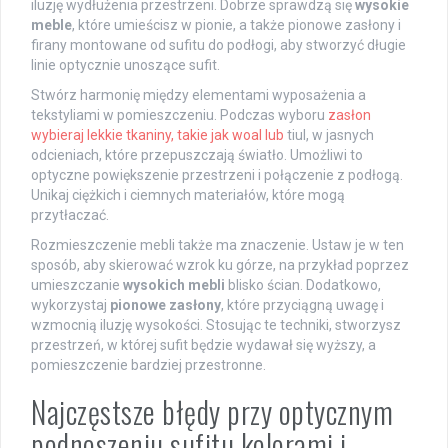
iluzję wydłużenia przestrzeni. Dobrze sprawdzą się
wysokie
meble
, które umieścisz w pionie, a także pionowe zasłony i
firany montowane od sufitu do podłogi, aby stworzyć długie
linie optycznie unoszące sufit.
Stwórz harmonię między elementami wyposażenia a
tekstyliami w pomieszczeniu. Podczas wyboru
zasłon
wybieraj lekkie tkaniny, takie jak woal lub
tiul, w jasnych
odcieniach, które przepuszczają światło. Umożliwi to
optyczne powiększenie przestrzeni i połączenie z podłogą.
Unikaj ciężkich i ciemnych materiałów, które mogą
przytłaczać.
Rozmieszczenie mebli także ma znaczenie. Ustaw je w ten
sposób, aby skierować wzrok ku górze, na przykład poprzez
umieszczanie
wysokich mebli
blisko ścian. Dodatkowo,
wykorzystaj
pionowe zasłony
, które przyciągną uwagę i
wzmocnią iluzję wysokości. Stosując te techniki, stworzysz
przestrzeń, w której sufit będzie wydawał się wyższy, a
pomieszczenie bardziej przestronne.
Najczęstsze błędy przy optycznym
podnoszeniu sufitu kolorami i