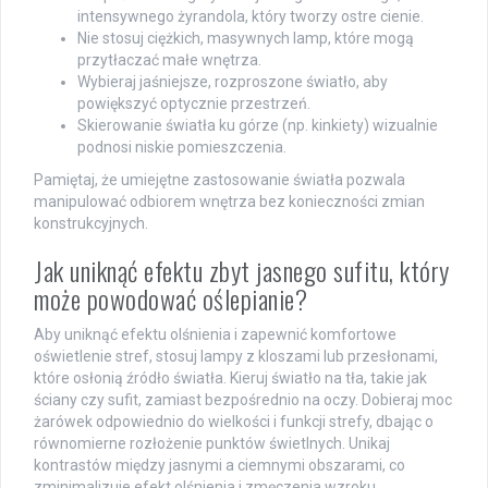
intensywnego żyrandola, który tworzy ostre cienie.
Nie stosuj ciężkich, masywnych lamp, które mogą
przytłaczać małe wnętrza.
Wybieraj jaśniejsze, rozproszone światło, aby
powiększyć optycznie przestrzeń.
Skierowanie światła ku górze (np. kinkiety) wizualnie
podnosi niskie pomieszczenia.
Pamiętaj, że umiejętne zastosowanie światła pozwala
manipulować odbiorem wnętrza bez konieczności zmian
konstrukcyjnych.
Jak uniknąć efektu zbyt jasnego sufitu, który
może powodować oślepianie?
Aby uniknąć efektu olśnienia i zapewnić komfortowe
oświetlenie stref, stosuj lampy z kloszami lub przesłonami,
które osłonią źródło światła. Kieruj światło na tła, takie jak
ściany czy sufit, zamiast bezpośrednio na oczy. Dobieraj moc
żarówek odpowiednio do wielkości i funkcji strefy, dbając o
równomierne rozłożenie punktów świetlnych. Unikaj
kontrastów między jasnymi a ciemnymi obszarami, co
zminimalizuje efekt olśnienia i zmęczenia wzroku.