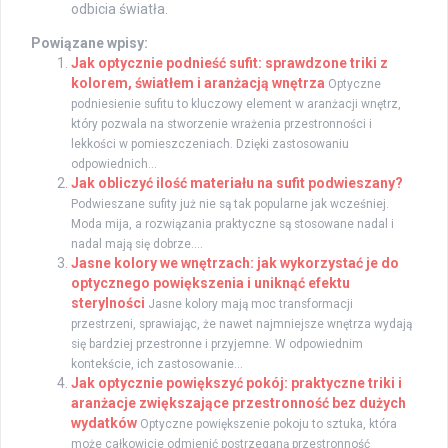
odbicia światła.
Powiązane wpisy:
Jak optycznie podnieść sufit: sprawdzone triki z
kolorem, światłem i aranżacją wnętrza
Optyczne
podniesienie sufitu to kluczowy element w aranżacji wnętrz,
który pozwala na stworzenie wrażenia przestronności i
lekkości w pomieszczeniach. Dzięki zastosowaniu
odpowiednich...
Jak obliczyć ilość materiału na sufit podwieszany?
Podwieszane sufity już nie są tak popularne jak wcześniej.
Moda mija, a rozwiązania praktyczne są stosowane nadal i
nadal mają się dobrze....
Jasne kolory we wnętrzach: jak wykorzystać je do
optycznego powiększenia i uniknąć efektu
sterylności
Jasne kolory mają moc transformacji
przestrzeni, sprawiając, że nawet najmniejsze wnętrza wydają
się bardziej przestronne i przyjemne. W odpowiednim
kontekście, ich zastosowanie...
Jak optycznie powiększyć pokój: praktyczne triki i
aranżacje zwiększające przestronność bez dużych
wydatków
Optyczne powiększenie pokoju to sztuka, która
może całkowicie odmienić postrzeganą przestronność