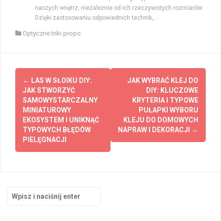
naszych wnętrz, niezależnie od ich rzeczywistych rozmiarów.
Dzięki zastosowaniu odpowiednich technik,...
Optyczne triki propo
Zobacz
←
LAS W SŁOIKU DIY:
JAK WYBRAĆ KLEJ DO
wpisy
JAK STWORZYĆ
DIY: KLUCZOWE
SAMOWYSTARCZALNY
KRYTERIA I TYPOWE
MINIATUROWY
PUŁAPKI WYBORU
EKOSYSTEM I UNIKNĄĆ
KLEJU DO DOMOWYCH
TYPOWYCH BŁĘDÓW
NAPRAW I DEKORACJI
→
PIELĘGNACJI
Szukaj: