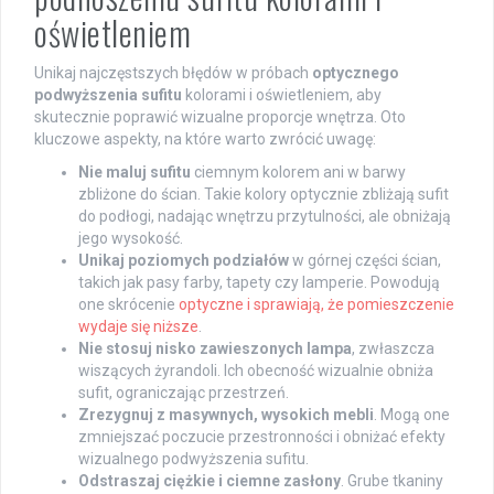
oświetleniem
Unikaj najczęstszych błędów w próbach
optycznego
podwyższenia sufitu
kolorami i oświetleniem, aby
skutecznie poprawić wizualne proporcje wnętrza. Oto
kluczowe aspekty, na które warto zwrócić uwagę:
Nie maluj sufitu
ciemnym kolorem ani w barwy
zbliżone do ścian. Takie kolory optycznie zbliżają sufit
do podłogi, nadając wnętrzu przytulności, ale obniżają
jego wysokość.
Unikaj poziomych podziałów
w górnej części ścian,
takich jak pasy farby, tapety czy lamperie. Powodują
one skrócenie
optyczne i sprawiają, że pomieszczenie
wydaje się niższe
.
Nie stosuj nisko zawieszonych lampa
, zwłaszcza
wiszących żyrandoli. Ich obecność wizualnie obniża
sufit, ograniczając przestrzeń.
Zrezygnuj z masywnych, wysokich mebli
. Mogą one
zmniejszać poczucie przestronności i obniżać efekty
wizualnego podwyższenia sufitu.
Odstraszaj ciężkie i ciemne zasłony
. Grube tkaniny