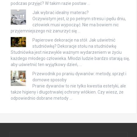
podczas przyjęć? W takim razie postaw …
Jak wybrać idealny materac?
Oczywistym jest, iż po pełnym stresu i pędu dniu,
człowiek musi wypocząć. Nie ma bowiem nic
przyjemniejszego niż zanurzyć się …
Papierowe dekoracje na stół. Jak uświetnić
studniówkę? Dekoracje stołu na studniówkę
Studniówka jest niezwykle ważnym wydarzeniem w życiu
każdego młodego człowieka. Młodzi ludzie bardzo starają się,
aby uświetnić ten wyjątkowy dzień, …
Przewodnik po praniu dywanów: metody, sprzęt i
domowe sposoby
Pranie dywanów to nie tylko kwestia estetyki, ale
także higieny i długotrwałej ochrony włókien. Czy wiesz, że
odpowiednio dobrane metody …