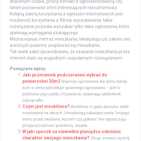
dowolnym czasie, prosty kontakt z ogłoszeniodawcą czy
łatwe porównanie ofert interesujących nieruchomości.
Kolejną zaletą korzystania z ogłoszeń internetowych jest
możliwość korzystania z filtrów wyszukiwania. takie
rozwiązanie pozwala wyszukać tylko takie ogłoszenia, które
spełniają wymagania szukającego.
Można wpisać metraż mieszkania, lokalizację czy zakres cen,
w których powinno znajdować się mieszkanie.
Tak wiele zalet spowodowało, że szukanie mieszkania przez
internet stało się wygodnym i popularnym rozwiązaniem.
Powiązane wpisy:
Jaki promiennik podczerwieni wybrać do
powierzchni 30m2
Ważność ogrzewania dla domu Każdy
dom w zimie potrzebuje sprawnego ogrzewania – jest to
podstawa jego użytku Oczywiście, wybierając jakikolwiek
osprzęt albo...
Czym jest moskitiera?
Moskitiery to gęsto plecione siatki
montowane na oknach. Umożliwiają zabezpieczenie Twojego
domu przed owadami, kurzem czy pyłkami. Nie ograniczają
przepuszczalności powietrza, światła...
W jaki sposób za niewielkie pieniądze odmienić
charakter swojego mieszkania?
Chcąc zmienić wystrój