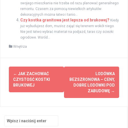
swojego mieszkania nie trzeba od razu planować generalnego
remontu. Czasem za pomocą niewielkich artykułów
dekoracyjnych można łatwo i tanio...
Czy kostka granitowa jest lepsza od brukowej?
Kiedy
już wybudujesz dom, musisz zająć się terenem wokół niego.
Nie jest łatwo wybrać materiał na podjazd, taras czy ścieżki
ogrodowe. Wśród...
Wnętrza
Zobacz
←
JAK ZACHOWAĆ
LODÓWKA
wpisy
CZYSTOŚĆ KOSTKI
BEZSZRONOWA – CENY,
BRUKOWEJ
DOBRE LODÓWKI POD
ZABUDOWĘ
→
Szukaj: