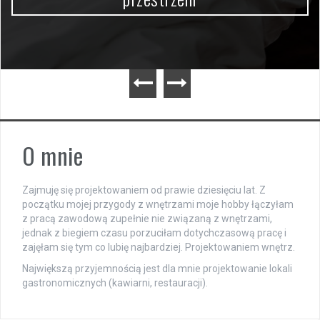
O mnie
Zajmuję się projektowaniem od prawie dziesięciu lat. Z
początku mojej przygody z wnętrzami moje hobby łączyłam
z pracą zawodową zupełnie nie związaną z wnętrzami,
jednak z biegiem czasu porzuciłam dotychczasową pracę i
zajęłam się tym co lubię najbardziej. Projektowaniem wnętrz.
Największą przyjemnością jest dla mnie projektowanie lokali
gastronomicznych (kawiarni, restauracji).