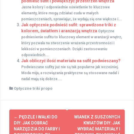
podnieść sufit i powiększyć przestrzeń wnętrza
Jasne kolory i odpowiednie oświetlenie to kluczowe
elementy, które mogą zdziałać cuda w małych
pomieszczeniach, sprawiając, że wydają się one większe i...
Jak optycznie podnieść sufit: sprawdzone triki z
kolorem, światłem i aranżacją wnętrza
Optyczne
podniesienie sufitu to kluczowy element w aranżacji wnętrz,
który pozwala na stworzenie wrażenia przestronności i
lekkości w pomieszczeniach. Dzięki zastosowaniu
odpowiednich...
Jak obliczyć ilość materiału na sufit podwieszany?
Podwieszane sufity już nie są tak popularne jak wcześniej.
Moda mija, a rozwiązania praktyczne są stosowane nadal i
nadal mają się dobrze....
Optyczne triki propo
Zobacz
←
PĘDZLE I WAŁKI DO
WIANEK Z SUSZONYCH
wpisy
DIY: JAK DOBRAĆ
KWIATÓW DIY: JAK
NARZĘDZIA DO FARBY I
WYBRAĆ MATERIAŁY I