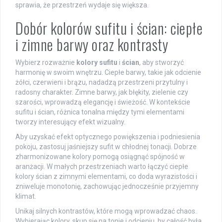
sprawia, że przestrzeń wydaje się większa.
Dobór kolorów sufitu i ścian: ciepłe
i zimne barwy oraz kontrasty
Wybierz rozważnie
kolory sufitu
i
ścian
, aby stworzyć
harmonię w swoim wnętrzu. Ciepłe barwy, takie jak odcienie
żółci, czerwieni i brązu, nadadzą przestrzeni przytulny i
radosny charakter. Zimne barwy, jak błękity, zielenie czy
szarości, wprowadzą elegancję i świeżość. W kontekście
sufitu i ścian, różnica tonalna między tymi elementami
tworzy interesujący efekt wizualny.
Aby uzyskać efekt optycznego powiększenia i podniesienia
pokoju, zastosuj jaśniejszy sufit w chłodnej tonacji. Dobrze
zharmonizowane kolory pomogą osiągnąć spójność w
aranżacji. W małych przestrzeniach warto łączyć ciepłe
kolory ścian z zimnymi elementami, co doda wyrazistości i
zniweluje monotonię, zachowując jednocześnie przyjemny
klimat.
Unikaj silnych kontrastów, które mogą wprowadzać chaos.
Wybierając kolory, skup się na tonie i odcieniu, by całość była