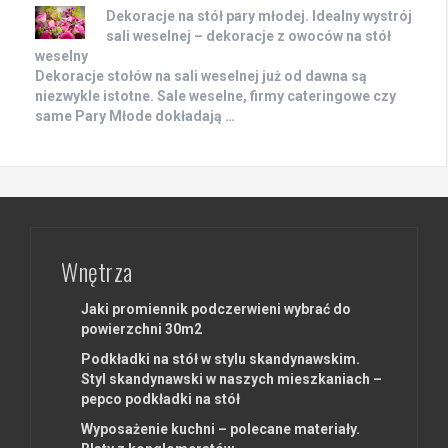
Dekoracje na stół pary młodej. Idealny wystrój
sali weselnej – dekoracje z owoców na stół
weselny
Dekoracje stołów na sali weselnej już od dawna są
niezwykle istotne. Sale weselne, firmy cateringowe czy
same Pary Młode dokładają …
Wnętrza
Jaki promiennik podczerwieni wybrać do
powierzchni 30m2
Podkładki na stół w stylu skandynawskim.
Styl skandynawski w naszych mieszkaniach –
pepco podkładki na stół
Wyposażenie kuchni – polecane materiały.