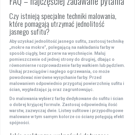
FAQ – najczęściej zadawane pytania
Czy istnieją specjalne techniki malowania,
które pomagają utrzymać jednolitość
jasnego sufitu?
Aby uzyskać jednolitość jasnego sufitu, zastosuj technikę
„mokre na mokre”, polegającą na nakładaniu farby w
sposób ciągły, bez przerw na wyschnięcie. Maluj
pomieszczenie od jednej strony do drugiej, dbając o
równomierne rozprowadzenie farby wałkiem lub pędzlem.
Unikaj przeciągów i nagłego ogrzewania, co może
powodować nierówne wysychanie farby. Przed
malowaniem odpowiednio przygotuj powierzchnię sufitu i
ścian, wygładzając ją oraz zagruntowując.
Do malowania wybierz farby dedykowane do sufitu i ścian
o dobrej kryjącej formule. Zastosuj odpowiednią ilość
warstw, zazwyczaj dwie. Listwy sufitowe i przypodłogowe
malowane w tym samym kolorze co ściany potęgują efekt
spójności.