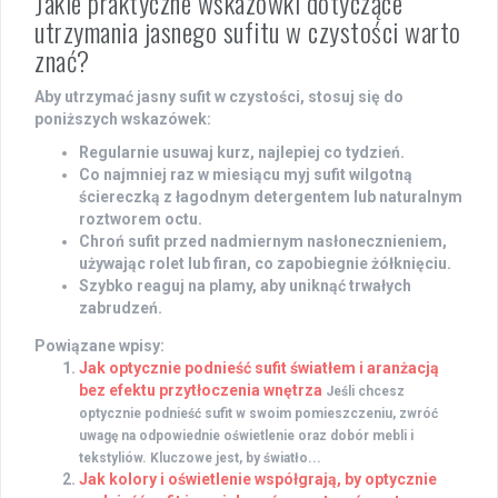
Jakie praktyczne wskazówki dotyczące
utrzymania jasnego sufitu w czystości warto
znać?
Aby utrzymać jasny sufit w czystości, stosuj się do
poniższych wskazówek:
Regularnie usuwaj kurz, najlepiej co tydzień.
Co najmniej raz w miesiącu myj sufit wilgotną
ściereczką z łagodnym detergentem lub naturalnym
roztworem octu.
Chroń sufit przed nadmiernym nasłonecznieniem,
używając rolet lub firan, co zapobiegnie żółknięciu.
Szybko reaguj na plamy, aby uniknąć trwałych
zabrudzeń.
Powiązane wpisy:
Jak optycznie podnieść sufit światłem i aranżacją
bez efektu przytłoczenia wnętrza
Jeśli chcesz
optycznie podnieść sufit w swoim pomieszczeniu, zwróć
uwagę na odpowiednie oświetlenie oraz dobór mebli i
tekstyliów. Kluczowe jest, by światło...
Jak kolory i oświetlenie współgrają, by optycznie