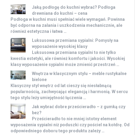
Jaką podłogę do kuchni wybrać? Podłoga
drewniana do kuchni – cena
Podłoga w kuchni musi spełniać wiele wymagań. Powinna
być odporna na zalania i uszkodzenia mechanicznie, ale
również estetyczna i łatwa …
Luksusowa przemiana sypialni: Pomysły na
wyposażenie wysokiej klasy
Luksusowa przemiana sypialni to nie tylko
kwestia estetyki, ale również komfortu i jakości. Wysokiej
klasy wyposażenie sypialni może zmienić przestrzeń …
Wnętrza w klasycznym stylu – meble rustykalne
bielone
Klasyczny styl wnętrz od lat cieszy się niesłabnącą
popularnością, zachwycając elegancją i harmonią. W sercu
tego stylu leży umiejętność łączenia …
Jak wybrać dobre prześcieradło – z gumką czy
bez?
Prześcieradło to nie mniej istotny element
wyposażenia sypialni niż poduszki czy pościel na kołdrę. Od
odpowiedniego doboru tego produktu zależy …