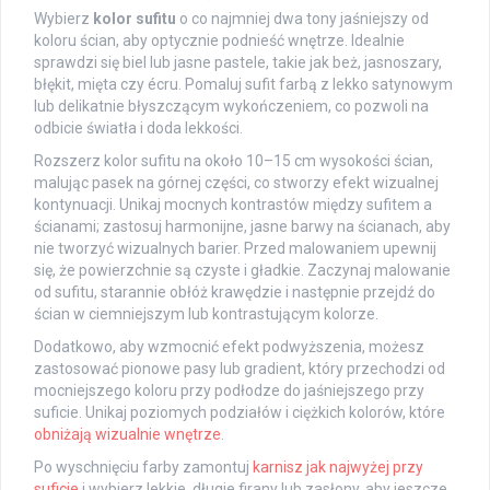
Wybierz
kolor sufitu
o co najmniej dwa tony jaśniejszy od
koloru ścian, aby optycznie podnieść wnętrze. Idealnie
sprawdzi się biel lub jasne pastele, takie jak beż, jasnoszary,
błękit, mięta czy écru. Pomaluj sufit farbą z lekko satynowym
lub delikatnie błyszczącym wykończeniem, co pozwoli na
odbicie światła i doda lekkości.
Rozszerz kolor sufitu na około 10–15 cm wysokości ścian,
malując pasek na górnej części, co stworzy efekt wizualnej
kontynuacji. Unikaj mocnych kontrastów między sufitem a
ścianami; zastosuj harmonijne, jasne barwy na ścianach, aby
nie tworzyć wizualnych barier. Przed malowaniem upewnij
się, że powierzchnie są czyste i gładkie. Zaczynaj malowanie
od sufitu, starannie obłóż krawędzie i następnie przejdź do
ścian w ciemniejszym lub kontrastującym kolorze.
Dodatkowo, aby wzmocnić efekt podwyższenia, możesz
zastosować pionowe pasy lub gradient, który przechodzi od
mocniejszego koloru przy podłodze do jaśniejszego przy
suficie. Unikaj poziomych podziałów i ciężkich kolorów, które
obniżają wizualnie wnętrze
.
Po wyschnięciu farby zamontuj
karnisz jak najwyżej przy
suficie
i wybierz lekkie, długie firany lub zasłony, aby jeszcze