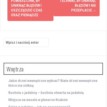
POWIERZCHNI, BY
TECHNIKI, BY UNIKNĄĆ
UNIKNĄĆ BŁĘDÓW I
BŁĘDÓW I NIE
OSZCZĘDZIĆ CZAS
PRZEPŁACIĆ
→
ORAZ PIENIĄDZE
Szukaj:
Wnętrza
Jakie drzwi wewnętrzne wybrać? Białe drzwi wewnętrzne
które nie żółkną
Kuchnia z jadalnią – kuchnia otwarta na jadalnię
Miejsce na wesele w plenerze Kraków