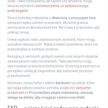
ścian. Takie rozwiązania, jak tapeta czy lamperia, mogą
skracać wysokość
pomieszczenia, co wpływa na jego
postrzeganie
.
Stosuj technikę malowania z
dbałością o precyzyjne linie
odcięcia między sufitem a ścianami. Wyraźna granica
estetycznie podkreśli przestrzeń. Nie maluj z przerwami, aby
uniknąć smug.
Unikaj ciężkich, nisko zawieszonych żyrandoli, które mogą
wizualnie obniżać sufit. Wybierz lekkie oświetlenie, które nie
przeszkadza w estetyce wnętrza.
Rezygnuj z ciemnych, grubych zasłon oraz dużych obrazów
zawieszanych nisko na ścianach. Takie elementy mogą
wprowadzać wrażenie przytłoczenia. Utrzymuj przestrzeń w
porządku i unikaj jej zagracenia, aby zachować poczucie
przestronności.
Na koniec, stosuj farby z lekkim
błyskiem
na suficie, które
sprzyjają odbiciu światła i potrafią zwiększyć
optycznie
przestrzeń
.
r> Przy każdym etapie malowania, zwracaj
uwagę na detale, aby osiągnąć zamierzony efekt.