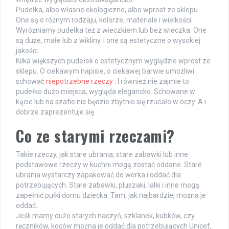
Pudełka, albo własne ekologiczne, albo wprost ze sklepu.
One są o różnym rodzaju, kolorze, materiale i wielkości.
Wyróżniamy pudełka też z wieczkiem lub bez wieczka. One
są duże, małe lub z wikliny. I one są estetyczne o wysokiej
jakości.
Kilka większych pudełek o estetycznym wyglądzie wprost ze
sklepu. O ciekawym napisie, o ciekawej barwie umożliwi
schować
niepotrzebne rzeczy
. I również nie zajmie to
pudełko dużo miejsca, wygląda elegancko. Schowane w
kącie lub na szafie nie będzie zbytnio się rzucało w oczy. A i
dobrze zaprezentuje się.
Co ze starymi rzeczami?
Takie rzeczy, jak stare ubrania, stare zabawki lub inne
podstawowe rzeczy w kuchni mogą zostać oddane. Stare
ubrania wystarczy zapakować do worka i oddać dla
potrzebujących. Stare zabawki, pluszaki, lalki i inne mogą
zapełnić pułki domu dziecka. Tam, jak najbardziej można je
oddać.
Jeśli mamy dużo starych naczyń, szklanek, kubków, czy
ręczników, koców można je oddać dla potrzebujących Unicef,