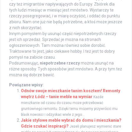
czy też imigrantów napływających do Europy. Zbiórek dla
tych ludzi miesiąc w miesiąc jest mnóstwo. Wystarczy te
rzeczy posegregować, i w miarę oczyścić, i oddać do punktu
zbioru. Nam one już nie będą potrzebne, a ktoś może jeszcze
z nich skorzystać.
Innym pomysłem by usunąć część niepotrzebnych rzeczy
jest ich sprzedaż. Sprzedać je można na stronach
ogłoszeniowych. Tam można również sobie dorobić.
Traktowane to jest, jako ciekawe hobby. I też jest to dobry
pomysł na zabicie czasu.
Podsumowując,
niepotrzebne rzeczy
można usunąć na
różne sposoby. Tych sposobów jest mnóstwo. A przy tym też
można się dobrze bawić.
Powiązane wpisy:
Odnów swoje mieszkanie tanim kosztem! Remonty
wnętrz Łódź – tanie meble na wymiar
Każde
mieszkanie od czasu do czasu może potrzebować
gruntownego remontu. Dzięki temu możemy przywrócić mu
blask nowości i odzyskać wiele z jego...
Jakie stylowe meble wybrać do domu i mieszkania?
Gdzie szukać inspiracji?
Jeżeli planujesz wymienić stare