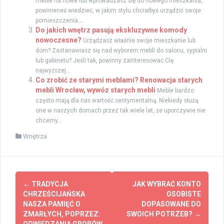
meble na nowe lub wprowadzasz się do nowego mieszkania,
powinieneś wiedzieć, w jakim stylu chciałbyś urządzić swoje
pomieszczenia....
Do jakich wnętrz pasują ekskluzywne komody
nowoczesne?
Urządzasz właśnie swoje mieszkanie lub
dom? Zastanawiasz się nad wyborem mebli do salonu, sypialni
lub gabinetu? Jeśli tak, powinny zainteresować Cię
najwyższej...
Co zrobić ze starymi meblami? Renowacja starych
mebli Wrocław, wywóz starych mebli
Meble bardzo
często mają dla nas wartość sentymentalną. Niekiedy służą
one w naszych domach przez tak wiele lat, że uporczywie nie
chcemy...
Wnętrza
Zobacz
←
TRADYCJA
JAK WYBRAĆ KONTO
wpisy
CHRZEŚCIJAŃSKA
OSOBISTE
NASZA PAMIĘĆ O
DOPASOWANE DO
ZMARŁYCH, POPRZEZ:
SWOICH POTRZEB?
→
ODWIEDZANIA GROBÓW,