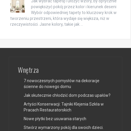
Jak wybrać tapetę i ułożyć wzory, by optycznie
powiększyć pokój przez kolor i kierunek deseni
Wybór odpowiedniej tapety to kluczowy krok w
tworzeniu przestrzeni, która wydaje się większa, niż w
rzeczywistości. Jasne kolory, takie jak …
Wnętrza
7 nowoczesnych pomysłów na dekoracje
ścienne do nowego domu
Jak skutecznie chłodzić dom podczas upałów?
Artyści Konserwacji: Tajniki Klejenia Szkła w
Pracach Restauratorskich
Nowe płytki bez usuwania starych
Stwórz wymarzony pokój dla swoich dzieci.