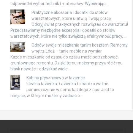
odpowiedni wybór technik i materiałów. Wybierając …
Praktyczne akcesoria i dodatki do stołów
warsztatowych, które ułatwią Twoją pracę
Odkryj świat praktycznych rozwiązań do warsztatu!
Przedstawiamy niezbędne akcesoria i dodatki do stołów
warsztatowych, które nie tylko zwiększą efektywność pracy, …
Odnów swoje mieszkanie tanim kosztem! Remonty
wnętrz Łódź – tanie meble na wymiar
Każde mieszkanie od czasu do czasu może potrzebować
gruntownego remontu. Dzięki temu możemy przywrócić mu
blask nowości i odzyskać wiele …
Kabina prysznicowa w łazience.
Idealna łazienka. Łazienka to bardzo ważne
pomieszczenie w domu każdego z nas. Jest to
miejsce, w którym możemy zadbać o …