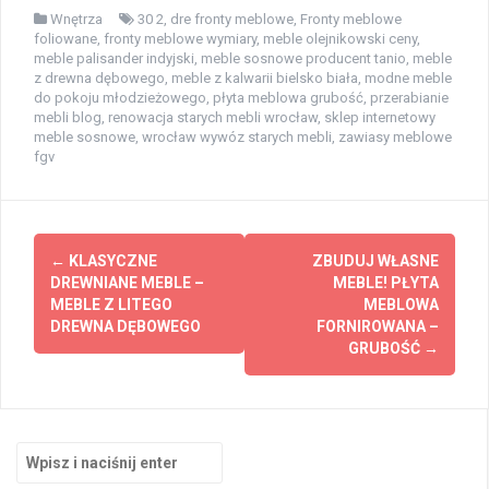
Wnętrza
30 2
,
dre fronty meblowe
,
Fronty meblowe
foliowane
,
fronty meblowe wymiary
,
meble olejnikowski ceny
,
meble palisander indyjski
,
meble sosnowe producent tanio
,
meble
z drewna dębowego
,
meble z kalwarii bielsko biała
,
modne meble
do pokoju młodzieżowego
,
płyta meblowa grubość
,
przerabianie
mebli blog
,
renowacja starych mebli wrocław
,
sklep internetowy
meble sosnowe
,
wrocław wywóz starych mebli
,
zawiasy meblowe
fgv
Zobacz
←
KLASYCZNE
ZBUDUJ WŁASNE
wpisy
DREWNIANE MEBLE –
MEBLE! PŁYTA
MEBLE Z LITEGO
MEBLOWA
DREWNA DĘBOWEGO
FORNIROWANA –
GRUBOŚĆ
→
Szukaj: