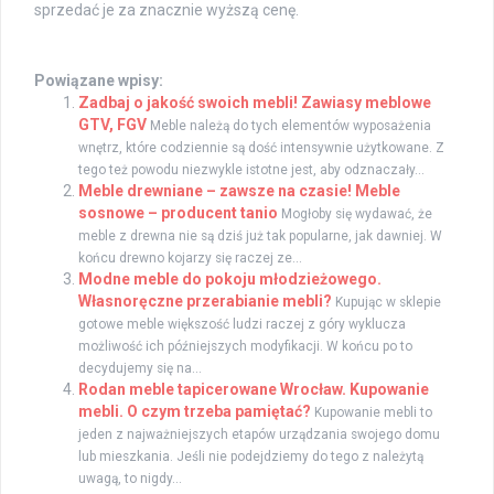
sprzedać je za znacznie wyższą cenę.
Powiązane wpisy:
Zadbaj o jakość swoich mebli! Zawiasy meblowe
GTV, FGV
Meble należą do tych elementów wyposażenia
wnętrz, które codziennie są dość intensywnie użytkowane. Z
tego też powodu niezwykle istotne jest, aby odznaczały...
Meble drewniane – zawsze na czasie! Meble
sosnowe – producent tanio
Mogłoby się wydawać, że
meble z drewna nie są dziś już tak popularne, jak dawniej. W
końcu drewno kojarzy się raczej ze...
Modne meble do pokoju młodzieżowego.
Własnoręczne przerabianie mebli?
Kupując w sklepie
gotowe meble większość ludzi raczej z góry wyklucza
możliwość ich późniejszych modyfikacji. W końcu po to
decydujemy się na...
Rodan meble tapicerowane Wrocław. Kupowanie
mebli. O czym trzeba pamiętać?
Kupowanie mebli to
jeden z najważniejszych etapów urządzania swojego domu
lub mieszkania. Jeśli nie podejdziemy do tego z należytą
uwagą, to nigdy...