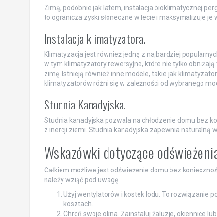
Zimą, podobnie jak latem, instalacja bioklimatycznej p
to ogranicza zyski słoneczne w lecie i maksymalizuje je 
Instalacja klimatyzatora.
Klimatyzacja jest również jedną z najbardziej popularn
w tym klimatyzatory rewersyjne, które nie tylko obniżaj
zimę. Istnieją również inne modele, takie jak klimatyzato
klimatyzatorów różni się w zależności od wybranego mode
Studnia Kanadyjska.
Studnia kanadyjska pozwala na chłodzenie domu bez kon
z inercji ziemi. Studnia kanadyjska zapewnia naturalną 
Wskazówki dotyczące odświeżeni
Całkiem możliwe jest odświeżenie domu bez konieczności
należy wziąć pod uwagę.
Użyj wentylatorów i kostek lodu. To rozwiązanie 
kosztach.
Chroń swoje okna. Zainstaluj żaluzje, okiennice l