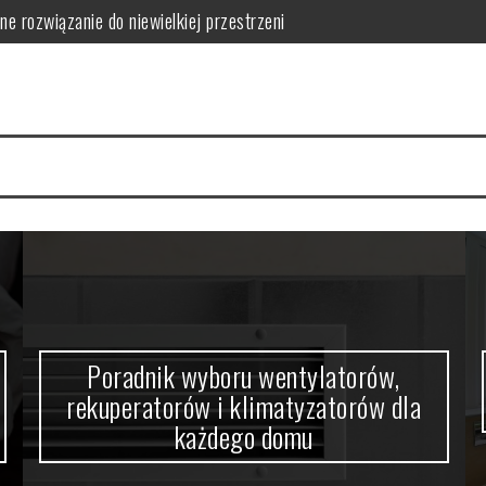
orów i klimatyzatorów dla każdego domu
w domowym zaciszu
a się nowoczesne wnętrza
 funkcjonalność i estetykę?
 kabiny prysznicowej?
ne rozwiązanie do niewielkiej przestrzeni
Poradnik wyboru wentylatorów,
rekuperatorów i klimatyzatorów dla
każdego domu