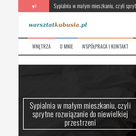
Przeskocz
Poradnik wyboru wentylatorów, rekuperat
do
treści
Skandynawska łazienka – oaza relaksu 
Stylowe i funkcjonalne, czyli jak urządz
Jak wybrać meble łazienkowe, które łączą
WNĘTRZA
O MNIE
WSPÓŁPRACA I KONTAKT
Na co zwrócić uwagę przy wyborze nowej
Sypialnia w małym mieszkaniu, czyli spryt
ze
Sypialnia w małym mieszkaniu, czyli
sprytne rozwiązanie do niewielkiej
przestrzeni