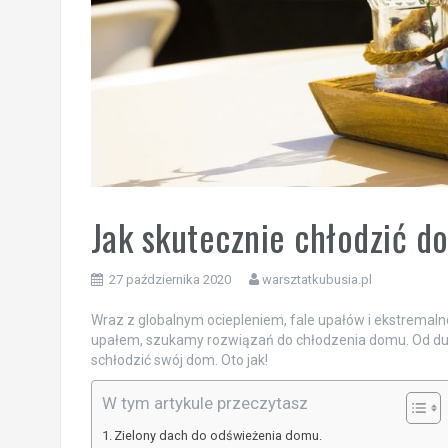
Jak skutecznie chłodzić 
27 października 2020
warsztatkubusia.pl
Wraz z globalnym ociepleniem, fale upałów i ekstremalne 
upałem, szukamy rozwiązań do chłodzenia domu. Od duży
schłodzić swój dom. Oto jak!
W tym artykule przeczytasz
Zielony dach do odświeżenia domu.