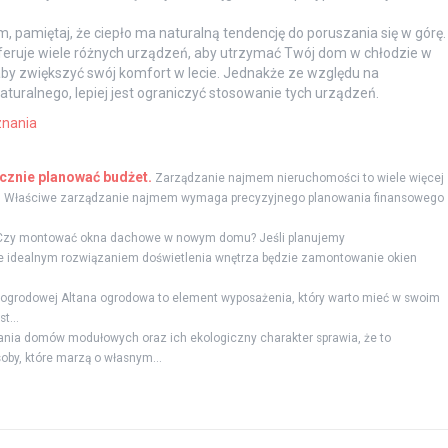
m, pamiętaj, że ciepło ma naturalną tendencję do poruszania się w górę.
feruje wiele różnych urządzeń, aby utrzymać Twój dom w chłodzie w
aby zwiększyć swój komfort w lecie. Jednakże ze względu na
turalnego, lepiej jest ograniczyć stosowanie tych urządzeń.
nania
znie planować budżet.
Zarządzanie najmem nieruchomości to wiele więcej
raw. Właściwe zarządzanie najmem wymaga precyzyjnego planowania finansowego
Czy montować okna dachowe w nowym domu? Jeśli planujemy
 idealnym rozwiązaniem doświetlenia wnętrza będzie zamontowanie okien
y ogrodowej Altana ogrodowa to element wyposażenia, który warto mieć w swoim
t...
nia domów modułowych oraz ich ekologiczny charakter sprawia, że to
oby, które marzą o własnym...