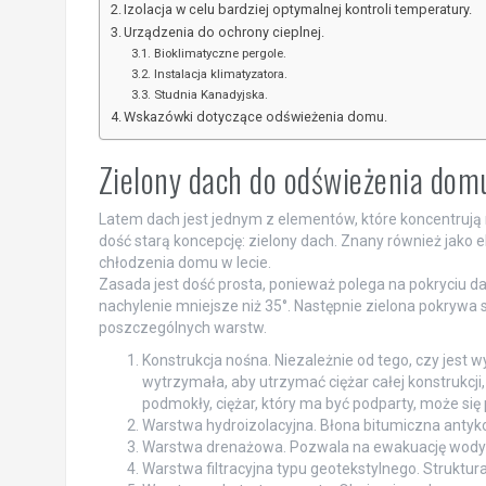
Izolacja w celu bardziej optymalnej kontroli temperatury.
Urządzenia do ochrony cieplnej.
Bioklimatyczne pergole.
Instalacja klimatyzatora.
Studnia Kanadyjska.
Wskazówki dotyczące odświeżenia domu.
Zielony dach do odświeżenia dom
Latem dach jest jednym z elementów, które koncentrują n
dość starą koncepcję: zielony dach. Znany również jako e
chłodzenia domu w lecie.
Zasada jest dość prosta, ponieważ polega na pokryciu da
nachylenie mniejsze niż 35°. Następnie zielona pokrywa s
poszczególnych warstw.
Konstrukcja nośna. Niezależnie od tego, czy jest 
wytrzymała, aby utrzymać ciężar całej konstrukcji
podmokły, ciężar, który ma być podparty, może się 
Warstwa hydroizolacyjna. Błona bitumiczna antykor
Warstwa drenażowa. Pozwala na ewakuację wody
Warstwa filtracyjna typu geotekstylnego. Struktu