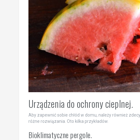
Urządzenia do ochrony cieplnej.
Aby zapewnić sobie chłód w domu, należy również zdecyd
różne rozwiązania. Oto kilka przykładów.
Bioklimatyczne pergole.