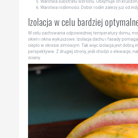
Warstwa substratu wzrostu. Obejmuje on kruszoną
Warstwa roślinności. Dobór roślin zależy już od ind
Izolacja w celu bardziej optymaln
W celu zachowania odpowiedniej temperatury domu, możl
okien i okna wykuszowe. Izolacja dachu i fasady pomaga
ciepło w okresie zimowym. Tak więc izolacja jest dobrą 
perspektywie. Z drugiej strony, jeśli chodzi o elewacje, 
ściany.