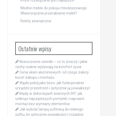
Które rozwiązanie jest najlepsze?
Modne meble do pokoju młodzieżowego.
Własnoręczne przerabianie mebli?
Rolety zewnętrzne
Ostatnie wpisy
Nowoczesne osiedle – co to znaczy i jakie
cechy realnie wpływają na komfort życia
Cena okien aluminiowych: od czego zależy
koszt zakupu i montażu
Wąski pokój jako biuro: jak funkcjonalnie
urządzić przestrzeń i optycznie ją powiększyć
Błędy w dekoracjach ściennych DIY: jak
uniknąć najczęstszych pomyłek i naprawić
montaż bez wymiany elementów
Jak wybrać lampę sufitową do niskiego
sufitu, by optycznie powiększyć i rozjaśnić