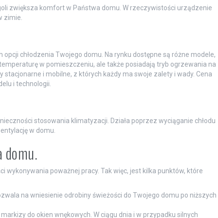
ergoli zwiększa komfort w Państwa domu. W rzeczywistości urządzenie
w zimie.
ych opcji chłodzenia Twojego domu. Na rynku dostępne są różne modele,
ą temperaturę w pomieszczeniu, ale także posiadają tryb ogrzewania na
ry stacjonarne i mobilne, z których każdy ma swoje zalety i wady. Cena
lu i technologii.
ieczności stosowania klimatyzacji. Działa poprzez wyciąganie chłodu
wentylację w domu.
a domu.
 wykonywania poważnej pracy. Tak więc, jest kilka punktów, które
pozwala na wniesienie odrobiny świeżości do Twojego domu po niższych
ub markizy do okien wnękowych. W ciągu dnia i w przypadku silnych