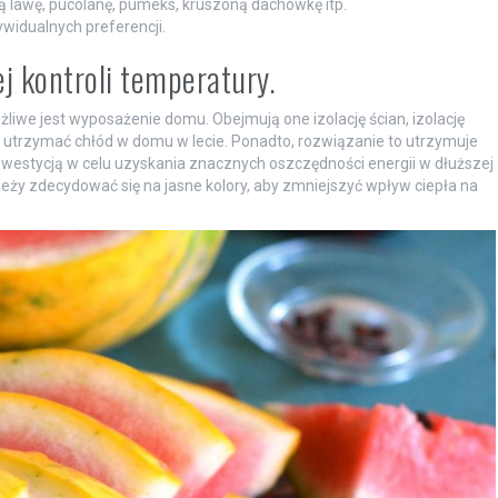
 lawę, pucolanę, pumeks, kruszoną dachówkę itp.
ywidualnych preferencji.
ej kontroli temperatury.
iwe jest wyposażenie domu. Obejmują one izolację ścian, izolację
 utrzymać chłód w domu w lecie. Ponadto, rozwiązanie to utrzymuje
inwestycją w celu uzyskania znacznych oszczędności energii w dłuższej
należy zdecydować się na jasne kolory, aby zmniejszyć wpływ ciepła na