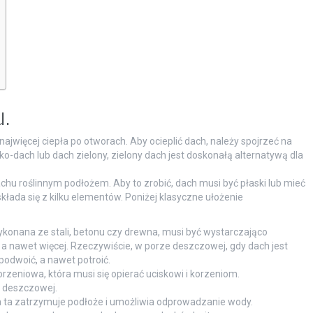
u.
ajwięcej ciepła po otworach. Aby ocieplić dach, należy spojrzeć na
ko-dach lub dach zielony, zielony dach jest doskonałą alternatywą dla
chu roślinnym podłożem. Aby to zrobić, dach musi być płaski lub mieć
kłada się z kilku elementów. Poniżej klasyczne ułożenie
wykonana ze stali, betonu czy drewna, musi być wystarczająco
, a nawet więcej. Rzeczywiście, w porze deszczowej, gdy dach jest
podwoić, a nawet potroić.
zeniowa, która musi się opierać uciskowi i korzeniom.
 deszczowej.
ra ta zatrzymuje podłoże i umożliwia odprowadzanie wody.