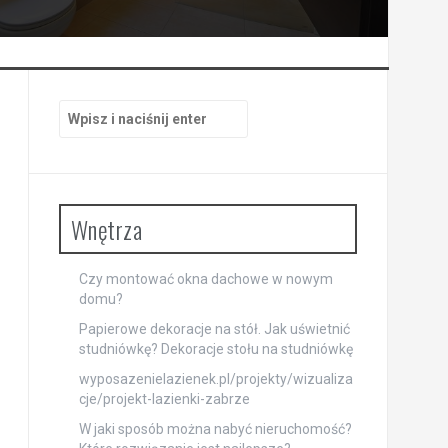
Szukaj:
Wnętrza
Czy montować okna dachowe w nowym
domu?
Papierowe dekoracje na stół. Jak uświetnić
studniówkę? Dekoracje stołu na studniówkę
wyposazenielazienek.pl/projekty/wizualiza
cje/projekt-lazienki-zabrze
W jaki sposób można nabyć nieruchomość?