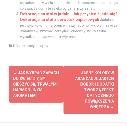
są budowane w wielu krajach świata. Nowoczesna technologia
sprawia, że domy te są ekologiczne, przyjazne...
Dekoracje na stół w jadalni. Jak przystroić jadalnię?
Dekoracje na stół z serwetek papierowych
Jadalnie
jest wyjątkowym miejscem w naszym domu, w którym zawsze
staramy się utrzymać porządek i cudowny styl. W takim
wypadku zdecydowanie przyjemniej...
DIY dekoracyjne upcy
Zobacz
←
JAK WYBRAĆ ZAPACH
JASNE KOLORY W
wpisy
DO ŚWIEC DIY, BY
ARANŻACJI: JAK ICH
CIESZYĆ SIĘ TRWAŁYM I
DOBÓR I DODATKI
HARMONIJNYM
TWORZĄ EFEKT
AROMATEM
OPTYCZNEGO
POWIĘKSZENIA
WNĘTRZA
→