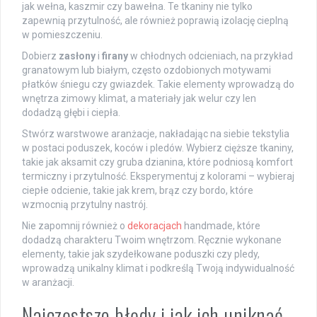
jak wełna, kaszmir czy bawełna. Te tkaniny nie tylko
zapewnią przytulność, ale również poprawią izolację cieplną
w pomieszczeniu.
Dobierz
zasłony
i
firany
w chłodnych odcieniach, na przykład
granatowym lub białym, często ozdobionych motywami
płatków śniegu czy gwiazdek. Takie elementy wprowadzą do
wnętrza zimowy klimat, a materiały jak welur czy len
dodadzą głębi i ciepła.
Stwórz warstwowe aranżacje, nakładając na siebie tekstylia
w postaci poduszek, koców i pledów. Wybierz cięższe tkaniny,
takie jak aksamit czy gruba dzianina, które podniosą komfort
termiczny i przytulność. Eksperymentuj z kolorami – wybieraj
ciepłe odcienie, takie jak krem, brąz czy bordo, które
wzmocnią przytulny nastrój.
Nie zapomnij również o
dekoracjach
handmade, które
dodadzą charakteru Twoim wnętrzom. Ręcznie wykonane
elementy, takie jak szydełkowane poduszki czy pledy,
wprowadzą unikalny klimat i podkreślą Twoją indywidualność
w aranżacji.
Najczęstsze błędy i jak ich uniknąć