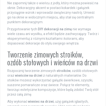
Nie zapomnij także o wieńcu z jodły, który można powiesić na
oknie. Dekoracyjny akcent w postaci kokardek i gałązek
przyciągnie wzrok i wprowadzi świąteczny nastrój. Umieść
go na oknie w widocznym miejscu, aby stał się centralnym
punktem dekoracyjnym.
Przygotowanie tych
DIY dekoracji na zimę
nie wymaga
wiele czasu ani wysiłku, a efekt będzie zachwycający. Twórz i
eksperymentuj z różnymi kształtami i kolorami, aby
dopasować dekoracje do stylu swojego wnętrza.
Tworzenie zimowych stroików,
ozdób stołowych i wieńców na drzwi
Rozpocznij tworzenie zimowych
stroików
, ozdób stołowych
oraz
wieńców na drzwi
z naturalnych materiałów. Do
stoików możesz wykorzystać gałązki świerkowe, szyszki,
suszone pomarańcze oraz świece. Połącz te elementy,
tworząc estetyczne kompozycje, które będą zdobić Twój stół
przez całą zimę.
Aby wykonać
wieniec na drzwi
, użyj gałązek iglastych,