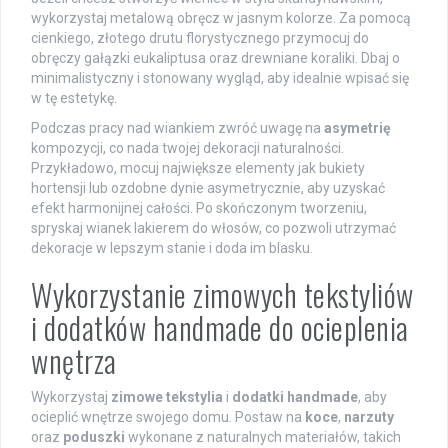
wykorzystaj metalową obręcz w jasnym kolorze. Za pomocą
cienkiego, złotego drutu florystycznego przymocuj do
obręczy gałązki eukaliptusa oraz drewniane koraliki. Dbaj o
minimalistyczny i stonowany wygląd, aby idealnie wpisać się
w tę estetykę.
Podczas pracy nad wiankiem zwróć uwagę na
asymetrię
kompozycji, co nada twojej dekoracji naturalności.
Przykładowo, mocuj największe elementy jak bukiety
hortensji lub ozdobne dynie asymetrycznie, aby uzyskać
efekt harmonijnej całości. Po skończonym tworzeniu,
spryskaj wianek lakierem do włosów, co pozwoli utrzymać
dekoracje w lepszym stanie i doda im blasku.
Wykorzystanie zimowych tekstyliów
i dodatków handmade do ocieplenia
wnętrza
Wykorzystaj
zimowe tekstylia
i
dodatki handmade
, aby
ocieplić wnętrze swojego domu. Postaw na
koce
,
narzuty
oraz
poduszki
wykonane z naturalnych materiałów, takich