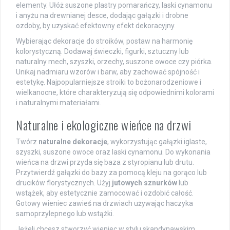
elementy. Ułóż suszone plastry pomarańczy, laski cynamonu
i anyżu na drewnianej desce, dodając gałązki i drobne
ozdoby, by uzyskać efektowny efekt dekoracyjny.
Wybierając dekoracje do stroików, postaw na harmonię
kolorystyczną. Dodawaj świeczki, figurki, sztuczny lub
naturalny mech, szyszki, orzechy, suszone owoce czy piórka.
Unikaj nadmiaru wzorów i barw, aby zachować spójność i
estetykę. Najpopularniejsze stroiki to bożonarodzeniowe i
wielkanocne, które charakteryzują się odpowiednimi kolorami
i naturalnymi materiałami.
Naturalne i ekologiczne wieńce na drzwi
Twórz
naturalne dekoracje
, wykorzystując gałązki iglaste,
szyszki, suszone owoce oraz laski cynamonu. Do wykonania
wieńca na drzwi przyda się baza z styropianu lub drutu.
Przytwierdź gałązki do bazy za pomocą kleju na gorąco lub
drucików florystycznych. Użyj
jutowych sznurków
lub
wstążek, aby estetycznie zamocować i ozdobić całość.
Gotowy wieniec zawieś na drzwiach używając haczyka
samoprzylepnego lub wstążki.
Jeżeli chcesz stworzyć wieniec w stylu skandynawskim,