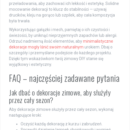
przeładowania, aby zachować ich lekkość i estetykę. Solidne
mocowanie dekoracji to klucz do stabilności — używaj
drucików, kleju na gorąco lub szpilek, aby cała kompozycja
była trwała.
Wykorzystując gałązki i mech, pamiętaj o ich czystości i
świeżości, by uniknąć nieprzyjemnych zapachów lub alergii.
Odrzuć nadmierną ilość elementów, aby
minimalistyczne
dekoracje mogły lśnić swoim naturalnym
urokiem. Dbaj o
szczegóły i przemyślane podejście do każdego projektu.
Dzięki tym wskazówkom twój zimowy DIY stanie się
wyjątkowy i estetyczny.
FAQ – najczęściej zadawane pytania
Jak dbać o dekoracje zimowe, aby służyły
przez cały sezon?
Aby dekoracje zimowe służyły przez cały sezon, wykonaj
następujące kroki:
Oczyść każdą dekorację z kurzu i zabrudzeń.
Sprawdź działanie lampek choinkowych i wymień