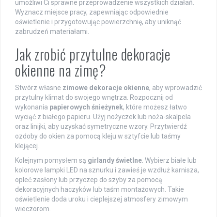
umożliwi Ci sprawne przeprowadzenie wszystkich działań.
Wyznacz miejsce pracy, zapewniając odpowiednie
oświetlenie i przygotowując powierzchnię, aby uniknąć
zabrudzeń materiałami.
Jak zrobić przytulne dekoracje
okienne na zimę?
Stwórz własne
zimowe dekoracje okienne
, aby wprowadzić
przytulny klimat do swojego wnętrza. Rozpocznij od
wykonania
papierowych śnieżynek
, które możesz łatwo
wyciąć z białego papieru. Użyj nożyczek lub noża-skalpela
oraz linijki, aby uzyskać symetryczne wzory. Przytwierdź
ozdoby do okien za pomocą kleju w sztyfcie lub taśmy
klejącej.
Kolejnym pomysłem są
girlandy świetlne
. Wybierz białe lub
kolorowe lampki LED na sznurku i zawieś je wzdłuż karnisza,
opleć zasłony lub przyczep do szyby za pomocą
dekoracyjnych haczyków lub taśm montażowych. Takie
oświetlenie doda uroku i cieplejszej atmosfery zimowym
wieczorom.