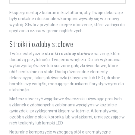
Eksperymentuj z kolorami i kształtami, aby Twoje dekoracje
były unikalne i doskonale wkomponowywały się w zimowy
wystrój. Stwórz przytulne i ciepłe otoczenie, które zachęci do
spędzania czasu w gronie najbliższych.
Stroiki i ozdoby stołowe
Twórz estetyczne
stroiki
i
ozdoby stołowe
na zimę, które
dodadzą przytulności Twojemu wnętrzu. Do ich wykonania
wykorzystaj świeże lub suszone gałązki świerkowe, które
ułóż centralnie na stole. Dodaj różnorodne elementy
dekoracyjne, takie jak świeczki (klasyczne lub LED), drobne
bombki czy wstążki, mocując je drucikami florystycznymi dla
stabilności.
Możesz stworzyć wyjątkowe świeczniki, używając prostych
szklanek ozdobionych szablonami wyciętymi w kształcie
gwiazdek i przyklejonymi klejem w taśmie. Alternatywnie,
ozdób szklane słoiki koronką lub wstążkami, umieszczając w
nich tealighty lub lampki LED.
Naturalne kompozycje wzbogacą stół o aromatyczne