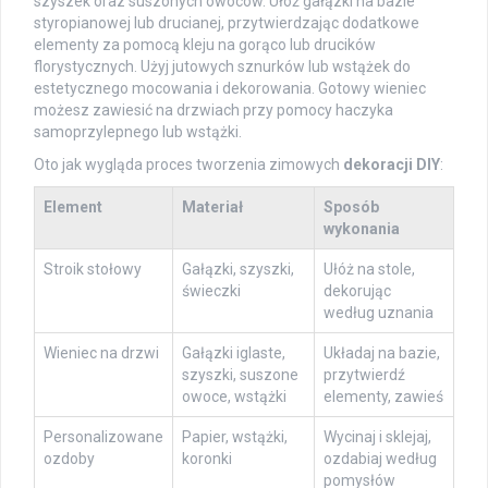
szyszek oraz suszonych owoców. Ułóż gałązki na bazie
styropianowej lub drucianej, przytwierdzając dodatkowe
elementy za pomocą kleju na gorąco lub drucików
florystycznych. Użyj jutowych sznurków lub wstążek do
estetycznego mocowania i dekorowania. Gotowy wieniec
możesz zawiesić na drzwiach przy pomocy haczyka
samoprzylepnego lub wstążki.
Oto jak wygląda proces tworzenia zimowych
dekoracji DIY
:
Element
Materiał
Sposób
wykonania
Stroik stołowy
Gałązki, szyszki,
Ułóż na stole,
świeczki
dekorując
według uznania
Wieniec na drzwi
Gałązki iglaste,
Układaj na bazie,
szyszki, suszone
przytwierdź
owoce, wstążki
elementy, zawieś
Personalizowane
Papier, wstążki,
Wycinaj i sklejaj,
ozdoby
koronki
ozdabiaj według
pomysłów