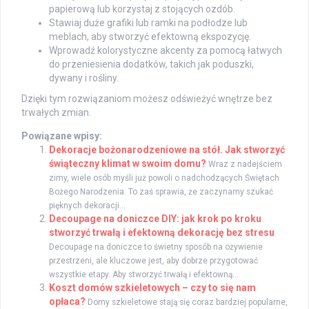
papierową lub korzystaj z stojących ozdób.
Stawiaj duże grafiki lub ramki na podłodze lub
meblach, aby stworzyć efektowną ekspozycję.
Wprowadź kolorystyczne akcenty za pomocą łatwych
do przeniesienia dodatków, takich jak poduszki,
dywany i rośliny.
Dzięki tym rozwiązaniom możesz odświeżyć wnętrze bez
trwałych zmian.
Powiązane wpisy:
Dekoracje bożonarodzeniowe na stół. Jak stworzyć
świąteczny klimat w swoim domu?
Wraz z nadejściem
zimy, wiele osób myśli już powoli o nadchodzących Świętach
Bożego Narodzenia. To zaś sprawia, że zaczynamy szukać
pięknych dekoracji...
Decoupage na doniczce DIY: jak krok po kroku
stworzyć trwałą i efektowną dekorację bez stresu
Decoupage na doniczce to świetny sposób na ożywienie
przestrzeni, ale kluczowe jest, aby dobrze przygotować
wszystkie etapy. Aby stworzyć trwałą i efektowną...
Koszt domów szkieletowych – czy to się nam
opłaca?
Domy szkieletowe stają się coraz bardziej popularne,