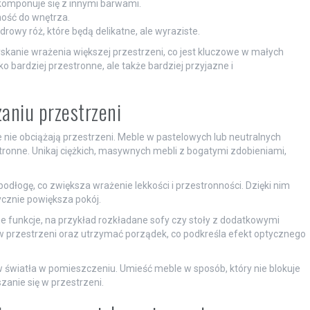
 komponuje się z innymi barwami.
ność do wnętrza.
rowy róż, które będą delikatne, ale wyraziste.
kanie wrażenia większej przestrzeni, co jest kluczowe w małych
o bardziej przestronne, ale także bardziej przyjazne i
zaniu przestrzeni
nie nie obciążają przestrzeni. Meble w pastelowych lub neutralnych
stronne. Unikaj ciężkich, masywnych mebli z bogatymi zdobieniami,
podłogę, co zwiększa wrażenie lekkości i przestronności. Dzięki nim
ycznie powiększa pokój.
żne funkcje, na przykład rozkładane sofy czy stoły z dodatkowymi
w przestrzeni oraz utrzymać porządek, co podkreśla efekt optycznego
 światła w pomieszczeniu. Umieść meble w sposób, który nie blokuje
zanie się w przestrzeni.