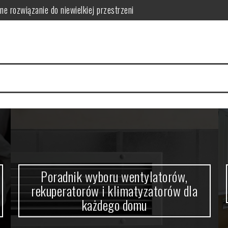
orów i klimatyzatorów dla każdego domu
w domowym zaciszu
a się nowoczesne wnętrza
 funkcjonalność i estetykę?
 kabiny prysznicowej?
ne rozwiązanie do niewielkiej przestrzeni
Poradnik wyboru wentylatorów,
rekuperatorów i klimatyzatorów dla
każdego domu