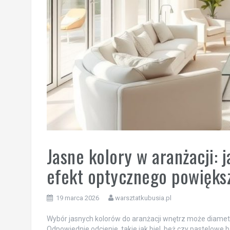
Jasne kolory w aranżacji: 
efekt optycznego powięks
19 marca 2026
warsztatkubusia.pl
Wybór jasnych kolorów do aranżacji wnętrz może diame
Odpowiednie odcienie, takie jak biel, beż czy pastelowe 