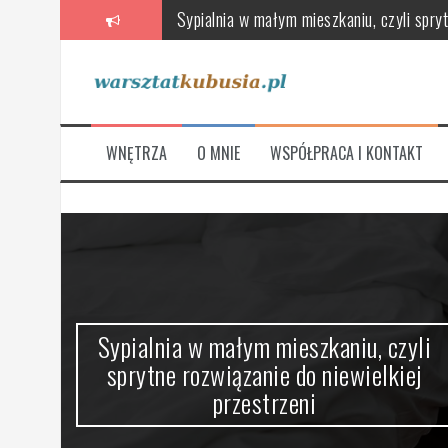
Przeskocz
Poradnik wyboru wentylatorów, rekuperat
do
treści
Skandynawska łazienka – oaza relaksu 
Stylowe i funkcjonalne, czyli jak urządz
Jak wybrać meble łazienkowe, które łączą
WNĘTRZA
O MNIE
WSPÓŁPRACA I KONTAKT
Na co zwrócić uwagę przy wyborze nowej
Sypialnia w małym mieszkaniu, czyli spryt
ze
Sypialnia w małym mieszkaniu, czyli
sprytne rozwiązanie do niewielkiej
przestrzeni