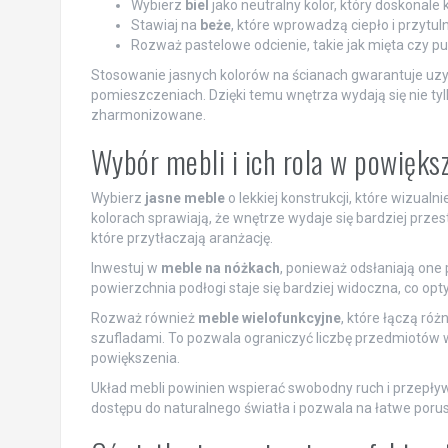
Wybierz
biel
jako neutralny kolor, który doskonale
Stawiaj na
beże
, które wprowadzą ciepło i przytul
Rozważ pastelowe odcienie, takie jak mięta czy pud
Stosowanie jasnych kolorów na ścianach gwarantuje uzys
pomieszczeniach. Dzięki temu wnętrza wydają się nie tylk
zharmonizowane.
Wybór mebli i ich rola w powięks
Wybierz
jasne meble
o lekkiej konstrukcji, które wizual
kolorach sprawiają, że wnętrze wydaje się bardziej prze
które przytłaczają aranżację.
Inwestuj w
meble na nóżkach
, ponieważ odsłaniają one 
powierzchnia podłogi staje się bardziej widoczna, co opt
Rozważ również
meble wielofunkcyjne
, które łączą ró
szufladami. To pozwala ograniczyć liczbę przedmiotów 
powiększenia.
Układ mebli powinien wspierać swobodny ruch i przepływ
dostępu do naturalnego światła i pozwala na łatwe porus