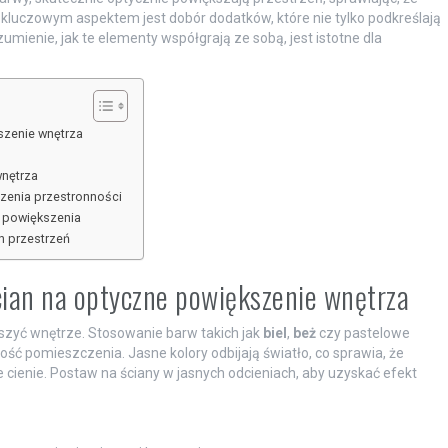
e, kluczowym aspektem jest dobór dodatków, które nie tylko podkreślają
zumienie, jak te elementy współgrają ze sobą, jest istotne dla
szenie wnętrza
wnętrza
szenia przestronności
tu powiększenia
h przestrzeń
ian na optyczne powiększenie wnętrza
szyć wnętrze. Stosowanie barw takich jak
biel
,
beż
czy pastelowe
ć pomieszczenia. Jasne kolory odbijają światło, co sprawia, że
ie cienie. Postaw na ściany w jasnych odcieniach, aby uzyskać efekt