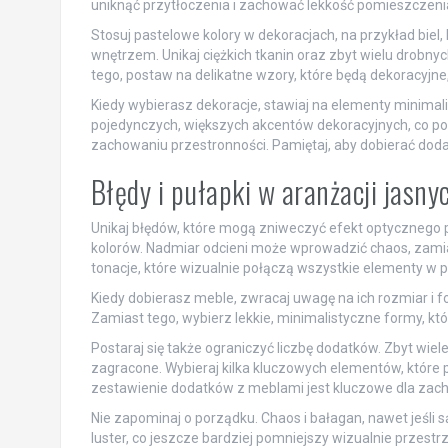
uniknąć przytłoczenia i zachować lekkość pomieszczeni
Stosuj pastelowe kolory w dekoracjach, na przykład biel,
wnętrzem. Unikaj ciężkich tkanin oraz zbyt wielu drobn
tego, postaw na delikatne wzory, które będą dekoracyjne,
Kiedy wybierasz dekoracje, stawiaj na elementy minimali
pojedynczych, większych akcentów dekoracyjnych, co p
zachowaniu przestronności. Pamiętaj, aby dobierać doda
Błędy i pułapki w aranżacji jasn
Unikaj błędów, które mogą zniweczyć efekt optycznego po
kolorów. Nadmiar odcieni może wprowadzić chaos, zamia
tonacje, które wizualnie połączą wszystkie elementy w 
Kiedy dobierasz meble, zwracaj uwagę na ich rozmiar i f
Zamiast tego, wybierz lekkie, minimalistyczne formy, kt
Postaraj się także ograniczyć liczbę dodatków. Zbyt wie
zagracone. Wybieraj kilka kluczowych elementów, które 
zestawienie dodatków z meblami jest kluczowe dla zach
Nie zapominaj o porządku. Chaos i bałagan, nawet jeśli
luster, co jeszcze bardziej pomniejszy wizualnie przest