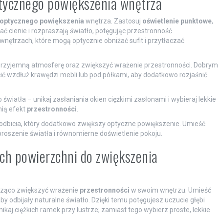
ptycznego powiększenia wnętrza
optycznego powiększenia
wnętrza. Zastosuj
oświetlenie punktowe
,
 cienie i rozpraszają światło, potęgując przestronność
nętrzach, które mogą optycznie obniżać sufit i przytłaczać
rzyjemną atmosferę oraz zwiększyć wrażenie przestronności. Dobrym
ć wzdłuż krawędzi mebli lub pod półkami, aby dodatkowo rozjaśnić
światła – unikaj zasłaniania okien ciężkimi zasłonami i wybieraj lekkie
nią efekt
przestronności
.
t odbicia, który dodatkowo zwiększy optyczne powiększenie. Umieść
roszenie światła i równomierne doświetlenie pokoju.
ych powierzchni do zwiększenia
cząco zwiększyć wrażenie
przestronności
w swoim wnętrzu. Umieść
y odbijały naturalne światło. Dzięki temu potęgujesz uczucie głębi
kaj ciężkich ramek przy lustrze; zamiast tego wybierz proste, lekkie