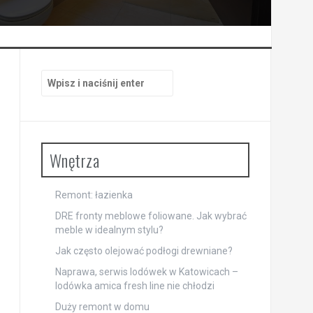
Szukaj:
Wnętrza
Remont: łazienka
DRE fronty meblowe foliowane. Jak wybrać
meble w idealnym stylu?
Jak często olejować podłogi drewniane?
Naprawa, serwis lodówek w Katowicach –
lodówka amica fresh line nie chłodzi
Duży remont w domu