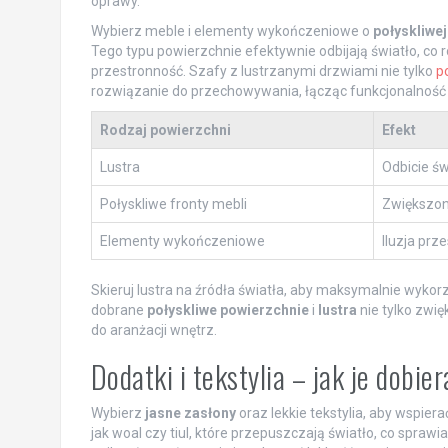
oprawy.
Wybierz meble i elementy wykończeniowe o
połyskliwej
Tego typu powierzchnie efektywnie odbijają światło, co
przestronność. Szafy z lustrzanymi drzwiami nie tylko
p
rozwiązanie do przechowywania, łącząc funkcjonalność 
Rodzaj powierzchni
Efekt
Lustra
Odbicie świ
Połyskliwe fronty mebli
Zwiększon
Elementy wykończeniowe
Iluzja prz
Skieruj lustra na źródła światła, aby maksymalnie wykorz
dobrane
połyskliwe powierzchnie
i
lustra
nie tylko zwi
do aranżacji wnętrz.
Dodatki i tekstylia – jak je dobi
Wybierz
jasne zasłony
oraz lekkie tekstylia, aby wspier
jak woal czy tiul, które przepuszczają światło, co sprawi