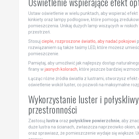
Oświetlenie wspierające efekt o
Ustaw oświetlenie w wielu punktach, aby wspierać efekt
kinkiety oraz lampy podłogowe, które pomogą zredukować
pomieszczenia. Unikaj dużych lamp wiszących w niskich w
przestrzeń.
Stosuj
ciepłe, rozproszone światło, aby nadać pokojowi
p
rozwiązaniem są także taśmy LED, które możesz umieści
pomieszczenie.
Pamiętaj, aby umożliwić jak najlepszy dostęp naturalnego 
firany w
jasnych kolorach
, które jeszcze bardziej wzmoc
Łącząc różne źródła światła z lustrami, stworzysz efek
oświetlenie wokół luster, co pozwoli na maksymalne rozp
Wykorzystanie luster i połyskliw
przestronności
Zastosuj
lustra
oraz
połyskliwe powierzchnie
, aby zna
duże lustra na ścianach, zwłaszcza naprzeciwko okien, ab
oraz sprawiasz, że pomieszczenie wydaje się większe. Uni