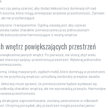
a.
 beż czy jasną szarość, aby dodać lekkości bez dominacji ich nad
ych wzorów, które mogą zmniejszać wrażenie przestronności. Zamiast
 ale nie przytłaczające.
styczne i transparentne. Ogólną zasadą jest, aby używać
ozwala nadać charakter pomieszczeniu przy jednoczesnym
tki kolorystycznie harmonizujące z resztą wnętrza.
ych wnętrz powiększających przestrzeń
większenia jasnych wnętrz. Po pierwsze, nie stosuj zbyt wielu
st stworzyć spójną i przestronną przestrzeń. Wybieraj jednorodne
pomieszczeniu.
ormę. Unikaj masywnych, ciężkich mebli, które dominują w przestrzeni.
óre nie przytłoczą wnętrza i umożliwią swobodny przepływ światła.
le dekoracji może sprawić, że pomieszczenie będzie wydawać się
podkreślą charakter wnętrza, ale nie wprowadzą przesytu. Harmonijne
owania przestronności.
 są atrakcyjnie zaprezentowane, zostaną uwiecznione w odbiciach
rzeń. Utrzymuj porządek, aby przestrzeń mogła pozostać jasna i