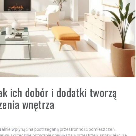
jak ich dobór i dodatki tworzą
zenia wnętrza
tralnie wpłynąć na postrzeganą przestronność pomieszczeń.
barwy, skutecznie optycznie powiększają przestrzeń, sprawiając, że