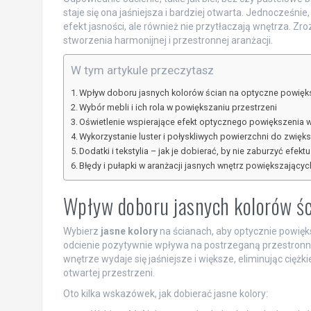
staje się ona jaśniejsza i bardziej otwarta. Jednocześni
efekt jasności, ale również nie przytłaczają wnętrza. Zro
stworzenia harmonijnej i przestronnej aranżacji.
W tym artykule przeczytasz
Wpływ doboru jasnych kolorów ścian na optyczne powięk
Wybór mebli i ich rola w powiększaniu przestrzeni
Oświetlenie wspierające efekt optycznego powiększenia 
Wykorzystanie luster i połyskliwych powierzchni do zwięk
Dodatki i tekstylia – jak je dobierać, by nie zaburzyć efek
Błędy i pułapki w aranżacji jasnych wnętrz powiększającyc
Wpływ doboru jasnych kolorów śc
Wybierz
jasne kolory
na ścianach, aby optycznie powięk
odcienie pozytywnie wpływa na postrzeganą przestronnoś
wnętrze wydaje się jaśniejsze i większe, eliminując ciężk
otwartej przestrzeni.
Oto kilka wskazówek, jak dobierać jasne kolory: