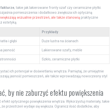
 fakturze
, takie jak lakierowane fronty szaf czy ceramiczne płytki.
 rozjaśnia pomieszczenia i dodatkowo zwiększa ich optyczną
owiększają wizualnie przestrzeń, ale także stanowią
praktyczne
z estetyką.
Przykłady
atła i głębi
Duże lustra na ścianach
a jasność
Lakierowane szafy, meble
estronności
Szkło, ceramiczne płytki
ystać ich potencjał w doświetlaniu wnętrza. Pamiętaj, że umiejętnie
ększają jasność pomieszczeń, ale także wprowadzają nowoczesny styl
erać, by nie zaburzyć efektu powiększenia
ać efekt optycznego powiększenia wnętrza. Wykorzystuj materiały, takie
a, że przestrzeń wydaje się większa. Ogranicz ilość dodatków, aby