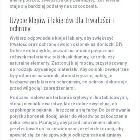
miarę potrzeb, zwłaszcza gdy zauważysz, że materiał
staje się bardziej podatny na uszkodzenia.
Użycie klejów i lakierów dla trwałości i
ochrony
Wybierz odpowiednie
kleje
i
lakiery
, aby zwiększyć
trwałość oraz ochronę swoich osłonek na doniczki DIY.
Dobrze dobrany klej pozwoli na mocne połączenie
różnych materiałów, takich jak tkaniny, koronki czy
naturalne elementy. Zastosuj klej mocny, przystosowany
do rodzaju używanego materiału. Aby osłonki zewnętrzne
były odporne na warunki atmosferyczne, pokryj je
bezbarwnym lakierem ochronnym, co ochroni dekoracje
przed wilgocią i zabrudzeniami.
Podczas malowania farbami akrylowymi lub tablicowymi,
stosuj cieniutkie warstwy, które dobrze wyschną, co
zapobiegnie pękaniu i łuszczeniu się farby. Do zachowania
połysku koronek dodaj lakier do włosów po zakończeniu
dekorowania. Pamiętaj, aby przed nałożeniem lakieru
przetestować go na niewidocznej części dekoracji, aby
upewnić się, że nie spowoduje odkształceń ani zmiany