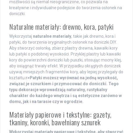
możliwości są niemal nieograniczone, co pozwala na
kreatywne i indywidualne podejście do tworzenia osłonek na
doniczki.
Naturalne materiały: drewno, kora, patyki
Wykorzystaj
naturalne materiały
, takie jak drewno, kora i
patyki, do tworzenia oryginalnych osłonek na doniczki DIY.
Aby stworzyć osłonkę, zbierz plastry drewna, kawałki kory
lub patyki o podobnej wysokości. Przyklej plastry lub kawałki
kory do powierzchni doniczki lub puszki, stosując mocny klej,
aby osiągnąć trwały efekt. W przypadku okrągłych doniczek
używaj mniejszych fragmentów kory, aby lepiej przylegały do
kształtu.
r>Patyki możesz wyrównać na jedną wysokość,
związać je sznurkiem i przymocować do doniczki. Tego
typu dekoracje wprowadzają
naturalny
, rustykalny
charakter do każdego wnętrza i są estetyczne zarówno w
domu, jak i na tarasie czy w ogrodzie.
Materiały papierowe i tekstylne: gazety,
tkaniny, koronki, bawełniany sznurek
Wykorzystaj
materiały papierowe
i
tekstylne
, aby stworzyć