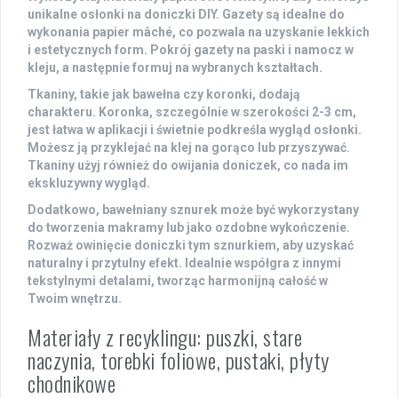
unikalne osłonki na doniczki DIY. Gazety są idealne do
wykonania
papier mâché
, co pozwala na uzyskanie lekkich
i estetycznych form. Pokrój gazety na paski i namocz w
kleju, a następnie formuj na wybranych kształtach.
Tkaniny, takie jak bawełna czy koronki, dodają
charakteru. Koronka, szczególnie w szerokości 2-3 cm,
jest łatwa w aplikacji i świetnie podkreśla wygląd osłonki.
Możesz ją przyklejać na klej na gorąco lub przyszywać.
Tkaniny użyj również do owijania doniczek, co nada im
ekskluzywny wygląd.
Dodatkowo, bawełniany sznurek może być wykorzystany
do tworzenia makramy lub jako ozdobne wykończenie.
Rozważ owinięcie doniczki tym sznurkiem, aby uzyskać
naturalny i przytulny efekt. Idealnie współgra z innymi
tekstylnymi detalami, tworząc harmonijną całość w
Twoim wnętrzu.
Materiały z recyklingu: puszki, stare
naczynia, torebki foliowe, pustaki, płyty
chodnikowe