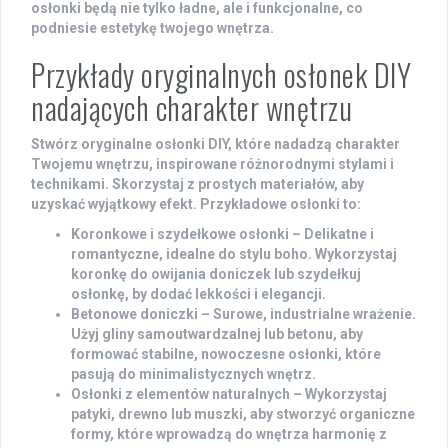
osłonki będą nie tylko ładne, ale i funkcjonalne, co
podniesie estetykę twojego wnętrza.
Przykłady oryginalnych osłonek DIY
nadających charakter wnętrzu
Stwórz
oryginalne osłonki DIY
, które nadadzą charakter
Twojemu wnętrzu, inspirowane różnorodnymi stylami i
technikami. Skorzystaj z prostych materiałów, aby
uzyskać wyjątkowy efekt. Przykładowe osłonki to:
Koronkowe i szydełkowe osłonki
– Delikatne i
romantyczne, idealne do stylu boho. Wykorzystaj
koronkę do owijania doniczek lub szydełkuj
osłonkę, by dodać lekkości i elegancji.
Betonowe doniczki
– Surowe, industrialne wrażenie.
Użyj gliny samoutwardzalnej lub betonu, aby
formować stabilne, nowoczesne osłonki, które
pasują do minimalistycznych wnętrz.
Osłonki z elementów naturalnych
– Wykorzystaj
patyki, drewno lub muszki, aby stworzyć organiczne
formy, które wprowadzą do wnętrza harmonię z