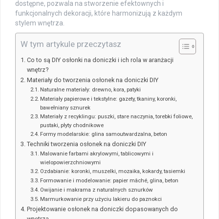
dostępne, pozwala na stworzenie efektownych i
funkcjonalnych dekoracji, które harmonizują z każdym
stylem wnętrza.
W tym artykule przeczytasz
Co to są DIY osłonki na doniczki i ich rola w aranżacji
wnętrz?
Materiały do tworzenia osłonek na doniczki DIY
Naturalne materiały: drewno, kora, patyki
Materiały papierowe i tekstylne: gazety, tkaniny, koronki,
bawełniany sznurek
Materiały z recyklingu: puszki, stare naczynia, torebki foliowe,
pustaki, płyty chodnikowe
Formy modelarskie: glina samoutwardzalna, beton
Techniki tworzenia osłonek na doniczki DIY
Malowanie farbami akrylowymi, tablicowymi i
wielopowierzchniowymi
Ozdabianie: koronki, muszelki, mozaika, kokardy, tasiemki
Formowanie i modelowanie: papier mâché, glina, beton
Owijanie i makrama z naturalnych sznurków
Marmurkowanie przy użyciu lakieru do paznokci
Projektowanie osłonek na doniczki dopasowanych do
wnętrza