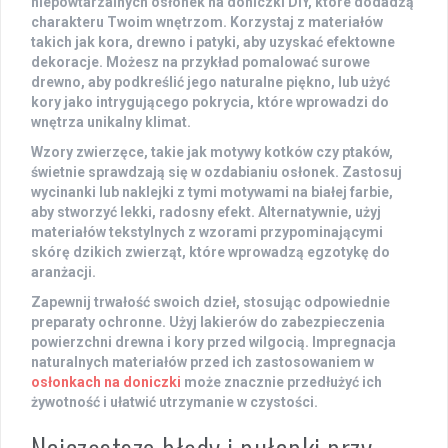
niepowtarzalnych osłonek na doniczki DIY, które dodadzą
charakteru Twoim wnętrzom. Korzystaj z materiałów
takich jak kora, drewno i patyki, aby uzyskać efektowne
dekoracje. Możesz na przykład pomalować surowe
drewno, aby podkreślić jego naturalne piękno, lub użyć
kory jako intrygującego pokrycia, które wprowadzi do
wnętrza unikalny klimat.
Wzory zwierzęce, takie jak motywy kotków czy ptaków,
świetnie sprawdzają się w ozdabianiu osłonek. Zastosuj
wycinanki lub naklejki z tymi motywami na białej farbie,
aby stworzyć lekki, radosny efekt. Alternatywnie, użyj
materiałów tekstylnych z wzorami przypominającymi
skórę dzikich zwierząt, które wprowadzą egzotykę do
aranżacji.
Zapewnij trwałość swoich dzieł, stosując odpowiednie
preparaty ochronne. Użyj lakierów do zabezpieczenia
powierzchni drewna i kory przed wilgocią. Impregnacja
naturalnych materiałów przed ich zastosowaniem w
osłonkach na doniczki
może znacznie przedłużyć ich
żywotność i ułatwić utrzymanie w czystości.