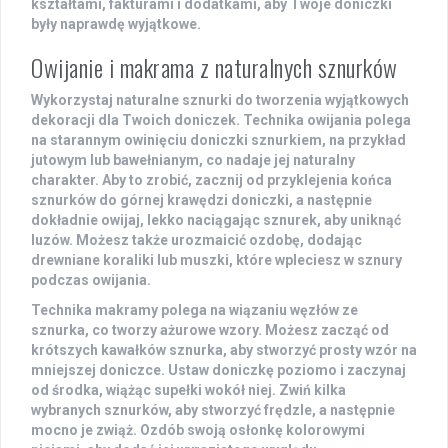
kształtami, fakturami i dodatkami, aby Twoje doniczki
były naprawdę wyjątkowe.
Owijanie i makrama z naturalnych sznurków
Wykorzystaj
naturalne sznurki
do tworzenia wyjątkowych
dekoracji dla Twoich doniczek. Technika
owijania
polega
na starannym owinięciu doniczki sznurkiem, na przykład
jutowym lub bawełnianym, co nadaje jej naturalny
charakter. Aby to zrobić, zacznij od przyklejenia końca
sznurków do górnej krawędzi doniczki, a następnie
dokładnie owijaj, lekko naciągając sznurek, aby uniknąć
luzów. Możesz także urozmaicić ozdobę, dodając
drewniane koraliki lub muszki, które wpleciesz w sznury
podczas owijania.
Technika
makramy
polega na wiązaniu węzłów ze
sznurka, co tworzy ażurowe wzory. Możesz zacząć od
krótszych kawałków sznurka, aby stworzyć prosty wzór na
mniejszej doniczce. Ustaw doniczkę poziomo i zaczynaj
od środka, wiążąc supełki wokół niej. Zwiń kilka
wybranych sznurków, aby stworzyć frędzle, a następnie
mocno je zwiąż. Ozdób swoją osłonkę kolorowymi