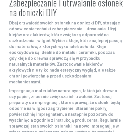
Zabezpieczanie i utrwalanie osłonek
na doniczki DIY
Dbaj o trwałość swoich osłonek na doniczki DIY, stosując
odpowiednie techniki
zabezpieczania
i
utrwalania
. Użyj
klejów
oraz
lakierów
, które zwiększą odporność na
uszkodzenia i wilgoć. Wybierz kleje, które najlepiej pasują
do materiałów, z których wykonałeś osłonki. Kleje
epoksydowe są idealne do metalu i ceramiki, podczas
gdy kleje do drewna sprawdzą się w przypadku
naturalnych materiałów. Zastosowanie lakierów
akrylowych nie tylko nada estetyczny wygląd, ale także
chroni powierzchnię przed uszkodzeniami
mechanicznymi.
Impregnacja materiałów naturalnych, takich jak drewno
czy papier, znacznie zwiększa ich trwałość. Zastosuj
preparaty do impregnacji, które sprawią, że osłonki będą
odporne na wilgoć i zagrzybienie. Starannie pokryj
powierzchnię impregnatem, a następnie pozostaw do
wyschnięcia zgodnie z instrukcją producenta. Regularnie
sprawdzaj stan swoich osłonek i na nowo impregnuj je w