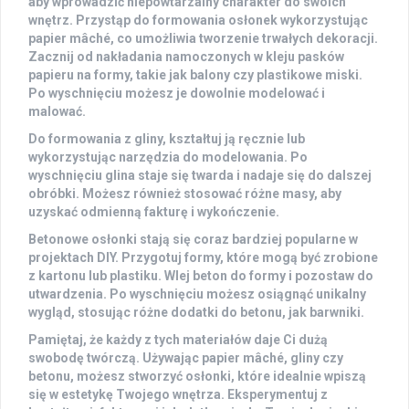
aby wprowadzić niepowtarzalny charakter do swoich
wnętrz. Przystąp do formowania osłonek wykorzystując
papier mâché
, co umożliwia tworzenie
trwałych dekoracji
.
Zacznij od nakładania namoczonych w kleju pasków
papieru na formy, takie jak balony czy plastikowe miski.
Po wyschnięciu możesz je dowolnie modelować i
malować.
Do formowania z gliny, kształtuj ją ręcznie lub
wykorzystując narzędzia do modelowania. Po
wyschnięciu glina staje się twarda i nadaje się do dalszej
obróbki. Możesz również stosować różne masy, aby
uzyskać odmienną fakturę i wykończenie.
Betonowe osłonki stają się coraz bardziej popularne w
projektach DIY. Przygotuj formy, które mogą być zrobione
z kartonu lub plastiku. Wlej beton do formy i pozostaw do
utwardzenia. Po wyschnięciu możesz osiągnąć unikalny
wygląd, stosując różne dodatki do betonu, jak barwniki.
Pamiętaj, że każdy z tych materiałów daje Ci dużą
swobodę twórczą. Używając
papier mâché
, gliny czy
betonu, możesz stworzyć osłonki, które idealnie wpiszą
się w estetykę Twojego wnętrza. Eksperymentuj z