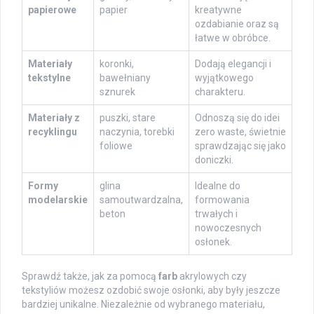
papierowe
papier
kreatywne
ozdabianie oraz są
łatwe w obróbce.
Materiały
koronki,
Dodają elegancji i
tekstylne
bawełniany
wyjątkowego
sznurek
charakteru.
Materiały z
puszki, stare
Odnoszą się do idei
recyklingu
naczynia, torebki
zero waste, świetnie
foliowe
sprawdzając się jako
doniczki.
Formy
glina
Idealne do
modelarskie
samoutwardzalna,
formowania
beton
trwałych i
nowoczesnych
osłonek.
Sprawdź także, jak za pomocą
farb
akrylowych czy
tekstyliów możesz ozdobić swoje osłonki, aby były jeszcze
bardziej unikalne. Niezależnie od wybranego materiału,