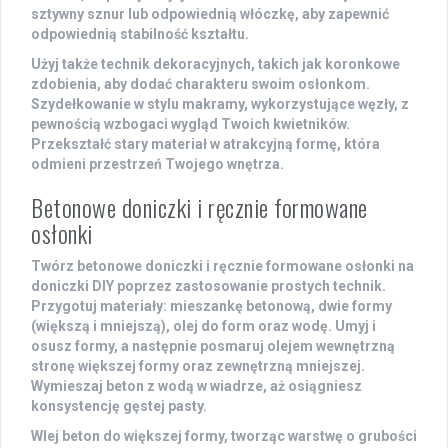
sztywny sznur lub odpowiednią włóczkę, aby zapewnić
odpowiednią stabilność kształtu.
Użyj także technik dekoracyjnych, takich jak koronkowe
zdobienia, aby dodać charakteru swoim osłonkom.
Szydełkowanie w stylu makramy, wykorzystujące węzły, z
pewnością wzbogaci wygląd Twoich kwietników.
Przekształć stary materiał w atrakcyjną formę, która
odmieni przestrzeń Twojego wnętrza.
Betonowe doniczki i ręcznie formowane
osłonki
Twórz
betonowe doniczki
i ręcznie formowane
osłonki na
doniczki DIY
poprzez zastosowanie prostych technik.
Przygotuj materiały: mieszankę betonową, dwie formy
(większą i mniejszą), olej do form oraz wodę. Umyj i
osusz formy, a następnie posmaruj olejem wewnętrzną
stronę większej formy oraz zewnętrzną mniejszej.
Wymieszaj beton z wodą w wiadrze, aż osiągniesz
konsystencję gęstej pasty.
Wlej beton do większej formy, tworząc warstwę o grubości