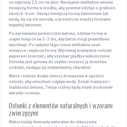
co najmniej 2,5 cm na dnie. Następnie delikatnie umieść
mniejszą formę w środku, aby powstał odstęp o grubości
około 5–6 cm. Obciąż mniejszą formę kamieniem lub
wodą, by się nie uniosła, a przestrzeń między formami
wypełnij betonem.
Po wyrównaniu powierzchni betonu, odstaw formę w
ciepłe miejsce na 2–3 dni, aby beton mógł prawidłowo
wyschnąć. Po upływie tego czasu delikatnie usuń
mniejsze i większe formy. Wyrównaj krawędzie osłonki
papierem ściernym, aby uzyskać gładkie wykończenie.
Osłonka
jest gotowa do użytku i możesz ją dowolnie
ozdobić, nadając jej indywidualny charakter.
Warto również dodać otwory drenażowe w spodzie
osłonki, aby umożliwić odpływ wody. Dzięki trwałości i
stabilności betonu, Twoje rośliny będą miały doskonałe
warunki rozwoju.
Osłonki z elementów naturalnych i wzorami
zwierzęcymi
Wykorzystaj
elementy naturalne
do stworzenia