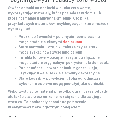
Stwórz osłonki na doniczki w duchu
zero waste
,
wykorzystując materiały, które posiadasz w domu lub
które normalnie trafiłyby na śmietnik. Oto kilka
przykładowych materiałów
recyklingowych
, które możesz
wykorzystać:
Puszki po żywności
– po umyciu i pomalowaniu
mogą stać się ciekawymi
doniczkami
.
Stare naczynia
– czajniki, talerze czy salaterki
mogą zyskać nowe życie jako osłonki.
Torebki foliowe
– pocięte i zszyte lub złączone,
mogą stać się oryginalnym pokryciem dla doniczek.
Papier mâché
– stwórz osłonki z gazet i kleju,
uzyskując trwałe i lekkie elementy dekoracyjne.
Stare koszyki
– po wyłożeniu folią ogrodniczą i
wykonaniu odpływu mogą posłużyć jako doniczki.
Wykorzystując te materiały, nie tylko ograniczysz odpady,
ale także stworzysz unikalne rozwiązania dla swojego
wnętrza. To doskonały sposób na połączenie
kreatywności z ekologicznym podejściem.