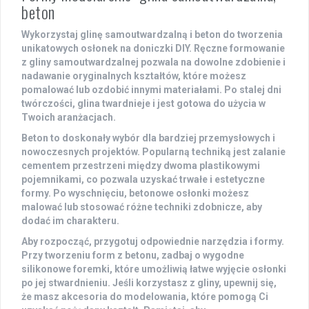
beton
Wykorzystaj
glinę samoutwardzalną
i
beton
do tworzenia
unikatowych osłonek na doniczki DIY. Ręczne formowanie
z gliny samoutwardzalnej pozwala na dowolne zdobienie i
nadawanie oryginalnych kształtów, które możesz
pomalować lub ozdobić innymi materiałami. Po stalej dni
twórczości, glina twardnieje i jest gotowa do użycia w
Twoich aranżacjach.
Beton to doskonały wybór dla bardziej przemysłowych i
nowoczesnych projektów. Popularną techniką jest zalanie
cementem przestrzeni między dwoma plastikowymi
pojemnikami, co pozwala uzyskać trwałe i estetyczne
formy. Po wyschnięciu, betonowe osłonki możesz
malować lub stosować różne techniki zdobnicze, aby
dodać im charakteru.
Aby rozpocząć, przygotuj odpowiednie narzędzia i formy.
Przy tworzeniu form z betonu, zadbaj o wygodne
silikonowe foremki, które umożliwią łatwe wyjęcie osłonki
po jej stwardnieniu. Jeśli korzystasz z gliny, upewnij się,
że masz akcesoria do modelowania, które pomogą Ci