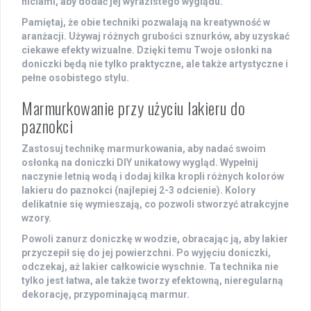
niciami, aby dodać jej wyrazistego wyglądu.
Pamiętaj, że obie techniki pozwalają na kreatywność w
aranżacji. Używaj różnych grubości sznurków, aby uzyskać
ciekawe efekty wizualne. Dzięki temu Twoje osłonki na
doniczki będą nie tylko praktyczne, ale także artystyczne i
pełne osobistego stylu.
Marmurkowanie przy użyciu lakieru do
paznokci
Zastosuj technikę
marmurkowania
, aby nadać swoim
osłonką na doniczki DIY
unikatowy wygląd. Wypełnij
naczynie letnią wodą i dodaj kilka kropli różnych kolorów
lakieru do paznokci
(najlepiej 2-3 odcienie). Kolory
delikatnie się wymieszają, co pozwoli stworzyć atrakcyjne
wzory.
Powoli zanurz doniczkę w wodzie, obracając ją, aby lakier
przyczepił się do jej powierzchni. Po wyjęciu doniczki,
odczekaj, aż lakier całkowicie wyschnie. Ta technika nie
tylko jest łatwa, ale także tworzy efektowną, nieregularną
dekorację, przypominającą marmur.