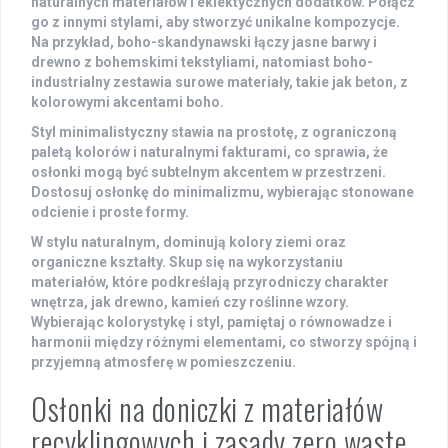
naturalnych materiałów i eklektycznych dodatków. Połącz
go z innymi stylami, aby stworzyć unikalne kompozycje.
Na przykład,
boho-skandynawski
łączy jasne barwy i
drewno z bohemskimi tekstyliami, natomiast
boho-
industrialny
zestawia surowe materiały, takie jak beton, z
kolorowymi akcentami boho.
Styl
minimalistyczny
stawia na prostotę, z ograniczoną
paletą kolorów i naturalnymi fakturami, co sprawia, że
osłonki mogą być subtelnym akcentem w przestrzeni.
Dostosuj osłonkę do minimalizmu, wybierając stonowane
odcienie i proste formy.
W stylu
naturalnym
, dominują kolory ziemi oraz
organiczne kształty. Skup się na wykorzystaniu
materiałów, które podkreślają przyrodniczy charakter
wnętrza, jak drewno, kamień czy roślinne wzory.
Wybierając kolorystykę i styl, pamiętaj o równowadze i
harmonii między różnymi elementami, co stworzy spójną i
przyjemną atmosferę w pomieszczeniu.
Osłonki na doniczki z materiałów
recyklingowych i zasady zero waste