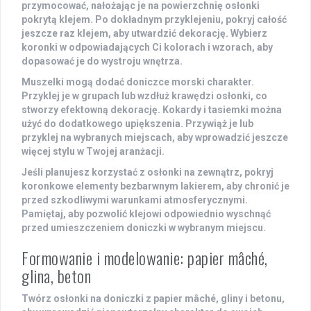
przymocować, nałożając je na powierzchnię osłonki
pokrytą klejem. Po dokładnym przyklejeniu, pokryj całość
jeszcze raz klejem, aby utwardzić dekorację. Wybierz
koronki w odpowiadających Ci kolorach i wzorach, aby
dopasować je do wystroju wnętrza.
Muszelki mogą dodać doniczce morski charakter.
Przyklej je w grupach lub wzdłuż krawędzi osłonki, co
stworzy efektowną dekorację. Kokardy i tasiemki można
użyć do dodatkowego upiększenia. Przywiąż je lub
przyklej na wybranych miejscach, aby wprowadzić jeszcze
więcej stylu w Twojej aranżacji.
Jeśli planujesz korzystać z osłonki na zewnątrz, pokryj
koronkowe elementy bezbarwnym lakierem, aby chronić je
przed szkodliwymi warunkami atmosferycznymi.
Pamiętaj, aby pozwolić klejowi odpowiednio wyschnąć
przed umieszczeniem doniczki w wybranym miejscu.
Formowanie i modelowanie: papier mâché,
glina, beton
Twórz osłonki na doniczki z papier mâché, gliny i betonu,