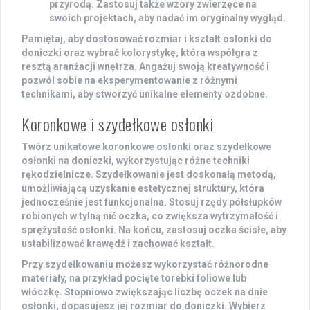
przyrodą. Zastosuj także wzory zwierzęce na
swoich projektach, aby nadać im oryginalny wygląd.
Pamiętaj, aby dostosować rozmiar i kształt osłonki do
doniczki oraz wybrać kolorystykę, która współgra z
resztą aranżacji wnętrza. Angażuj swoją kreatywność i
pozwól sobie na eksperymentowanie z różnymi
technikami, aby stworzyć unikalne elementy ozdobne.
Koronkowe i szydełkowe osłonki
Twórz unikatowe
koronkowe osłonki
oraz
szydełkowe
osłonki
na doniczki, wykorzystując różne techniki
rękodzielnicze. Szydełkowanie jest doskonałą metodą,
umożliwiającą uzyskanie estetycznej struktury, która
jednocześnie jest funkcjonalna. Stosuj rzędy półsłupków
robionych w tylną nić oczka, co zwiększa wytrzymałość i
sprężystość osłonki. Na końcu, zastosuj oczka ścisłe, aby
ustabilizować krawędź i zachować kształt.
Przy szydełkowaniu możesz wykorzystać różnorodne
materiały, na przykład pocięte torebki foliowe lub
włóczkę. Stopniowo zwiększając liczbę oczek na dnie
osłonki, dopasujesz jej rozmiar do doniczki. Wybierz