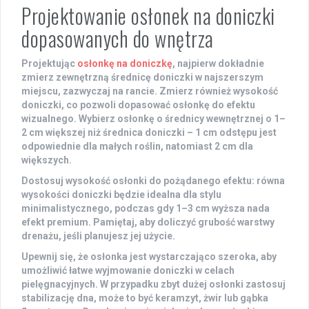
Projektowanie osłonek na doniczki
dopasowanych do wnętrza
Projektując
osłonkę na doniczkę
, najpierw dokładnie
zmierz zewnętrzną średnicę doniczki w najszerszym
miejscu, zazwyczaj na rancie. Zmierz również wysokość
doniczki, co pozwoli dopasować osłonkę do efektu
wizualnego. Wybierz osłonkę o średnicy wewnętrznej o
1–
2 cm
większej niż średnica doniczki –
1 cm
odstępu jest
odpowiednie dla małych roślin, natomiast
2 cm
dla
większych.
Dostosuj wysokość osłonki do pożądanego efektu: równa
wysokości doniczki będzie idealna dla stylu
minimalistycznego, podczas gdy
1–3 cm
wyższa nada
efekt premium. Pamiętaj, aby doliczyć grubość warstwy
drenażu, jeśli planujesz jej użycie.
Upewnij się, że osłonka jest wystarczająco szeroka, aby
umożliwić łatwe wyjmowanie doniczki w celach
pielęgnacyjnych. W przypadku zbyt dużej osłonki zastosuj
stabilizację dna, może to być keramzyt, żwir lub gąbka