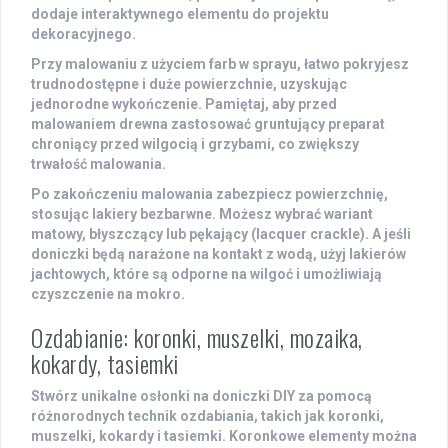
dodaje interaktywnego elementu do projektu
dekoracyjnego.
Przy malowaniu z użyciem
farb w sprayu
, łatwo pokryjesz
trudnodostępne i duże powierzchnie, uzyskując
jednorodne wykończenie. Pamiętaj, aby przed
malowaniem drewna zastosować gruntujący preparat
chroniący przed wilgocią i grzybami, co zwiększy
trwałość malowania.
Po zakończeniu malowania zabezpiecz powierzchnię,
stosując lakiery bezbarwne. Możesz wybrać wariant
matowy, błyszczący lub pękający (
lacquer crackle
). A jeśli
doniczki będą narażone na kontakt z wodą, użyj lakierów
jachtowych, które są odporne na wilgoć i umożliwiają
czyszczenie na mokro.
Ozdabianie: koronki, muszelki, mozaika,
kokardy, tasiemki
Stwórz unikalne
osłonki na doniczki DIY
za pomocą
różnorodnych technik ozdabiania, takich jak koronki,
muszelki, kokardy i tasiemki. Koronkowe elementy można