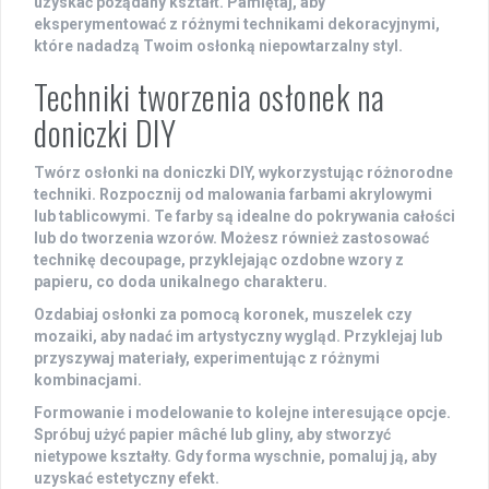
uzyskać pożądany kształt. Pamiętaj, aby
eksperymentować z różnymi technikami dekoracyjnymi,
które nadadzą Twoim osłonką niepowtarzalny styl.
Techniki tworzenia osłonek na
doniczki DIY
Twórz osłonki na doniczki DIY, wykorzystując różnorodne
techniki
. Rozpocznij od
malowania
farbami akrylowymi
lub tablicowymi. Te farby są idealne do pokrywania całości
lub do tworzenia wzorów. Możesz również zastosować
technikę decoupage, przyklejając ozdobne wzory z
papieru, co doda unikalnego charakteru.
Ozdabiaj osłonki za pomocą
koronek
, muszelek czy
mozaiki, aby nadać im artystyczny wygląd. Przyklejaj lub
przyszywaj materiały, experimentując z różnymi
kombinacjami.
Formowanie i modelowanie to kolejne interesujące opcje.
Spróbuj użyć
papier mâché
lub gliny, aby stworzyć
nietypowe kształty. Gdy forma wyschnie, pomaluj ją, aby
uzyskać estetyczny efekt.