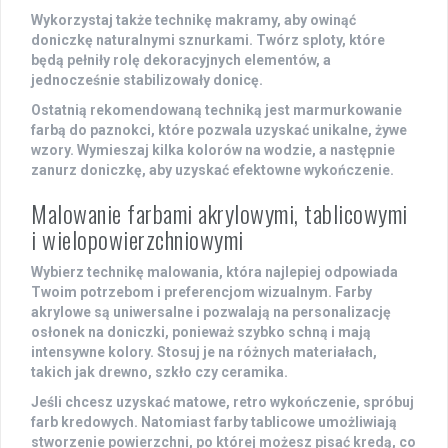
Wykorzystaj także technikę
makramy
, aby owinąć
doniczkę naturalnymi sznurkami. Twórz sploty, które
będą pełniły rolę dekoracyjnych elementów, a
jednocześnie stabilizowały donicę.
Ostatnią rekomendowaną techniką jest
marmurkowanie
farbą do paznokci, które pozwala uzyskać unikalne, żywe
wzory. Wymieszaj kilka kolorów na wodzie, a następnie
zanurz doniczkę, aby uzyskać efektowne wykończenie.
Malowanie farbami akrylowymi, tablicowymi
i wielopowierzchniowymi
Wybierz technikę malowania, która najlepiej odpowiada
Twoim potrzebom i preferencjom wizualnym.
Farby
akrylowe
są uniwersalne i pozwalają na personalizację
osłonek na doniczki, ponieważ szybko schną i mają
intensywne kolory. Stosuj je na różnych materiałach,
takich jak drewno, szkło czy ceramika.
Jeśli chcesz uzyskać matowe, retro wykończenie, spróbuj
farb kredowych
. Natomiast
farby tablicowe
umożliwiają
stworzenie powierzchni, po której możesz pisać kredą, co