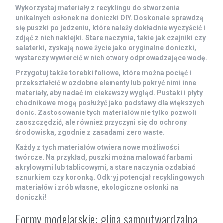
Wykorzystaj
materiały z recyklingu
do stworzenia
unikalnych osłonek na doniczki DIY. Doskonale sprawdzą
się
puszki
po jedzeniu, które należy dokładnie wyczyścić i
zdjąć z nich naklejki. Stare naczynia, takie jak czajniki czy
salaterki, zyskają nowe życie jako oryginalne doniczki,
wystarczy wywiercić w nich otwory odprowadzające wodę.
Przygotuj także
torebki foliowe
, które można pociąć i
przekształcić w ozdobne elementy lub pokryć nimi inne
materiały, aby nadać im ciekawszy wygląd.
Pustaki
i
płyty
chodnikowe
mogą posłużyć jako podstawy dla większych
donic. Zastosowanie tych materiałów nie tylko pozwoli
zaoszczędzić, ale również przyczyni się do ochrony
środowiska, zgodnie z zasadami
zero waste
.
Każdy z tych materiałów otwiera nowe możliwości
twórcze. Na przykład, puszki można malować farbami
akrylowymi lub tablicowymi, a stare naczynia ozdabiać
sznurkiem czy koronką. Odkryj potencjał recyklingowych
materiałów i zrób własne, ekologiczne osłonki na
doniczki!
Formy modelarskie: glina samoutwardzalna,