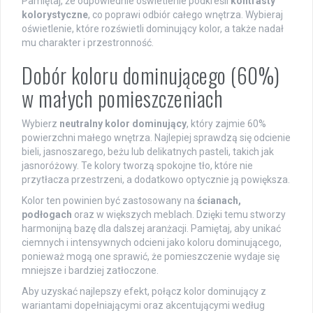
Pamiętaj, że odpowiednie oświetlenie podkreśli
kontrasty
kolorystyczne
, co poprawi odbiór całego wnętrza. Wybieraj
oświetlenie, które rozświetli dominujący kolor, a także nadał
mu charakter i przestronność.
Dobór koloru dominującego (60%)
w małych pomieszczeniach
Wybierz
neutralny kolor dominujący
, który zajmie 60%
powierzchni małego wnętrza. Najlepiej sprawdzą się odcienie
bieli, jasnoszarego, beżu lub delikatnych pasteli, takich jak
jasnoróżowy. Te kolory tworzą spokojne tło, które nie
przytłacza przestrzeni, a dodatkowo optycznie ją powiększa.
Kolor ten powinien być zastosowany na
ścianach,
podłogach
oraz w większych meblach. Dzięki temu stworzy
harmonijną bazę dla dalszej aranżacji. Pamiętaj, aby unikać
ciemnych i intensywnych odcieni jako koloru dominującego,
ponieważ mogą one sprawić, że pomieszczenie wydaje się
mniejsze i bardziej zatłoczone.
Aby uzyskać najlepszy efekt, połącz kolor dominujący z
wariantami dopełniającymi oraz akcentującymi według