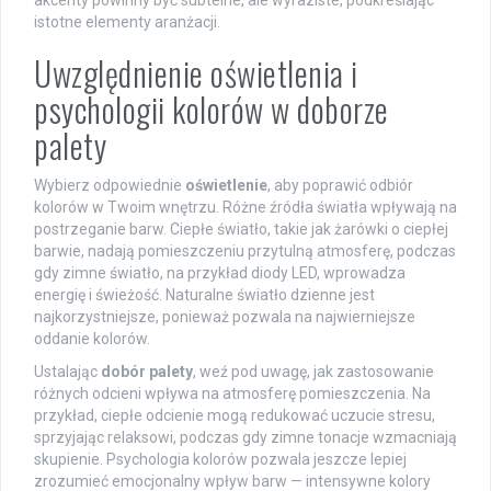
akcenty powinny być subtelne, ale wyraziste, podkreślając
istotne elementy aranżacji.
Uwzględnienie oświetlenia i
psychologii kolorów w doborze
palety
Wybierz odpowiednie
oświetlenie
, aby poprawić odbiór
kolorów w Twoim wnętrzu. Różne źródła światła wpływają na
postrzeganie barw. Ciepłe światło, takie jak żarówki o ciepłej
barwie, nadają pomieszczeniu przytulną atmosferę, podczas
gdy zimne światło, na przykład diody LED, wprowadza
energię i świeżość. Naturalne światło dzienne jest
najkorzystniejsze, ponieważ pozwala na najwierniejsze
oddanie kolorów.
Ustalając
dobór palety
, weź pod uwagę, jak zastosowanie
różnych odcieni wpływa na atmosferę pomieszczenia. Na
przykład, ciepłe odcienie mogą redukować uczucie stresu,
sprzyjając relaksowi, podczas gdy zimne tonacje wzmacniają
skupienie. Psychologia kolorów pozwala jeszcze lepiej
zrozumieć emocjonalny wpływ barw — intensywne kolory