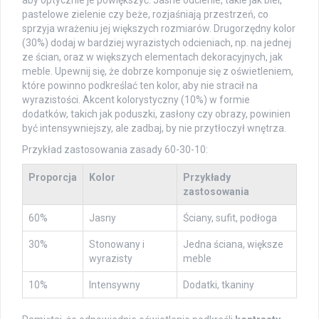
aby optycznie je powiększyć. Jasne odcienie, takie jak biel,
pastelowe zielenie czy beże, rozjaśniają przestrzeń, co
sprzyja wrażeniu jej większych rozmiarów. Drugorzędny kolor
(30%) dodaj w bardziej wyrazistych odcieniach, np. na jednej
ze ścian, oraz w większych elementach dekoracyjnych, jak
meble. Upewnij się, że dobrze komponuje się z oświetleniem,
które powinno podkreślać ten kolor, aby nie stracił na
wyrazistości. Akcent kolorystyczny (10%) w formie
dodatków, takich jak poduszki, zasłony czy obrazy, powinien
być intensywniejszy, ale zadbaj, by nie przytłoczył wnętrza.
Przykład zastosowania zasady 60-30-10:
Proporcja
Kolor
Przykłady
zastosowania
60%
Jasny
Ściany, sufit, podłoga
30%
Stonowany i
Jedna ściana, większe
wyrazisty
meble
10%
Intensywny
Dodatki, tkaniny