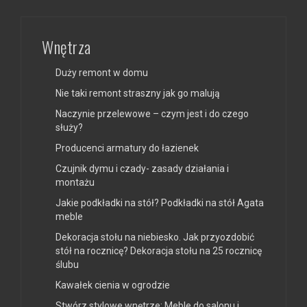
Wnętrza
Duży remont w domu
Nie taki remont straszny jak go malują
Naczynie przelewowe – czym jest i do czego
służy?
Producenci armatury do łazienek
Czujnik dymu i czady- zasady działania i
montażu
Jakie podkładki na stół? Podkładki na stół Agata
meble
Dekoracja stołu na niebiesko. Jak przyozdobić
stół na rocznicę? Dekoracja stołu na 25 rocznicę
ślubu
Kawałek cienia w ogrodzie
Stwórz stylowe wnętrze: Meble do salonu i