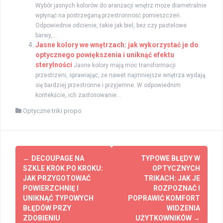
Wybór jasnych kolorów do aranżacji wnętrz może diametralnie
wpłynąć na postrzeganą przestronność pomieszczeń.
Odpowiednie odcienie, takie jak biel, beż czy pastelowe
barwy,...
Jasne kolory we wnętrzach: jak wykorzystać je do
optycznego powiększenia i uniknąć efektu
sterylności
Jasne kolory mają moc transformacji
przestrzeni, sprawiając, że nawet najmniejsze wnętrza wydają
się bardziej przestronne i przyjemne. W odpowiednim
kontekście, ich zastosowanie...
Optyczne triki propo
Zobacz
←
DECOUPAGE NA
TYPOWE BŁĘDY W
wpisy
SZKLE KROK PO KROKU:
OPTYCZNYCH
JAK PRZYGOTOWAĆ
TRIKACH: JAK JE
POWIERZCHNIĘ I
ROZPOZNAĆ I
UNIKNĄĆ TYPOWYCH
POPRAWIĆ KOMFORT
BŁĘDÓW PRZY
WIDZENIA
ZDOBIENIU
UŻYTKOWNIKÓW
→