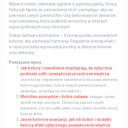
Wybierz meble i dekoracje zgodnie z wybraną paletą. Stosuj
farby lub tapety do zaznaczenia stref, pamiętając, aby nie
pokrywać całych powierzchni. Użyj dekoracyjnych dywanów
oraz oświetlenia, które podkreśli atmosferę w strefach
wypoczynkowych oraz roboczych.
Unikaj nadmiaru kontrastów – trzymaj się kilku stonowanych
kolorów, aby zachować harmonię. Regularnie oceniaj efekt i
w razie potrzeby wprowadzaj korekty w doborze kolorów
oraz dekoracji.
Powiązane wpisy:
Jak kolory i oświetlenie współgrają, by optycznie
podnieść sufit i powiększyć przestrzeń wnętrza
Jasne kolory i odpowiednie oświetlenie to kluczowe elementy,
które mogą zdziałać cuda w małych pomieszczeniach,
sprawiając, że wydają się one większe i...
Mnóstwo pomysłów i dobra zabawa.
Bałagan i prosty
sposób na jego usunięcie. Zazwyczaj poprzez częste
kupowanie, czy też szybki upływ czasu zbiera się wiele rzeczy.
Rzeczy, które...
Jasne kolory w aranżacji: jak ich dobór i dodatki
tworzą efekt optycznego powiększenia wnętrza