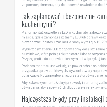
barwę światła (2700–3000 K), która sprzyja relaksowi i 
za pomocą dimmera, aby dostosować oświetlenie do różn
Jak zaplanować i bezpiecznie za
kuchennymi?
Planuj montaż oświetlenia LED w kuchni, aby zabezpieczy
miejsce, gdzie zamontujesz taśmy LED lub oprawy, oraz ok
niewidoczne. Zastosuj zasilacz o mocy wyższej o 10-20
Wybierz oświetlenie LED z odpowiednią klasą szczelności,
aluminiowe, które pełnią rolę radiatora i klosza rozpras
Przytnij profile do odpowiednich wymiarów i przyklej taśm
Podczas montażu upewnij się, że powierzchnie są dokładn
przypadku opraw punktowych, wywierć otwory na przewod
polaryzację. Po zamontowaniu, przetestuj oświetlenie i u
Aby zakończyć montaż, ukryj przewody i zamontuj zaślepk
oświetlenia, aby zapewnić ich długotrwałe i efektywne dz
Najczęstsze błędy przy instalacj