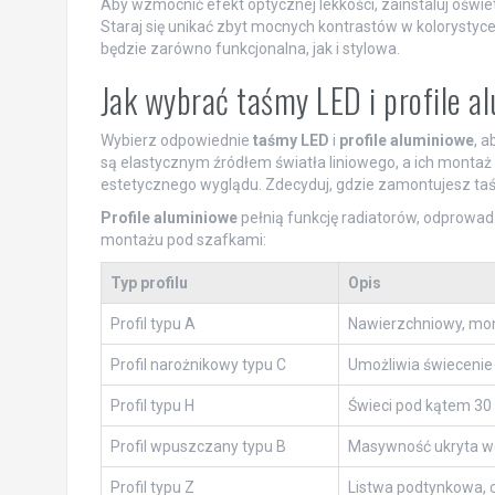
Aby wzmocnić efekt optycznej lekkości, zainstaluj oświe
Staraj się unikać zbyt mocnych kontrastów w kolorystyce
będzie zarówno funkcjonalna, jak i stylowa.
Jak wybrać taśmy LED i profile 
Wybierz odpowiednie
taśmy LED
i
profile aluminiowe
, 
są elastycznym źródłem światła liniowego, a ich montaż 
estetycznego wyglądu. Zdecyduj, gdzie zamontujesz taśm
Profile aluminiowe
pełnią funkcję radiatorów, odprowadza
montażu pod szafkami:
Typ profilu
Opis
Profil typu A
Nawierzchniowy, mont
Profil narożnikowy typu C
Umożliwia świecenie 
Profil typu H
Świeci pod kątem 30 
Profil wpuszczany typu B
Masywność ukryta we 
Profil typu Z
Listwa podtynkowa, c