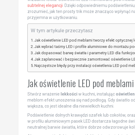
subtelnej elegancji
. Dzięki odpowiedniemu podświetleniu, 
zrozumieć, jak ten prosty trik może znacząco wpłynąć na 
przyjemna w użytkowaniu.
W tym artykule przeczytasz
Jak oświetlenie LED pod meblami tworzy efekt optycznej l
Jak wybrać taśmy LED i profile aluminiowe do montażu p
Jak dopasować barwę światła i parametry LED dla funkcjon
Jak zaplanować i bezpiecznie zamontować oświetlenie 
Najczęstsze błędy przy instalacji oświetlenia LED pod me
Jak oświetlenie LED pod meblami 
Stwórz wrażenie
lekkości
w kuchni, instalując
oświetlen
meblom efekt unoszenia się nad podłogą. Gdy światło odbi
większa, co jest idealne dla niewielkich kuchni.
Podświetlenie dolnych krawędzi szafek lub cokołów, ora
w profilu aluminiowym pasek LED dostarcza łagodne światł
neutralnej barwie światła, które dobrze odwzorowuje kol