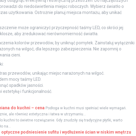
 aby osiągnąć efektywną i estetyczną przestrzeń. Do najczęstszych
 prowadzi do niedoświetlenia miejsc roboczych. Wybierz światło o
zas użytkowania. Ostrożnie planuj miejsca montażu, aby unikać
zczenie może ograniczyć przyczepność taśmy LED, co skróci jej
 klosze, aby zredukować nierównomierność światła.
czenia kolorów przewodów, by uniknąć pomyłek. Zainstaluj wyłączniki
żonych na wilgoć, dla lepszego zabezpieczenia. Nie zapomnij o
ania cieni.
i:
 tras przewodów, unikając miejsc narażonych na wilgoć.
ędem mocy taśmy LED.
iknąć spadków jasności.
 estetykę i funkcjonalność.
iana do kuchni – cena
Podłoga w kuchni musi spełniać wiele wymagań.
ie, ale również estetyczna i łatwa w utrzymaniu...
o kuchni to świetne rozwiązanie. Gdy znudziły się tradycyjne płytki, warto
o na...
a optyczne podniesienie sufitu i wydłużenie ścian w niskim wnętrzu