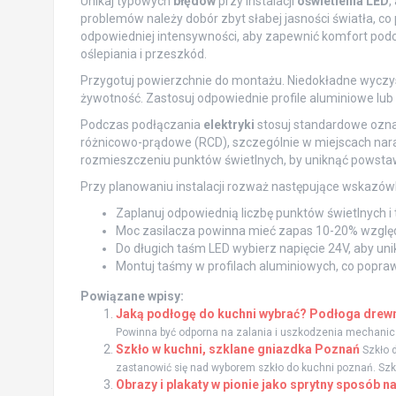
Unikaj typowych
błędów
przy instalacji
oświetlenia LED
,
problemów należy dobór zbyt słabej jasności światła, co
odpowiedniej intensywności, aby zapewnić komfort podc
oślepiania i przeszkód.
Przygotuj powierzchnie do montażu. Niedokładne wyczys
żywotność. Zastosuj odpowiednie profile aluminiowe lub
Podczas podłączania
elektryki
stosuj standardowe ozna
różnicowo-prądowe (RCD), szczególnie w miejscach nara
rozmieszczeniu punktów świetlnych, by uniknąć powstaw
Przy planowaniu instalacji rozważ następujące wskazówk
Zaplanuj odpowiednią liczbę punktów świetlnych i
Moc zasilacza powinna mieć zapas 10-20% wzgl
Do długich taśm LED wybierz napięcie 24V, aby un
Montuj taśmy w profilach aluminiowych, co poprawi
Powiązane wpisy:
Jaką podłogę do kuchni wybrać? Podłoga drewn
Powinna być odporna na zalania i uszkodzenia mechaniczn
Szkło w kuchni, szklane gniazdka Poznań
Szkło d
zastanowić się nad wyborem szkło do kuchni poznań. Szkł
Obrazy i plakaty w pionie jako sprytny sposób n