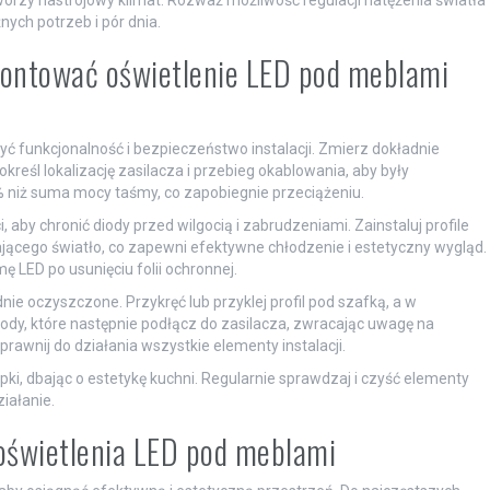
tworzy nastrojowy klimat. Rozważ możliwość regulacji natężenia światła
ych potrzeb i pór dnia.
montować oświetlenie LED pod meblami
ć funkcjonalność i bezpieczeństwo instalacji. Zmierz dokładnie
reśl lokalizację zasilacza i przebieg okablowania, aby były
% niż suma mocy taśmy, co zapobiegnie przeciążeniu.
 aby chronić diody przed wilgocią i zabrudzeniami. Zainstaluj profile
zającego światło, co zapewni efektywne chłodzenie i estetyczny wygląd.
ę LED po usunięciu folii ochronnej.
ie oczyszczone. Przykręć lub przyklej profil pod szafką, a w
y, które następnie podłącz do zasilacza, zwracając uwagę na
prawnij do działania wszystkie elementy instalacji.
i, dbając o estetykę kuchni. Regularnie sprawdzaj i czyść elementy
iałanie.
i oświetlenia LED pod meblami