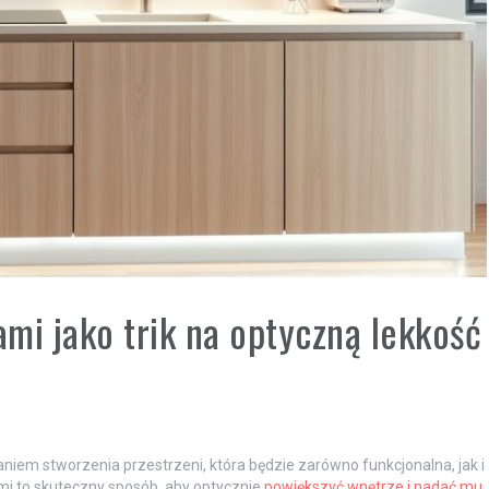
mi jako trik na optyczną lekkość
em stworzenia przestrzeni, która będzie zarówno funkcjonalna, jak i
i to skuteczny sposób, aby optycznie
powiększyć wnętrze i nadać mu