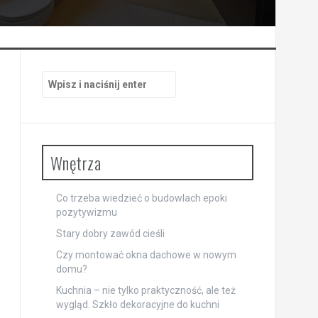
Szukaj:
Wnętrza
Co trzeba wiedzieć o budowlach epoki
pozytywizmu
Stary dobry zawód cieśli
Czy montować okna dachowe w nowym
domu?
Kuchnia – nie tylko praktyczność, ale też
wygląd. Szkło dekoracyjne do kuchni