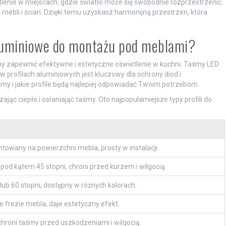
tlenie w miejscach, gdzie światło może się swobodnie rozprzestrzenić.
 mebli i ścian. Dzięki temu uzyskasz harmonijną przestrzeń, która
aluminiowe do montażu pod meblami?
aby zapewnić efektywne i estetyczne oświetlenie w kuchni. Taśmy LED
w profilach aluminiowych jest kluczowy dla ochrony diod i
y i jakie profile będą najlepiej odpowiadać Twoim potrzebom.
jąc ciepło i osłaniając taśmy. Oto najpopularniejsze typy profili do
owany na powierzchni mebla, prosty w instalacji.
pod kątem 45 stopni, chroni przed kurzem i wilgocią.
lub 60 stopni, dostępny w różnych kolorach.
frezie mebla, daje estetyczny efekt.
hroni taśmy przed uszkodzeniami i wilgocią.