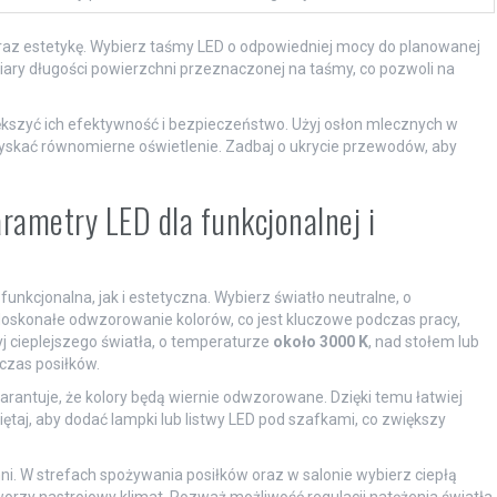
raz estetykę. Wybierz taśmy LED o odpowiedniej mocy do planowanej
ary długości powierzchni przeznaczonej na taśmy, co pozwoli na
ększyć ich efektywność i bezpieczeństwo. Użyj osłon mlecznych w
zyskać równomierne oświetlenie. Zadbaj o ukrycie przewodów, aby
rametry LED dla funkcjonalnej i
unkcjonalna, jak i estetyczna. Wybierz światło neutralne, o
doskonałe odwzorowanie kolorów, co jest kluczowe podczas pracy,
j cieplejszego światła, o temperaturze
około 3000 K
, nad stołem lub
czas posiłków.
warantuje, że kolory będą wiernie odwzorowane. Dzięki temu łatwiej
taj, aby dodać lampki lub listwy LED pod szafkami, co zwiększy
ni. W strefach spożywania posiłków oraz w salonie wybierz ciepłą