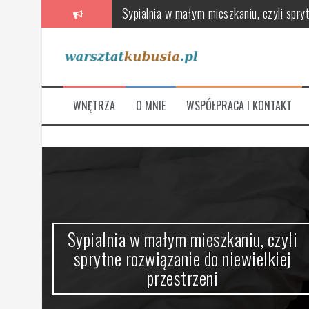
Przeskocz
Poradnik wyboru wentylatorów, rekuperat
do
treści
Skandynawska łazienka – oaza relaksu 
Stylowe i funkcjonalne, czyli jak urządz
Jak wybrać meble łazienkowe, które łączą
WNĘTRZA
O MNIE
WSPÓŁPRACA I KONTAKT
Na co zwrócić uwagę przy wyborze nowej
Sypialnia w małym mieszkaniu, czyli spryt
ze
Sypialnia w małym mieszkaniu, czyli
sprytne rozwiązanie do niewielkiej
przestrzeni