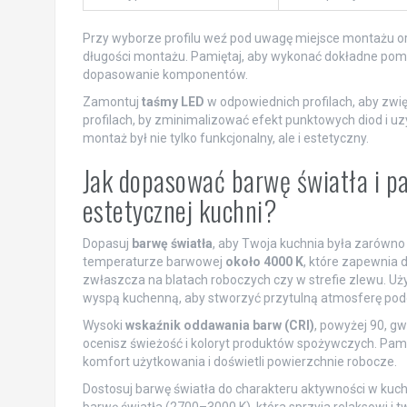
Przy wyborze profilu weź pod uwagę miejsce montażu o
długości montażu. Pamiętaj, aby wykonać dokładne pomi
dopasowanie komponentów.
Zamontuj
taśmy LED
w odpowiednich profilach, aby zwi
profilach, by zminimalizować efekt punktowych diod i u
montaż był nie tylko funkcjonalny, ale i estetyczny.
Jak dopasować barwę światła i pa
estetycznej kuchni?
Dopasuj
barwę światła
, aby Twoja kuchnia była zarówno f
temperaturze barwowej
około 4000 K
, które zapewnia 
zwłaszcza na blatach roboczych czy w strefie zlewu. Uży
wyspą kuchenną, aby stworzyć przytulną atmosferę pod
Wysoki
wskaźnik oddawania barw (CRI)
, powyżej 90, g
ocenisz świeżość i koloryt produktów spożywczych. Pamię
komfort użytkowania i doświetli powierzchnie robocze.
Dostosuj barwę światła do charakteru aktywności w kuch