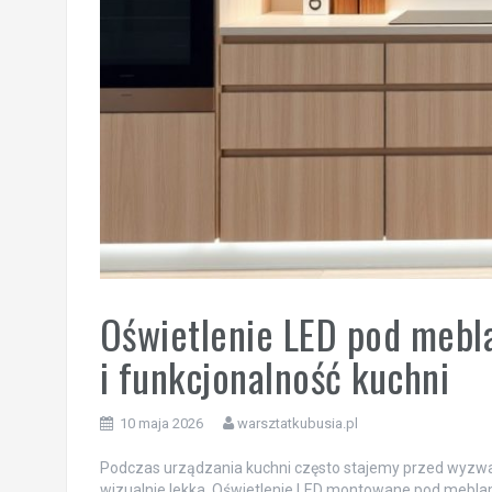
Oświetlenie LED pod mebla
i funkcjonalność kuchni
10 maja 2026
warsztatkubusia.pl
Podczas urządzania kuchni często stajemy przed wyzwani
wizualnie lekka. Oświetlenie LED montowane pod meblam