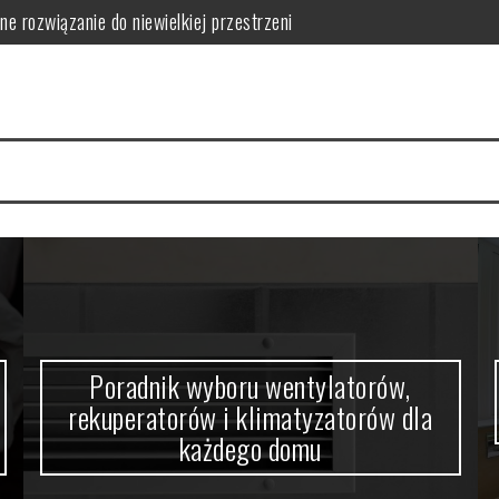
orów i klimatyzatorów dla każdego domu
w domowym zaciszu
a się nowoczesne wnętrza
 funkcjonalność i estetykę?
 kabiny prysznicowej?
ne rozwiązanie do niewielkiej przestrzeni
Poradnik wyboru wentylatorów,
rekuperatorów i klimatyzatorów dla
każdego domu