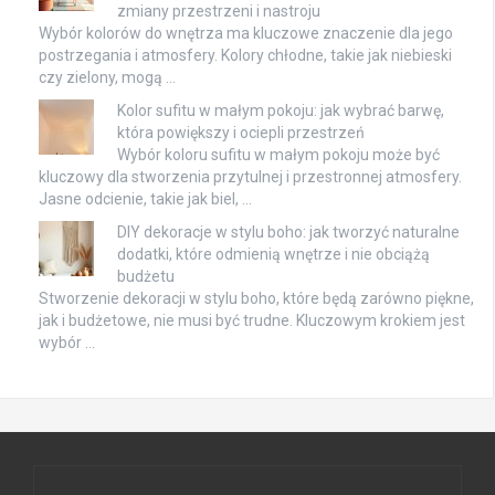
zmiany przestrzeni i nastroju
Wybór kolorów do wnętrza ma kluczowe znaczenie dla jego
postrzegania i atmosfery. Kolory chłodne, takie jak niebieski
czy zielony, mogą …
Kolor sufitu w małym pokoju: jak wybrać barwę,
która powiększy i ociepli przestrzeń
Wybór koloru sufitu w małym pokoju może być
kluczowy dla stworzenia przytulnej i przestronnej atmosfery.
Jasne odcienie, takie jak biel, …
DIY dekoracje w stylu boho: jak tworzyć naturalne
dodatki, które odmienią wnętrze i nie obciążą
budżetu
Stworzenie dekoracji w stylu boho, które będą zarówno piękne,
jak i budżetowe, nie musi być trudne. Kluczowym krokiem jest
wybór …