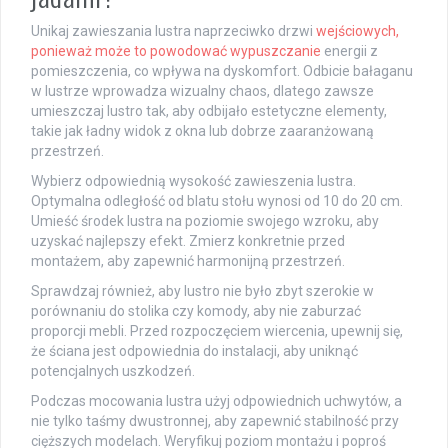
Unikaj zawieszania lustra naprzeciwko drzwi
wejściowych,
ponieważ może to powodować wypuszczanie
energii z
pomieszczenia, co wpływa na dyskomfort. Odbicie bałaganu
w lustrze wprowadza wizualny chaos, dlatego zawsze
umieszczaj lustro tak, aby odbijało estetyczne elementy,
takie jak ładny widok z okna lub dobrze zaaranżowaną
przestrzeń.
Wybierz odpowiednią wysokość zawieszenia lustra.
Optymalna odległość od blatu stołu wynosi od 10 do 20 cm.
Umieść środek lustra na poziomie swojego wzroku, aby
uzyskać najlepszy efekt. Zmierz konkretnie przed
montażem, aby zapewnić harmonijną przestrzeń.
Sprawdzaj również, aby lustro nie było zbyt szerokie w
porównaniu do stolika czy komody, aby nie zaburzać
proporcji mebli. Przed rozpoczęciem wiercenia, upewnij się,
że ściana jest odpowiednia do instalacji, aby uniknąć
potencjalnych uszkodzeń.
Podczas mocowania lustra użyj odpowiednich uchwytów, a
nie tylko taśmy dwustronnej, aby zapewnić stabilność przy
cięższych modelach. Weryfikuj poziom montażu i poproś