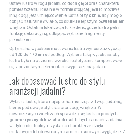
Ustaw lustro w rogu jadalni, co doda
głębi
oraz charakteru
pomieszczeniu, idealnie w formie stojącej, jeśli to możliwe.
Inną opcją jest umiejscowienie lustra przy
oknie
, aby mogło
odbijać naturalne światło, co skutkuje lepszym
oświetleniem
wnętrza. Ostatnia lokalizacja to kredens, gdzie lustro pełni
funkcję dekoracyjną, odbijając wybrane fragmenty
przestrzeni.
Optymalna wysokość mocowania lustra wynosi zazwyczaj
od
120 do 170 cm
od podłogi. Wybierz taką wysokość, aby
lustro było na poziomie wzroku i estetycznie komponowało
się z pozostałymi elementami wyposażenia jadalni.
Jak dopasować lustro do stylu i
aranżacji jadalni?
Wybierz lustro, które najlepiej harmonizuje z Twoją jadalnią,
biorąc pod uwagę styl oraz aranżację wnętrza. W
nowoczesnych wnętrzach sprawdzą się lustra o prostych,
geometrycznych kształtach
i subtelnych ramach. Jadalnia
w stylu industrialnym zyska na charakterze dzięki
metalowym lub drewnianym ramom o surowym wyglądzie. Z