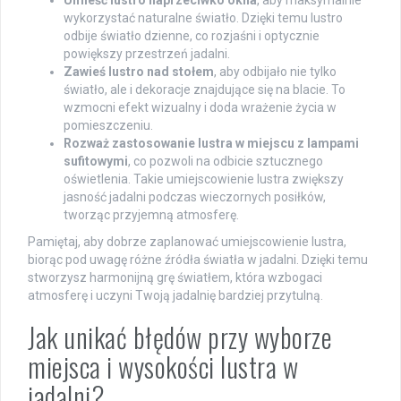
Umieść lustro naprzeciwko okna
, aby maksymalnie
wykorzystać naturalne światło. Dzięki temu lustro
odbije światło dzienne, co rozjaśni i optycznie
powiększy przestrzeń jadalni.
Zawieś lustro nad stołem
, aby odbijało nie tylko
światło, ale i dekoracje znajdujące się na blacie. To
wzmocni efekt wizualny i doda wrażenie życia w
pomieszczeniu.
Rozważ zastosowanie lustra w miejscu z lampami
sufitowymi
, co pozwoli na odbicie sztucznego
oświetlenia. Takie umiejscowienie lustra zwiększy
jasność jadalni podczas wieczornych posiłków,
tworząc przyjemną atmosferę.
Pamiętaj, aby dobrze zaplanować umiejscowienie lustra,
biorąc pod uwagę różne źródła światła w jadalni. Dzięki temu
stworzysz harmonijną grę światłem, która wzbogaci
atmosferę i uczyni Twoją jadalnię bardziej przytulną.
Jak unikać błędów przy wyborze
miejsca i wysokości lustra w
jadalni?