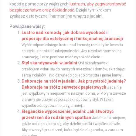
kogoś o pomoc przy większych
lustrach, aby zagwarantować
bezpieczeństwo oraz dokładność
. Dzięki tym krokom
zyskasz estetyczne i harmonijne wnętrze jadalni.
Powiązane wpisy:
Lustro nad komodą: jak dobrać wysokość i
proporcje dla estetycznej i funkcjonalnej aranżacji
Wybór odpowiedniego lustra nad komodą to nie tylko kwestia
estetyki, ale także funkcjonalności. Aby uzyskać harmonijną
aranżację, lustro powinno mieć wysokość około...
Styl skandynawski w jadalni
Styl skandynawski
przebojem wdarł się do naszych mieszkać i domów, skradając
serca Polaków. I nic dziwnego bo jego prostota i jasne barwy...
Dekoracje na stół w jadalni. Jak przystroić jadalnię?
Dekoracje na stół z serwetek papierowych
Jadalnie
jest wyjątkowym miejscem w naszym domu, w którym zawsze
staramy się utrzymać porządek i cudowny styl. W takim
wypadku zdecydowanie przyjemniej...
Eleganckie wyposażenie jadalni: Jak stworzyć
przestrzeń do rodzinnych spotkań
Jadalnia to miejsce,
gdzie rodzina zbiera się, aby dzielić posiłki i wspólne chwile.
Aby stworzyć przestrzeń, która będzie elegancka, a zarazem