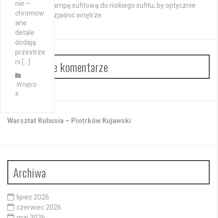
nie –
Jak wybrać lampę sufitową do niskiego sufitu, by optycznie
chromow
powiększyć i rozjaśnić wnętrze
ane
detale
dodają
przestrze
ni […]
Najnowsze komentarze
Wnętrz
a
Warsztat Kubusia – Piotrków Kujawski
Archiwa
lipiec 2026
czerwiec 2026
maj 2026