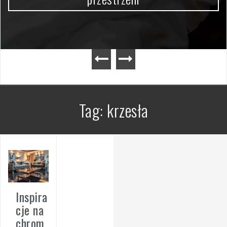
Tag:
krzesła
Inspira
cje na
chrom