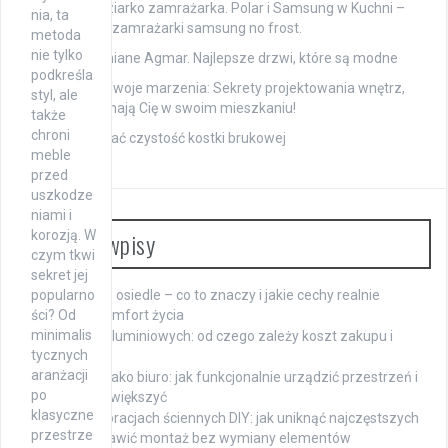
Polar chłodziarko zamrażarka. Polar i Samsung w Kuchni –
nia, ta
chłodziarko zamrażarki samsung no frost.
metoda
nie tylko
Drzwi drewniane Agmar. Najlepsze drzwi, które są modne
podkreśla
Twój dom, Twoje marzenia: Sekrety projektowania wnętrz,
styl, ale
które zakochają Cię w swoim mieszkaniu!
także
chroni
Jak zachować czystość kostki brukowej
meble
przed
uszkodze
niami i
Ostatnie wpisy
korozją. W
czym tkwi
sekret jej
popularno
Nowoczesne osiedle – co to znaczy i jakie cechy realnie
ści? Od
wpływają na komfort życia
minimalis
Cena okien aluminiowych: od czego zależy koszt zakupu i
tycznych
montażu
aranżacji
Wąski pokój jako biuro: jak funkcjonalnie urządzić przestrzeń i
po
optycznie ją powiększyć
klasyczne
Błędy w dekoracjach ściennych DIY: jak uniknąć najczęstszych
przestrze
pomyłek i naprawić montaż bez wymiany elementów