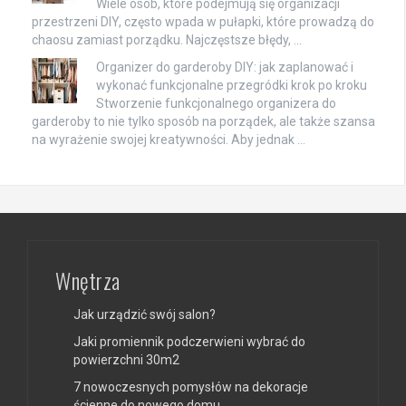
Wiele osób, które podejmują się organizacji
przestrzeni DIY, często wpada w pułapki, które prowadzą do
chaosu zamiast porządku. Najczęstsze błędy, …
Organizer do garderoby DIY: jak zaplanować i
wykonać funkcjonalne przegródki krok po kroku
Stworzenie funkcjonalnego organizera do
garderoby to nie tylko sposób na porządek, ale także szansa
na wyrażenie swojej kreatywności. Aby jednak …
Wnętrza
Jak urządzić swój salon?
Jaki promiennik podczerwieni wybrać do
powierzchni 30m2
7 nowoczesnych pomysłów na dekoracje
ścienne do nowego domu