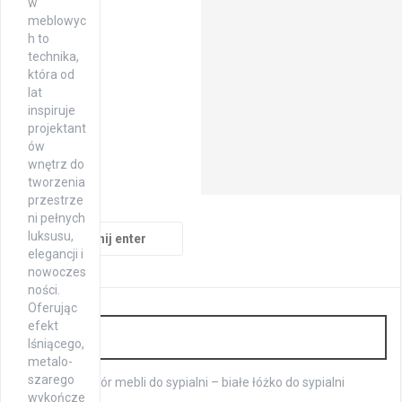
w
meblowyc
h to
technika,
która od
lat
inspiruje
projektant
ów
wnętrz do
tworzenia
przestrze
ni pełnych
Szukaj:
luksusu,
elegancji i
nowoczes
ności.
Oferując
efekt
Wnętrza
lśniącego,
metalo-
szarego
Szeroki wybór mebli do sypialni – białe łóżko do sypialni
wykończe