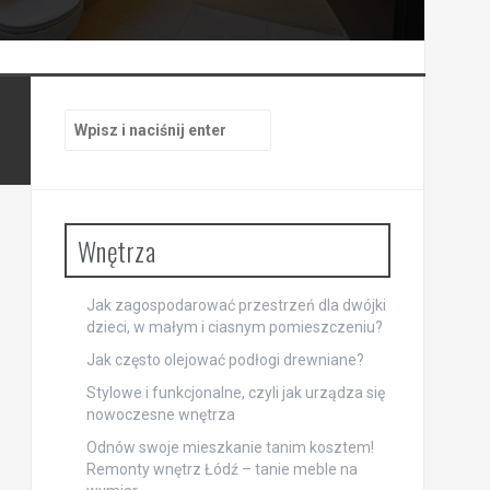
Szukaj:
Wnętrza
Jak zagospodarować przestrzeń dla dwójki
dzieci, w małym i ciasnym pomieszczeniu?
Jak często olejować podłogi drewniane?
Stylowe i funkcjonalne, czyli jak urządza się
nowoczesne wnętrza
Odnów swoje mieszkanie tanim kosztem!
Remonty wnętrz Łódź – tanie meble na