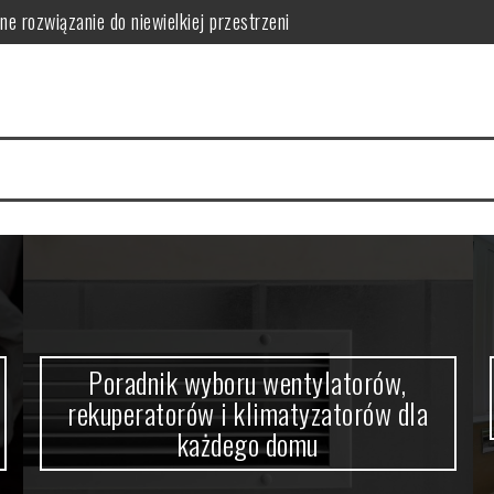
ne rozwiązanie do niewielkiej przestrzeni
orów i klimatyzatorów dla każdego domu
w domowym zaciszu
a się nowoczesne wnętrza
 funkcjonalność i estetykę?
 kabiny prysznicowej?
Poradnik wyboru wentylatorów,
rekuperatorów i klimatyzatorów dla
każdego domu