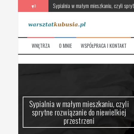
Sypialnia w małym mieszkaniu, czyli spryt
Przeskocz
do
Poradnik wyboru wentylatorów, rekuperat
treści
Skandynawska łazienka – oaza relaksu 
Stylowe i funkcjonalne, czyli jak urządz
WNĘTRZA
O MNIE
WSPÓŁPRACA I KONTAKT
Jak wybrać meble łazienkowe, które łączą
Na co zwrócić uwagę przy wyborze nowej
ze
Sypialnia w małym mieszkaniu, czyli
sprytne rozwiązanie do niewielkiej
przestrzeni