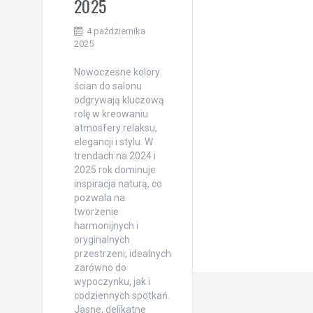
2025
4 października
2025
Nowoczesne kolory
ścian do salonu
odgrywają kluczową
rolę w kreowaniu
atmosfery relaksu,
elegancji i stylu. W
trendach na 2024 i
2025 rok dominuje
inspiracja naturą, co
pozwala na
tworzenie
harmonijnych i
oryginalnych
przestrzeni, idealnych
zarówno do
wypoczynku, jak i
codziennych spotkań.
Jasne, delikatne