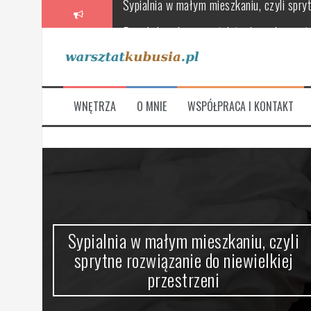
Przeskocz
Poradnik wyboru wentylatorów, rekuperat
do
treści
Skandynawska łazienka – oaza relaksu 
Stylowe i funkcjonalne, czyli jak urządz
Jak wybrać meble łazienkowe, które łączą
WNĘTRZA
O MNIE
WSPÓŁPRACA I KONTAKT
Na co zwrócić uwagę przy wyborze nowej
Sypialnia w małym mieszkaniu, czyli spryt
ze
Sypialnia w małym mieszkaniu, czyli
sprytne rozwiązanie do niewielkiej
przestrzeni