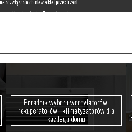
orów i klimatyzatorów dla każdego domu
w domowym zaciszu
a się nowoczesne wnętrza
 funkcjonalność i estetykę?
 kabiny prysznicowej?
ne rozwiązanie do niewielkiej przestrzeni
Poradnik wyboru wentylatorów,
rekuperatorów i klimatyzatorów dla
każdego domu