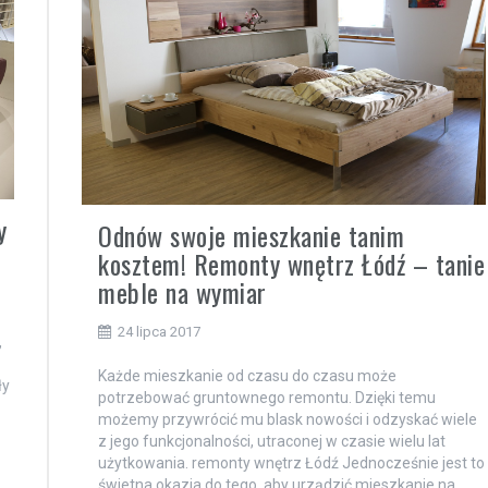
y
Odnów swoje mieszkanie tanim
kosztem! Remonty wnętrz Łódź – tanie
meble na wymiar
24 lipca 2017
,
Każde mieszkanie od czasu do czasu może
ły
potrzebować gruntownego remontu. Dzięki temu
możemy przywrócić mu blask nowości i odzyskać wiele
z jego funkcjonalności, utraconej w czasie wielu lat
użytkowania. remonty wnętrz Łódź Jednocześnie jest to
świetna okazja do tego, aby urządzić mieszkanie na