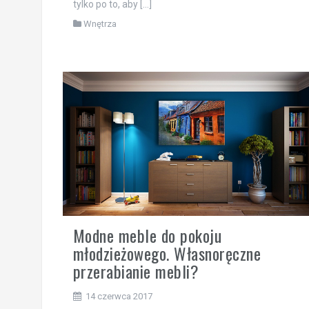
tylko po to, aby […]
Wnętrza
Modne meble do pokoju
młodzieżowego. Własnoręczne
przerabianie mebli?
14 czerwca 2017