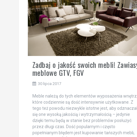
Zadbaj o jakość swoich mebli! Zawias
meblowe GTV, FGV
30 lipca 2017
Meble należą do tych elementów wyposażenia wnętrz
które codziennie są dość intensywnie użytkowane. Z
tego też powodu niezwykle istotne jest, aby odznacza
się one wysoką jakością i wytrzymałością – jedynie
dzięki temu będą w stanie bez problemów posłużyć
przez długi czas. Dość popularnym i często
popełnianym błędem jest kupowanie tańszych mebli,