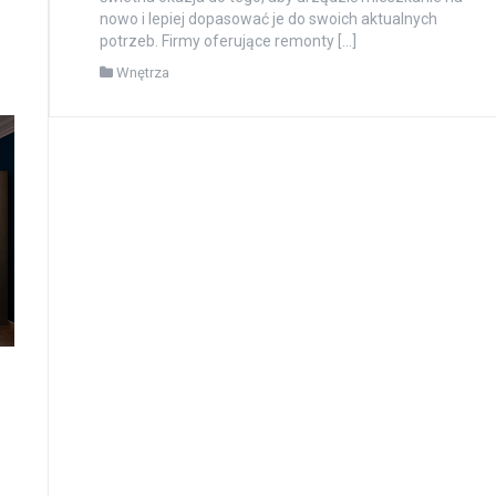
nowo i lepiej dopasować je do swoich aktualnych
potrzeb. Firmy oferujące remonty […]
Wnętrza