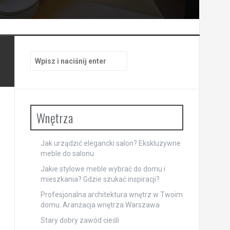
Szukaj:
Wnętrza
Jak urządzić elegancki salon? Ekskluzywne
meble do salonu
Jakie stylowe meble wybrać do domu i
mieszkania? Gdzie szukać inspiracji?
Profesjonalna architektura wnętrz w Twoim
domu. Aranżacja wnętrza Warszawa
Stary dobry zawód cieśli