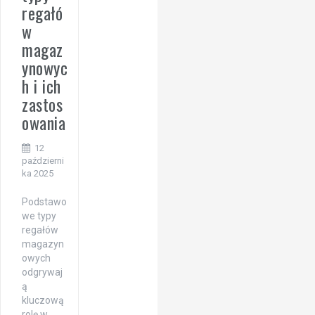
regałó
w
magaz
ynowyc
h i ich
zastos
owania
12
październi
ka 2025
Podstawo
we typy
regałów
magazyn
owych
odgrywaj
ą
kluczową
rolę w