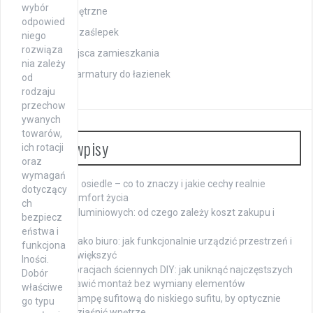
wybór
Rolety zewnętrzne
odpowied
Stosowanie zaślepek
niego
rozwiąza
Zmiana miejsca zamieszkania
nia zależy
Producenci armatury do łazienek
od
rodzaju
przechow
ywanych
towarów,
Ostatnie wpisy
ich rotacji
oraz
wymagań
Nowoczesne osiedle – co to znaczy i jakie cechy realnie
dotyczący
wpływają na komfort życia
ch
Cena okien aluminiowych: od czego zależy koszt zakupu i
bezpiecz
montażu
eństwa i
Wąski pokój jako biuro: jak funkcjonalnie urządzić przestrzeń i
funkcjona
optycznie ją powiększyć
lności.
Błędy w dekoracjach ściennych DIY: jak uniknąć najczęstszych
Dobór
pomyłek i naprawić montaż bez wymiany elementów
właściwe
Jak wybrać lampę sufitową do niskiego sufitu, by optycznie
go typu
powiększyć i rozjaśnić wnętrze