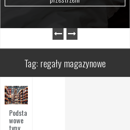
Tag:
regały magazynowe
Podsta
wowe
typy