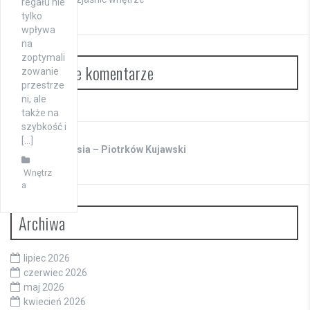
regału nie
tylko
wpływa
na
zoptymali
Najnowsze komentarze
zowanie
przestrze
ni, ale
także na
szybkość i
[…]
Warsztat Kubusia – Piotrków Kujawski
Wnętrz
a
Archiwa
lipiec 2026
czerwiec 2026
maj 2026
kwiecień 2026