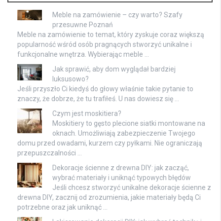
Meble na zamówienie – czy warto? Szafy
przesuwne Poznań
Meble na zamówienie to temat, który zyskuje coraz większą
popularność wśród osób pragnących stworzyć unikalne i
funkcjonalne wnętrza. Wybierając meble …
Jak sprawić, aby dom wyglądał bardziej
luksusowo?
Jeśli przyszło Ci kiedyś do głowy właśnie takie pytanie to
znaczy, że dobrze, że tu trafiłeś. U nas dowiesz się …
Czym jest moskitiera?
Moskitiery to gęsto plecione siatki montowane na
oknach. Umożliwiają zabezpieczenie Twojego
domu przed owadami, kurzem czy pyłkami. Nie ograniczają
przepuszczalności …
Dekoracje ścienne z drewna DIY: jak zacząć,
wybrać materiały i uniknąć typowych błędów
Jeśli chcesz stworzyć unikalne dekoracje ścienne z
drewna DIY, zacznij od zrozumienia, jakie materiały będą Ci
potrzebne oraz jak uniknąć …