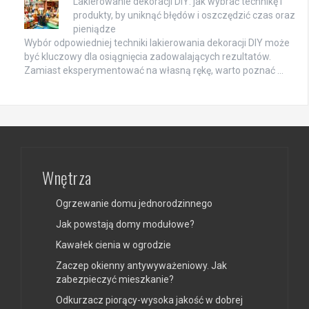
Lakierowanie dekoracji DIY: jak wybrać technikę i
produkty, by uniknąć błędów i oszczędzić czas oraz
pieniądze
Wybór odpowiedniej techniki lakierowania dekoracji DIY może
być kluczowy dla osiągnięcia zadowalających rezultatów.
Zamiast eksperymentować na własną rękę, warto poznać …
Wnętrza
Ogrzewanie domu jednorodzinnego
Jak powstają domy modułowe?
Kawałek cienia w ogrodzie
Zaczep okienny antywyważeniowy. Jak
zabezpieczyć mieszkanie?
Odkurzacz piorący-wysoka jakość w dobrej