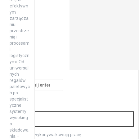
efektywn
ym
zarządza
niu
przestrze
nią i
procesam
i
logistyczn
ymi. Od
uniwersal
nych
regałów
Szukaj:
paletowyc
h po
specjalist
yczne
systemy
Wnętrza
wysokieg
o
składowa
Jak dobrze wykonywać swoją pracę
nia –