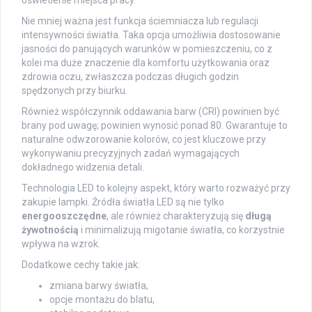
oświetlenie miejsca pracy.
Nie mniej ważna jest funkcja ściemniacza lub regulacji
intensywności światła. Taka opcja umożliwia dostosowanie
jasności do panujących warunków w pomieszczeniu, co z
kolei ma duże znaczenie dla komfortu użytkowania oraz
zdrowia oczu, zwłaszcza podczas długich godzin
spędzonych przy biurku.
Również współczynnik oddawania barw (CRI) powinien być
brany pod uwagę; powinien wynosić ponad 80. Gwarantuje to
naturalne odwzorowanie kolorów, co jest kluczowe przy
wykonywaniu precyzyjnych zadań wymagających
dokładnego widzenia detali.
Technologia LED to kolejny aspekt, który warto rozważyć przy
zakupie lampki. Źródła światła LED są nie tylko
energooszczędne
, ale również charakteryzują się
długą
żywotnością
i minimalizują migotanie światła, co korzystnie
wpływa na wzrok.
Dodatkowe cechy takie jak:
zmiana barwy światła,
opcje montażu do blatu,