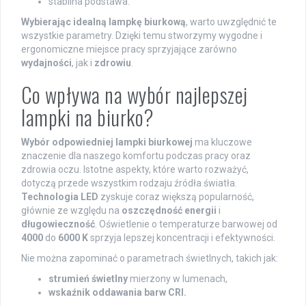
stabilna podstawa.
Wybierając idealną lampkę biurkową
, warto uwzględnić te
wszystkie parametry. Dzięki temu stworzymy wygodne i
ergonomiczne miejsce pracy sprzyjające zarówno
wydajności
, jak i
zdrowiu
.
Co wpływa na wybór najlepszej
lampki na biurko?
Wybór odpowiedniej lampki biurkowej
ma kluczowe
znaczenie dla naszego komfortu podczas pracy oraz
zdrowia oczu. Istotne aspekty, które warto rozważyć,
dotyczą przede wszystkim rodzaju źródła światła.
Technologia LED
zyskuje coraz większą popularność,
głównie ze względu na
oszczędność energii
i
długowieczność
. Oświetlenie o temperaturze barwowej od
4000
do
6000 K
sprzyja lepszej koncentracji i efektywności.
Nie można zapominać o parametrach świetlnych, takich jak:
strumień świetlny
mierzony w lumenach,
wskaźnik oddawania barw CRI.