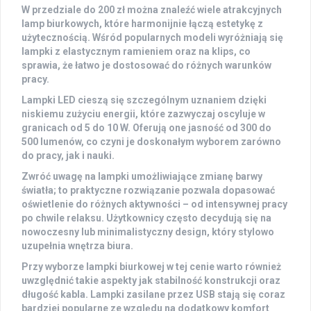
W przedziale do
200 zł
można znaleźć wiele atrakcyjnych
lamp biurkowych, które harmonijnie łączą estetykę z
użytecznością. Wśród popularnych modeli wyróżniają się
lampki z elastycznym ramieniem oraz na klips, co
sprawia, że łatwo je dostosować do różnych warunków
pracy.
Lampki
LED
cieszą się szczególnym uznaniem dzięki
niskiemu zużyciu energii, które zazwyczaj oscyluje w
granicach od
5 do 10 W
. Oferują one jasność od
300 do
500 lumenów
, co czyni je doskonałym wyborem zarówno
do pracy, jak i nauki.
Zwróć uwagę na lampki umożliwiające zmianę barwy
światła
; to praktyczne rozwiązanie pozwala dopasować
oświetlenie do różnych aktywności – od intensywnej pracy
po chwile relaksu. Użytkownicy często decydują się na
nowoczesny lub minimalistyczny design, który stylowo
uzupełnia wnętrza biura.
Przy wyborze lampki biurkowej w tej cenie warto również
uwzględnić takie aspekty jak stabilność konstrukcji oraz
długość kabla. Lampki zasilane przez
USB
stają się coraz
bardziej popularne ze względu na dodatkowy komfort