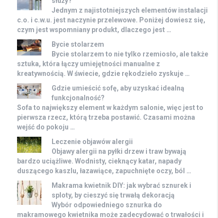
służy?
Jednym z najistotniejszych elementów instalacji
c.o. i c.w.u. jest naczynie przelewowe. Poniżej dowiesz się,
czym jest wspomniany produkt, dlaczego jest …
Bycie stolarzem
Bycie stolarzem to nie tylko rzemiosło, ale także
sztuka, która łączy umiejętności manualne z
kreatywnością. W świecie, gdzie rękodzieło zyskuje …
Gdzie umieścić sofę, aby uzyskać idealną
funkcjonalność?
Sofa to największy element w każdym salonie, więc jest to
pierwsza rzecz, którą trzeba postawić. Czasami można
wejść do pokoju …
Leczenie objawów alergii
Objawy alergii na pyłki drzew i traw bywają
bardzo uciążliwe. Wodnisty, cieknący katar, napady
duszącego kaszlu, łazawiące, zapuchnięte oczy, ból …
Makrama kwietnik DIY: jak wybrać sznurek i
sploty, by cieszyć się trwałą dekoracją
Wybór odpowiedniego sznurka do
makramowego kwietnika może zadecydować o trwałości i