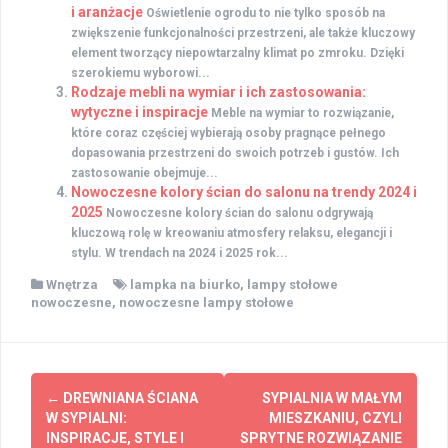
i aranżacje
Oświetlenie ogrodu to nie tylko sposób na
zwiększenie funkcjonalności przestrzeni, ale także kluczowy
element tworzący niepowtarzalny klimat po zmroku. Dzięki
szerokiemu wyborowi...
Rodzaje mebli na wymiar i ich zastosowania:
wytyczne i inspiracje
Meble na wymiar to rozwiązanie,
które coraz częściej wybierają osoby pragnące pełnego
dopasowania przestrzeni do swoich potrzeb i gustów. Ich
zastosowanie obejmuje...
Nowoczesne kolory ścian do salonu na trendy 2024 i
2025
Nowoczesne kolory ścian do salonu odgrywają
kluczową rolę w kreowaniu atmosfery relaksu, elegancji i
stylu. W trendach na 2024 i 2025 rok...
Wnętrza
lampka na biurko
,
lampy stołowe
nowoczesne
,
nowoczesne lampy stołowe
Zobacz
←
DREWNIANA ŚCIANA
SYPIALNIA W MAŁYM
wpisy
W SYPIALNI:
MIESZKANIU, CZYLI
INSPIRACJE, STYLE I
SPRYTNE ROZWIĄZANIE