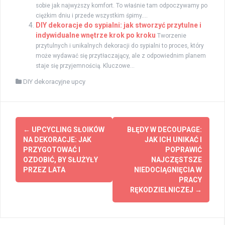
sobie jak najwyższy komfort. To właśnie tam odpoczywamy po
ciężkim dniu i przede wszystkim śpimy....
DIY dekoracje do sypialni: jak stworzyć przytulne i
indywidualne wnętrze krok po kroku
Tworzenie
przytulnych i unikalnych dekoracji do sypialni to proces, który
może wydawać się przytłaczający, ale z odpowiednim planem
staje się przyjemnością. Kluczowe...
DIY dekoracyjne upcy
Zobacz
←
UPCYCLING SŁOIKÓW
BŁĘDY W DECOUPAGE:
wpisy
NA DEKORACJE: JAK
JAK ICH UNIKAĆ I
PRZYGOTOWAĆ I
POPRAWIĆ
OZDOBIĆ, BY SŁUŻYŁY
NAJCZĘSTSZE
PRZEZ LATA
NIEDOCIĄGNIĘCIA W
PRACY
RĘKODZIELNICZEJ
→