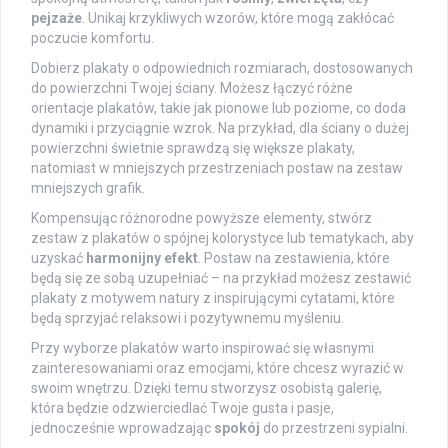
pejzaże
. Unikaj krzykliwych wzorów, które mogą zakłócać
poczucie komfortu.
Dobierz plakaty o odpowiednich rozmiarach, dostosowanych
do powierzchni Twojej ściany. Możesz łączyć różne
orientacje plakatów, takie jak pionowe lub poziome, co doda
dynamiki i przyciągnie wzrok. Na przykład, dla ściany o dużej
powierzchni świetnie sprawdzą się większe plakaty,
natomiast w mniejszych przestrzeniach postaw na zestaw
mniejszych grafik.
Kompensując różnorodne powyższe elementy, stwórz
zestaw z plakatów o spójnej kolorystyce lub tematykach, aby
uzyskać
harmonijny efekt
. Postaw na zestawienia, które
będą się ze sobą uzupełniać – na przykład możesz zestawić
plakaty z motywem natury z inspirującymi cytatami, które
będą sprzyjać relaksowi i pozytywnemu myśleniu.
Przy wyborze plakatów warto inspirować się własnymi
zainteresowaniami oraz emocjami, które chcesz wyrazić w
swoim wnętrzu. Dzięki temu stworzysz osobistą galerię,
która będzie odzwierciedlać Twoje gusta i pasje,
jednocześnie wprowadzając
spokój
do przestrzeni sypialni.