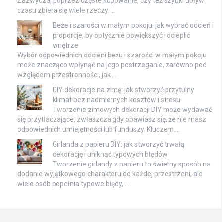
Zazwyczaj poprzez częste kupowanie, czy też szybki upływ
czasu zbiera się wiele rzeczy. …
Beże i szarości w małym pokoju: jak wybrać odcień i
proporcje, by optycznie powiększyć i ocieplić
wnętrze
Wybór odpowiednich odcieni beżu i szarości w małym pokoju
może znacząco wpłynąć na jego postrzeganie, zarówno pod
względem przestronności, jak …
DIY dekoracje na zimę: jak stworzyć przytulny
klimat bez nadmiernych kosztów i stresu
Tworzenie zimowych dekoracji DIY może wydawać
się przytłaczające, zwłaszcza gdy obawiasz się, że nie masz
odpowiednich umiejętności lub funduszy. Kluczem …
Girlanda z papieru DIY: jak stworzyć trwałą
dekorację i uniknąć typowych błędów
Tworzenie girlandy z papieru to świetny sposób na
dodanie wyjątkowego charakteru do każdej przestrzeni, ale
wiele osób popełnia typowe błędy, …