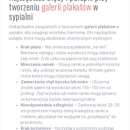
tworzeniu
galerii plakatów
w
sypialni
Unikaj błędów związanych z tworzeniem
galerii plakatów
w
sypialni, aby osiągnąć estetykę i harmonię. Oto najczęstsze
pułapki, które mogą skutkować chaotycznym wystrojem:
Brak planu
– Nie umieszczaj plakatów „na oko”.
Nierówne odstępy i różne wysokości mogą zaburzyć
cały efekt. Zrób szkic na papierze lub użyj szablonów.
Mieszanie ramek
– Stosuj ramki w jednolitym kolorze
i stylu, aby uniknąć wrażenia nieładu. W małej galerii
różne kolory mogą rozpraszać uwagę.
Zawieszanie zbyt wysoko lub nisko
– Utrzymuj
środek galerii na wysokości około 145–150 cm od
podłogi. Zbyt wysokie lub niskie ramki mogą sprawić,
że kompozycja będzie nieproporcjonalna.
Nieodpowiednie odległości
– Zachowaj około 20–30
cm przestrzeni między dolną krawędzią ramki a
meblem, aby plakat nie wyglądał na „przyklejony” do
przedmiotu.
Brak poziomicy
– Korzystaj z poziomnicy podczas