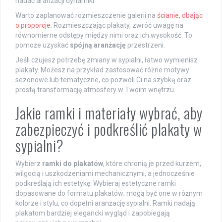
nadać aranżacji dynamiki.
Warto zaplanować rozmieszczenie galerii na
ścianie, dbając
o proporcje
. Rozmieszczając plakaty, zwróć uwagę na
równomierne odstępy między nimi oraz ich wysokość. To
pomoże uzyskać
spójną aranżację
przestrzeni.
Jeśli czujesz potrzebę zmiany w sypialni, łatwo wymienisz
plakaty. Możesz na przykład zastosować różne motywy
sezonowe lub tematyczne, co pozwoli Ci na szybką oraz
prostą transformację atmosfery w Twoim wnętrzu.
Jakie ramki i materiały wybrać, aby
zabezpieczyć i podkreślić plakaty w
sypialni?
Wybierz
ramki do plakatów
, które chronią je przed kurzem,
wilgocią i uszkodzeniami mechanicznymi, a jednocześnie
podkreślają ich estetykę. Wybieraj estetyczne ramki
dopasowane do formatu plakatów; mogą być one w różnym
kolorze i stylu, co dopełni aranżację sypialni. Ramki nadają
plakatom bardziej elegancki wygląd i zapobiegają