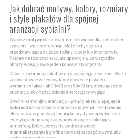
Jak dobrać motywy, kolory, rozmiary
i style plakatów dla spójnej
aranżacji sypialni?
Wybierz
motywy
plakatów, które odzwierciedlają charakter
sypialni i Twoje preferencje. Może to być sztuka
przedstawiająca pejzaże, rośliny, cytaty lub inne tematy.
Postaw na różnorodność, ale upewnij się, że wszystkie
obrazy wpisują się w jeden koncept stylistyczny.
Dobierz
rozmiary
plakatów do dostępnej przestrzeni. Warto
zainwestować w zestaw, który obejmuje plakaty o
wymiarach takich jak 30×40 cm i 50×70 cm, stosując różne
orientacje, aby nadać ścianie interesujący wygląd.
Stwórz harmonijną aranżację, łącząc plakaty w
spójnych
kolorach
lub komplementarnych motywach. Zestawienie
elementów w podobnej tonacji kolorystycznej wpłynie na
estetykę całego wnętrza, wprowadzając relaksującą
atmosferę. Dobry pomysł to kontrastowanie
minimalistycznych
grafik z bardziej szczegółowymi, aby