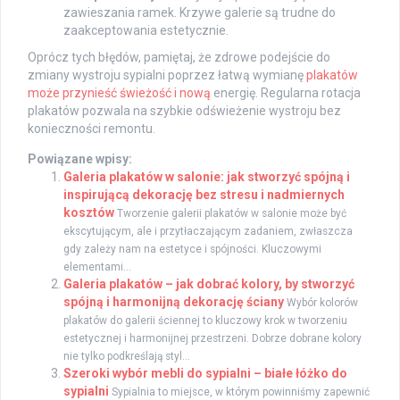
zawieszania ramek. Krzywe galerie są trudne do
zaakceptowania estetycznie.
Oprócz tych błędów, pamiętaj, że zdrowe podejście do
zmiany wystroju sypialni poprzez łatwą wymianę
plakatów
może przynieść świeżość i nową
energię. Regularna rotacja
plakatów pozwala na szybkie odświeżenie wystroju bez
konieczności remontu.
Powiązane wpisy:
Galeria plakatów w salonie: jak stworzyć spójną i
inspirującą dekorację bez stresu i nadmiernych
kosztów
Tworzenie galerii plakatów w salonie może być
ekscytującym, ale i przytłaczającym zadaniem, zwłaszcza
gdy zależy nam na estetyce i spójności. Kluczowymi
elementami...
Galeria plakatów – jak dobrać kolory, by stworzyć
spójną i harmonijną dekorację ściany
Wybór kolorów
plakatów do galerii ściennej to kluczowy krok w tworzeniu
estetycznej i harmonijnej przestrzeni. Dobrze dobrane kolory
nie tylko podkreślają styl...
Szeroki wybór mebli do sypialni – białe łóżko do
sypialni
Sypialnia to miejsce, w którym powinniśmy zapewnić