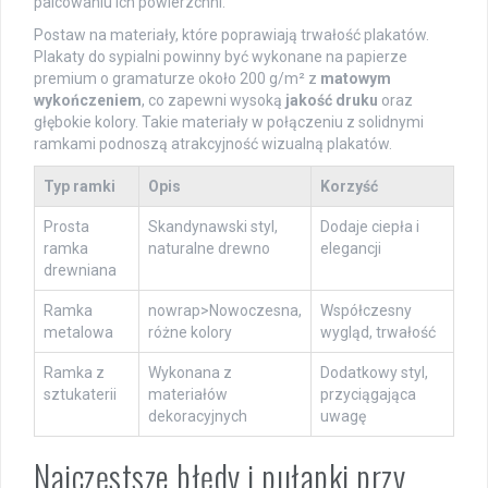
palcowaniu ich powierzchni.
Postaw na materiały, które poprawiają trwałość plakatów.
Plakaty do sypialni powinny być wykonane na papierze
premium o gramaturze około 200 g/m² z
matowym
wykończeniem
, co zapewni wysoką
jakość druku
oraz
głębokie kolory. Takie materiały w połączeniu z solidnymi
ramkami podnoszą atrakcyjność wizualną plakatów.
Typ ramki
Opis
Korzyść
Prosta
Skandynawski styl,
Dodaje ciepła i
ramka
naturalne drewno
elegancji
drewniana
Ramka
nowrap>Nowoczesna,
Współczesny
metalowa
różne kolory
wygląd, trwałość
Ramka z
Wykonana z
Dodatkowy styl,
sztukaterii
materiałów
przyciągająca
dekoracyjnych
uwagę
Najczęstsze błędy i pułapki przy