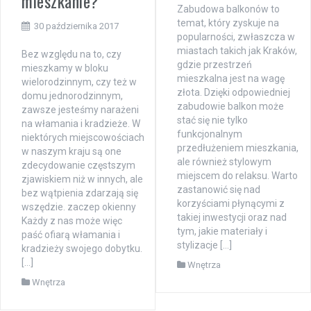
mieszkanie?
Zabudowa balkonów to
temat, który zyskuje na
30 października 2017
popularności, zwłaszcza w
miastach takich jak Kraków,
Bez względu na to, czy
gdzie przestrzeń
mieszkamy w bloku
mieszkalna jest na wagę
wielorodzinnym, czy też w
złota. Dzięki odpowiedniej
domu jednorodzinnym,
zabudowie balkon może
zawsze jesteśmy narażeni
stać się nie tylko
na włamania i kradzieże. W
funkcjonalnym
niektórych miejscowościach
przedłużeniem mieszkania,
w naszym kraju są one
ale również stylowym
zdecydowanie częstszym
miejscem do relaksu. Warto
zjawiskiem niż w innych, ale
zastanowić się nad
bez wątpienia zdarzają się
korzyściami płynącymi z
wszędzie. zaczep okienny
takiej inwestycji oraz nad
Każdy z nas może więc
tym, jakie materiały i
paść ofiarą włamania i
stylizacje […]
kradzieży swojego dobytku.
[…]
Wnętrza
Wnętrza