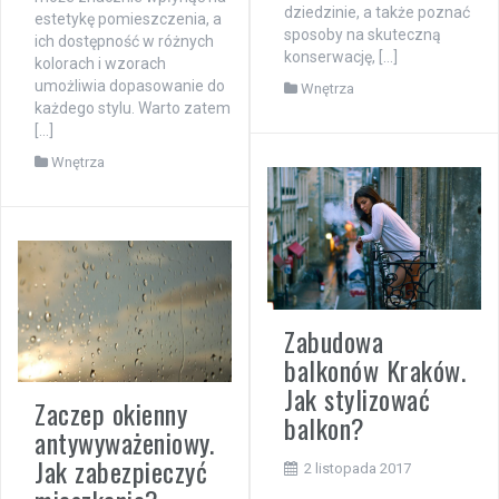
dziedzinie, a także poznać
estetykę pomieszczenia, a
sposoby na skuteczną
ich dostępność w różnych
konserwację, […]
kolorach i wzorach
umożliwia dopasowanie do
Wnętrza
każdego stylu. Warto zatem
[…]
Wnętrza
Zabudowa
balkonów Kraków.
Jak stylizować
Zaczep okienny
balkon?
antywyważeniowy.
Jak zabezpieczyć
2 listopada 2017