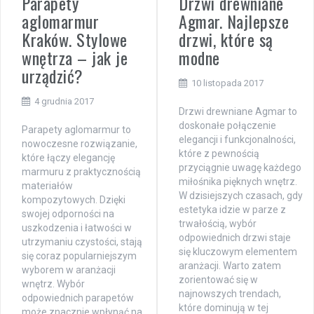
Parapety
Drzwi drewniane
aglomarmur
Agmar. Najlepsze
Kraków. Stylowe
drzwi, które są
wnętrza – jak je
modne
urządzić?
10 listopada 2017
4 grudnia 2017
Drzwi drewniane Agmar to
doskonałe połączenie
Parapety aglomarmur to
elegancji i funkcjonalności,
nowoczesne rozwiązanie,
które z pewnością
które łączy elegancję
przyciągnie uwagę każdego
marmuru z praktycznością
miłośnika pięknych wnętrz.
materiałów
W dzisiejszych czasach, gdy
kompozytowych. Dzięki
estetyka idzie w parze z
swojej odporności na
trwałością, wybór
uszkodzenia i łatwości w
odpowiednich drzwi staje
utrzymaniu czystości, stają
się kluczowym elementem
się coraz popularniejszym
aranżacji. Warto zatem
wyborem w aranżacji
zorientować się w
wnętrz. Wybór
najnowszych trendach,
odpowiednich parapetów
które dominują w tej
może znacznie wpłynąć na