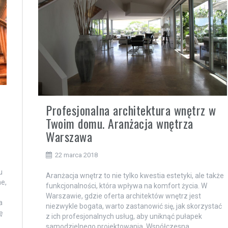
Profesjonalna architektura wnętrz w
Twoim domu. Aranżacja wnętrza
Warszawa
22 marca 2018
u
Aranżacja wnętrz to nie tylko kwestia estetyki, ale także
e,
funkcjonalności, która wpływa na komfort życia. W
Warszawie, gdzie oferta architektów wnętrz jest
a
niezwykle bogata, warto zastanowić się, jak skorzystać
ę
z ich profesjonalnych usług, aby uniknąć pułapek
samodzielnego projektowania. Współczesna