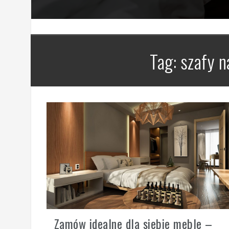
Tag:
szafy 
Zamów idealne dla siebie meble –