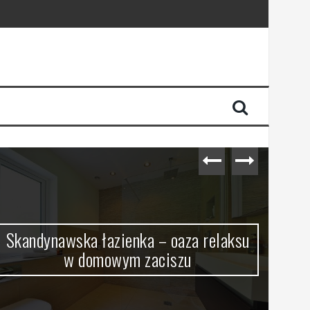
aksu
Stylowe i funkcjonalne, czyli jak
urządza się nowoczesne wnętrza