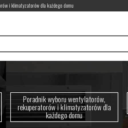
orów i klimatyzatorów dla każdego domu
w domowym zaciszu
a się nowoczesne wnętrza
 funkcjonalność i estetykę?
 kabiny prysznicowej?
ne rozwiązanie do niewielkiej przestrzeni
orów,
Skandynawska łazienka – oaza rel
rów dla
w domowym zaciszu