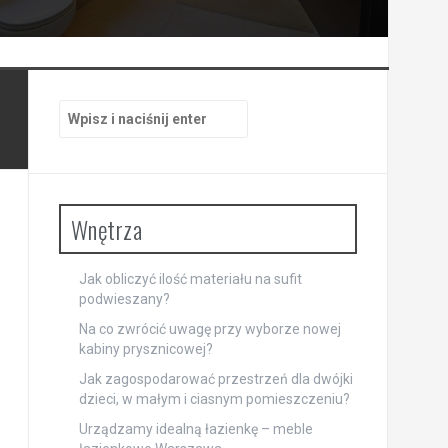
Szukaj:
Wnętrza
Jak obliczyć ilość materiału na sufit
podwieszany?
Na co zwrócić uwagę przy wyborze nowej
kabiny prysznicowej?
Jak zagospodarować przestrzeń dla dwójki
dzieci, w małym i ciasnym pomieszczeniu?
Urządzamy idealną łazienkę – meble