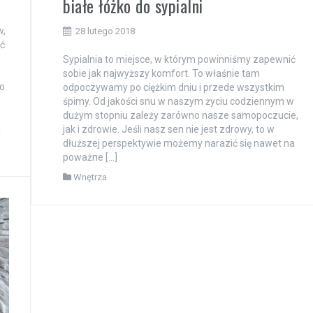
białe łóżko do sypialni
w,
28 lutego 2018
ść
Sypialnia to miejsce, w którym powinniśmy zapewnić
sobie jak najwyższy komfort. To właśnie tam
o
odpoczywamy po ciężkim dniu i przede wszystkim
śpimy. Od jakości snu w naszym życiu codziennym w
dużym stopniu zależy zarówno nasze samopoczucie,
]
jak i zdrowie. Jeśli nasz sen nie jest zdrowy, to w
dłuższej perspektywie możemy narazić się nawet na
poważne […]
Wnętrza