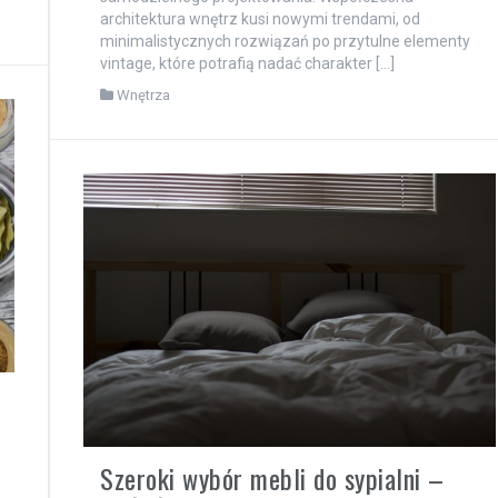
architektura wnętrz kusi nowymi trendami, od
minimalistycznych rozwiązań po przytulne elementy
vintage, które potrafią nadać charakter […]
Wnętrza
Szeroki wybór mebli do sypialni –