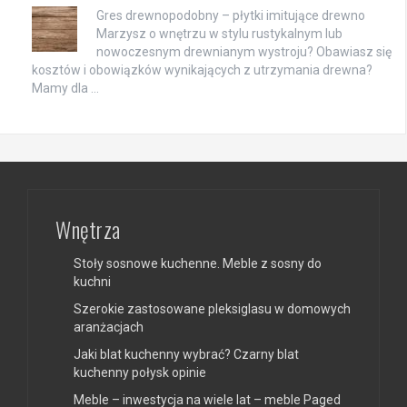
Gres drewnopodobny – płytki imitujące drewno
Marzysz o wnętrzu w stylu rustykalnym lub
nowoczesnym drewnianym wystroju? Obawiasz się
kosztów i obowiązków wynikających z utrzymania drewna?
Mamy dla …
Wnętrza
Stoły sosnowe kuchenne. Meble z sosny do
kuchni
Szerokie zastosowane pleksiglasu w domowych
aranżacjach
Jaki blat kuchenny wybrać? Czarny blat
kuchenny połysk opinie
Meble – inwestycja na wiele lat – meble Paged