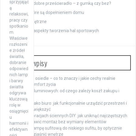
sprzyjając
Jak wybrać dobre prześcieradło – z gumką czy bez?
ą
Werandy, które są dopełnieniem domu
relaksowi,
pracy czy
Rolety zewnętrzne
spotkanio
Praktyczne aspekty tworzenia hal sportowych
m.
Właściwe
rozłożeni
e źródeł
światła,
Ostatnie wpisy
dobranie
odpowied
nich lamp
Nowoczesne osiedle – co to znaczy i jakie cechy realnie
i barwy
wpływają na komfort życia
światła
Cena okien aluminiowych: od czego zależy koszt zakupu i
odgrywa
montażu
kluczową
Wąski pokój jako biuro: jak funkcjonalnie urządzić przestrzeń i
rolę w
optycznie ją powiększyć
osiągnięci
Błędy w dekoracjach ściennych DIY: jak uniknąć najczęstszych
u
pomyłek i naprawić montaż bez wymiany elementów
harmonii i
Jak wybrać lampę sufitową do niskiego sufitu, by optycznie
efektywn
powiększyć i rozjaśnić wnętrze
ości