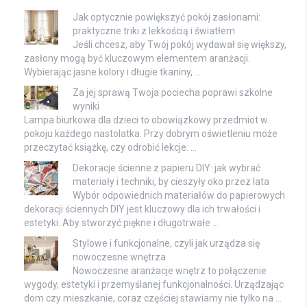
Jak optycznie powiększyć pokój zasłonami:
praktyczne triki z lekkością i światłem
Jeśli chcesz, aby Twój pokój wydawał się większy,
zasłony mogą być kluczowym elementem aranżacji.
Wybierając jasne kolory i długie tkaniny, …
Za jej sprawą Twoja pociecha poprawi szkolne
wyniki
Lampa biurkowa dla dzieci to obowiązkowy przedmiot w
pokoju każdego nastolatka. Przy dobrym oświetleniu może
przeczytać książkę, czy odrobić lekcje. …
Dekoracje ścienne z papieru DIY: jak wybrać
materiały i techniki, by cieszyły oko przez lata
Wybór odpowiednich materiałów do papierowych
dekoracji ściennych DIY jest kluczowy dla ich trwałości i
estetyki. Aby stworzyć piękne i długotrwałe …
Stylowe i funkcjonalne, czyli jak urządza się
nowoczesne wnętrza
Nowoczesne aranżacje wnętrz to połączenie
wygody, estetyki i przemyślanej funkcjonalności. Urządzając
dom czy mieszkanie, coraz częściej stawiamy nie tylko na …