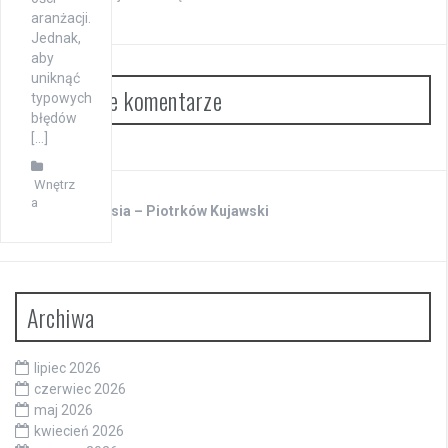
aranżacji.
Jednak,
aby
uniknąć
Najnowsze komentarze
typowych
błędów
[…]
Wnętrz
a
Warsztat Kubusia – Piotrków Kujawski
Archiwa
lipiec 2026
czerwiec 2026
maj 2026
kwiecień 2026