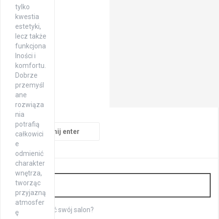
tylko
kwestia
estetyki,
lecz także
funkcjona
lności i
komfortu.
Dobrze
przemyśl
ane
rozwiąza
nia
potrafią
Szukaj:
całkowici
e
odmienić
charakter
wnętrza,
Wnętrza
tworząc
przyjazną
atmosfer
Jak urządzić swój salon?
ę