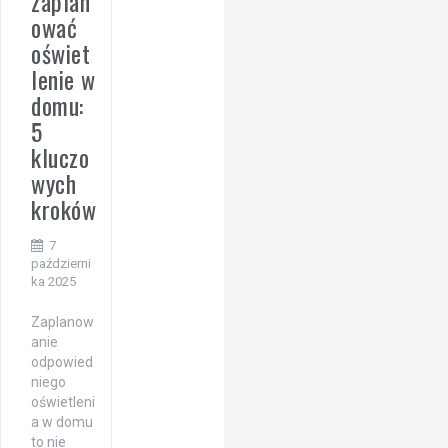
zaplan
ować
oświet
lenie w
domu:
5
kluczo
wych
kroków
7
październi
ka 2025
Zaplanow
anie
odpowied
niego
oświetleni
a w domu
to nie