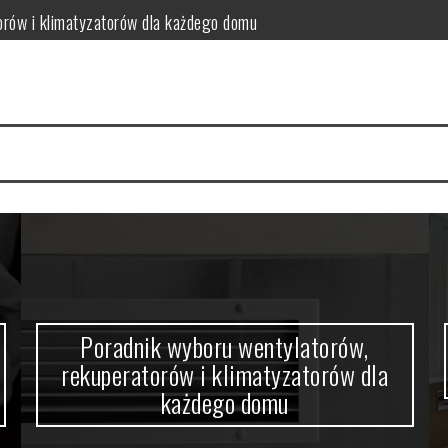
orów i klimatyzatorów dla każdego domu
w domowym zaciszu
a się nowoczesne wnętrza
 funkcjonalność i estetykę?
 kabiny prysznicowej?
ne rozwiązanie do niewielkiej przestrzeni
Poradnik wyboru wentylatorów,
rekuperatorów i klimatyzatorów dla
każdego domu