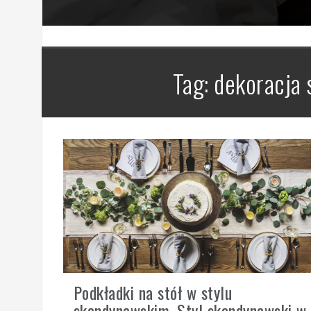
Tag:
dekoracja 
Podkładki na stół w stylu
skandynawskim. Styl skandynawski w