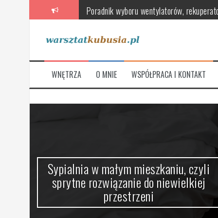
Przeskocz
Poradnik wyboru wentylatorów, rekuperat
do
treści
Skandynawska łazienka – oaza relaksu 
Stylowe i funkcjonalne, czyli jak urządz
Jak wybrać meble łazienkowe, które łączą
WNĘTRZA
O MNIE
WSPÓŁPRACA I KONTAKT
Na co zwrócić uwagę przy wyborze nowej
Sypialnia w małym mieszkaniu, czyli spryt
ze
Sypialnia w małym mieszkaniu, czyli
sprytne rozwiązanie do niewielkiej
przestrzeni