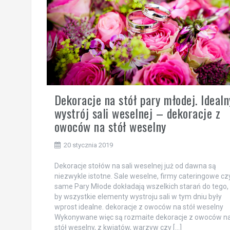
Dekoracje na stół pary młodej. Idealn
wystrój sali weselnej – dekoracje z
owoców na stół weselny
20 stycznia 2019
Dekoracje stołów na sali weselnej już od dawna są
niezwykle istotne. Sale weselne, firmy cateringowe cz
same Pary Młode dokładają wszelkich starań do tego,
by wszystkie elementy wystroju sali w tym dniu były
wprost idealne. dekoracje z owoców na stół weselny
Wykonywane więc są rozmaite dekoracje z owoców n
stół weselny, z kwiatów, warzyw czy […]