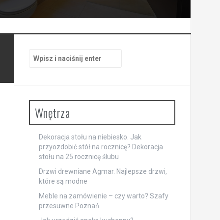
Szukaj:
Wnętrza
Dekoracja stołu na niebiesko. Jak
przyozdobić stół na rocznicę? Dekoracja
stołu na 25 rocznicę ślubu
Drzwi drewniane Agmar. Najlepsze drzwi,
które są modne
Meble na zamówienie – czy warto? Szafy
przesuwne Poznań