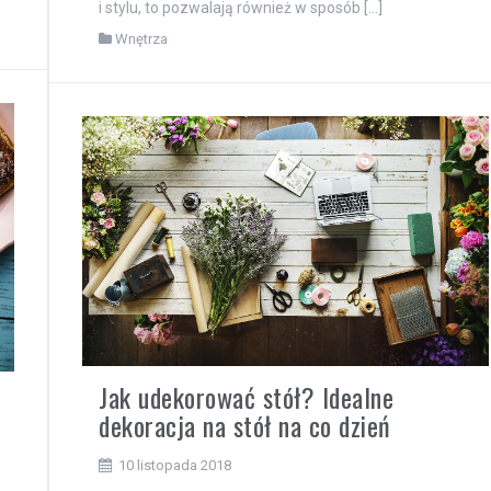
i stylu, to pozwalają również w sposób […]
Wnętrza
Jak udekorować stół? Idealne
dekoracja na stół na co dzień
10 listopada 2018