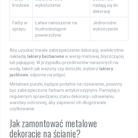
kredowe
wykończenie
nadają się do
dekoracji
Farby w
Łatwe nanoszenie na
Jednorodne
sprayu
trudnodostępne
wykończenie
powierzchnie
Aby uzyskać trwałe zabezpieczenie dekoracji, wielokrotnie
nakładaj
lakiery bezbarwne
w wersji matowej, błyszczącej
lub pękającej. W przypadku przedmiotów narażonych na
wodę, takich jak wazony czy doniczki, wybierz
lakiery
jachtowe
, odporne na wilgoć.
Metalowe puszki, będące podatne na rdzewienie, powinny
być zabezpieczone farbami antykorozyjnymi. Pamiętaj o
regularnym sprawdzaniu stanu dekoracji i odnawianiu
warstwy ochronnej, aby zapewnić ich długotrwałe
użytkowanie.
Jak zamontować metalowe
dekoracje na ścianie?