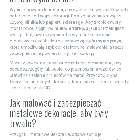
Wybierz
nożyce do metalu
, aby swobodnie wycinać kształty
potrzebne do Twojej dekoracji. Do wygładzania krawędzi
używaj
pilnika
lub
papieru ściernego
. Aby zrobić otwory
montażowe, sięgnij po
mini wiertarkę
, a jeśli potrzebujesz
wygiąć drut, użyj
szczypiec
. Do wykończenia swoich
metalowych ozdób idealnie sprawdzą się
farby w sprayu
,
które umożliwiają szybkie i efektowne malowanie, a także
zabezpieczanie powierzchni przed korozją.
Możesz również zastosować markery permanentne, aby
dodać szczegóły, lub papier do przenoszenia wzorów, co
ułatwi naniesienie projektów na metal. Przygotuj się na
tworzenie unikalnych dekoracji, które odzwierciedlą Twój styl
i charakter sztuki DIY.
Jak malować i zabezpieczać
metalowe dekoracje, aby były
trwałe?
Przygotuj metalowe dekoracje, odpowiednio je