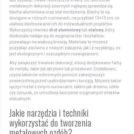
aby uzyskać trwałe i estetyczne efekty. Do tworzenia
metalowych dekoracji ściennych najlepiej sprawdza się
blacha aluminiowa oraz stal nierdzewna. Blachy te są
dostępne w różnych rozmiarach, na przykład 15×15 cm, co
ułatwia dostosowanie ich do indywidualnych projektów.
Wykorzystuj również
drut aluminiowy
lub
stalowy
, który
doskonale nadaje się do wyginania liter i kształtów,
pozwalając na większą kreację. Materiały te możesz
pozyskać zarówno z nowych zakupów, jak i z recyklingu, co
jest ekologicznym i oszczędnym rozwiązaniem.
Aby zwiększyć trwałość dekoracji, stosuj dedykowane farby
do metalu, takie jak akrylowe lub proszkowe. Dodatkowo,
użycie lakierów ochronnych pomoże zabezpieczyć
powierzchnię przed uszkodzeniami i korozją. Możesz także
łączyć metal z innymi surowcami, takimi jak drewno, szkło
czy sznurek, co umożliwia tworzenie oryginalnych efektów
wizualnych.
Jakie narzędzia i techniki
wykorzystać do tworzenia
metalowych ozdób?