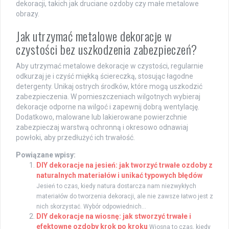
dekoracji, takich jak druciane ozdoby czy małe metalowe
obrazy.
Jak utrzymać metalowe dekoracje w
czystości bez uszkodzenia zabezpieczeń?
Aby utrzymać metalowe dekoracje w czystości, regularnie
odkurzaj je i czyść miękką ściereczką, stosując łagodne
detergenty. Unikaj ostrych środków, które mogą uszkodzić
zabezpieczenia. W pomieszczeniach wilgotnych wybieraj
dekoracje odporne na wilgoć i zapewnij dobrą wentylację.
Dodatkowo, malowane lub lakierowane powierzchnie
zabezpieczaj warstwą ochronną i okresowo odnawiaj
powłoki, aby przedłużyć ich trwałość.
Powiązane wpisy:
DIY dekoracje na jesień: jak tworzyć trwałe ozdoby z
naturalnych materiałów i unikać typowych błędów
Jesień to czas, kiedy natura dostarcza nam niezwykłych
materiałów do tworzenia dekoracji, ale nie zawsze łatwo jest z
nich skorzystać. Wybór odpowiednich...
DIY dekoracje na wiosnę: jak stworzyć trwałe i
efektowne ozdoby krok po kroku
Wiosna to czas, kiedy