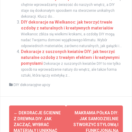
chętnie wprowadzamy świeżość do naszych wnętrz, a DIY
staje się doskonałym sposobem na stworzenie unikalnych
dekoracji. Klucz do...
DIY dekoracje na Wielkanoc: jak tworzyć trwałe
ozdoby z naturalnych i kreatywnych materiałów
Wielkanoc zbliża się wielkimi krokami, a ozdoby DIY mogą
nadać Twojemu domowi wyjątkowego klimatu. Wybór
odpowiednich materiałów, zarówno naturalnych, jak gałązki i...
Dekoracje z suszonych kwiatów DIY: jak tworzyć
naturalne ozdoby z trwałym efektem i kreatywnymi
pomysłami
Dekoracje z suszonych kwiatów DIY to nie tylko
sposób na wprowadzenie natury do wnętrz, ale także forma
sztuki, która łączy estetykę z...
DIY dekoracyjne upcy
Zobacz
←
DEKORACJE ŚCIENNE
MAKRAMA PÓŁKA DIY:
wpisy
Z DREWNA DIY: JAK
JAK SAMODZIELNIE
ZACZĄĆ, WYBRAĆ
STWORZYĆ STYLOWĄ I
MATERIAŁY I UNIKNĄĆ
FUNKCJONALNĄ