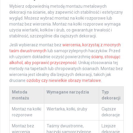
Wybierz odpowiednią metodę montażu metalowych
dekoracji na ścianie, aby zapewnić ich stabilność i estetyczny
wygląd. Możesz wybrać montaż na kołki rozporowe lub
montaż bez wiercenia. Montaż na kołki rozporowe wymaga
użycia wiertarki, kołków i śrub, co gwarantuje trwałość i
stabilność, szczególnie dla cięższych dekoracji.
Jeśli wybierasz montaż bez
wiercenia, korzystaj z mocnych
taśm dwustronnych
lub samoprzylepnych haczyków. Przed
ich użyciem dokładnie oczyść powierzchnię
ściany, stosując
alkohol, aby poprawić przyczepność
. Unikaj stosowania tej
metody na tapetach lub chropowatych ścianach. Montaż bez
wiercenia jest idealny dla lżejszych dekoracji, takich jak
druciane
ozdoby czy niewielkie obrazy metalowe
.
Metoda
Wymagane narzędzia
Typ
montażu
dekoracji
Montaż na kołki
Wiertarka, kołki, śruby
Cięższe
rozporowe
dekoracje
Montaż bez
Taśmy dwustronne,
Lżejsze
wiercenia
haczyki samoprzylepne
dekoracje