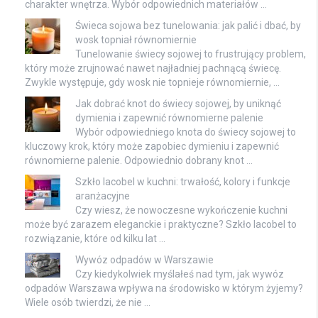
charakter wnętrza. Wybór odpowiednich materiałów …
Świeca sojowa bez tunelowania: jak palić i dbać, by
wosk topniał równomiernie
Tunelowanie świecy sojowej to frustrujący problem,
który może zrujnować nawet najładniej pachnącą świecę.
Zwykle występuje, gdy wosk nie topnieje równomiernie, …
Jak dobrać knot do świecy sojowej, by uniknąć
dymienia i zapewnić równomierne palenie
Wybór odpowiedniego knota do świecy sojowej to
kluczowy krok, który może zapobiec dymieniu i zapewnić
równomierne palenie. Odpowiednio dobrany knot …
Szkło lacobel w kuchni: trwałość, kolory i funkcje
aranżacyjne
Czy wiesz, że nowoczesne wykończenie kuchni
może być zarazem eleganckie i praktyczne? Szkło lacobel to
rozwiązanie, które od kilku lat …
Wywóz odpadów w Warszawie
Czy kiedykolwiek myślałeś nad tym, jak wywóz
odpadów Warszawa wpływa na środowisko w którym żyjemy?
Wiele osób twierdzi, że nie …