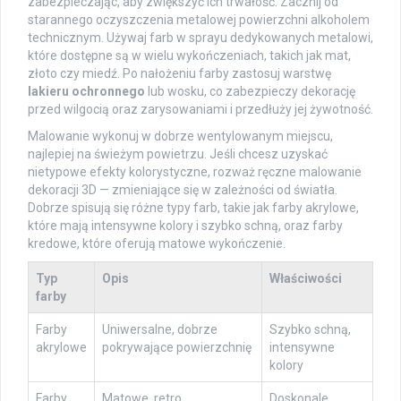
zabezpieczając, aby zwiększyć ich trwałość. Zacznij od
starannego oczyszczenia metalowej powierzchni alkoholem
technicznym. Używaj farb w sprayu dedykowanych metalowi,
które dostępne są w wielu wykończeniach, takich jak mat,
złoto czy miedź. Po nałożeniu farby zastosuj warstwę
lakieru ochronnego
lub wosku, co zabezpieczy dekorację
przed wilgocią oraz zarysowaniami i przedłuży jej żywotność.
Malowanie wykonuj w dobrze wentylowanym miejscu,
najlepiej na świeżym powietrzu. Jeśli chcesz uzyskać
nietypowe efekty kolorystyczne, rozważ ręczne malowanie
dekoracji 3D — zmieniające się w zależności od światła.
Dobrze spisują się różne typy farb, takie jak farby akrylowe,
które mają intensywne kolory i szybko schną, oraz farby
kredowe, które oferują matowe wykończenie.
Typ
Opis
Właściwości
farby
Farby
Uniwersalne, dobrze
Szybko schną,
akrylowe
pokrywające powierzchnię
intensywne
kolory
Farby
Matowe, retro
Doskonale