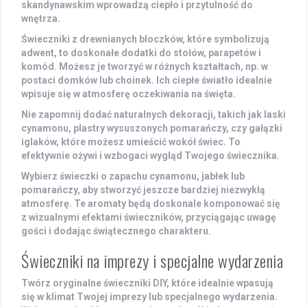
skandynawskim wprowadzą ciepło i przytulność do
wnętrza.
Świeczniki z drewnianych bloczków, które symbolizują
adwent, to doskonałe dodatki do stołów, parapetów i
komód. Możesz je tworzyć w różnych kształtach, np. w
postaci domków lub choinek. Ich ciepłe światło idealnie
wpisuje się w atmosferę oczekiwania na święta.
Nie zapomnij dodać naturalnych dekoracji, takich jak
laski
cynamonu, plastry wysuszonych pomarańczy
, czy gałązki
iglaków, które możesz umieścić wokół świec. To
efektywnie ożywi i wzbogaci wygląd Twojego świecznika.
Wybierz świeczki o zapachu cynamonu, jabłek lub
pomarańczy, aby stworzyć jeszcze bardziej niezwykłą
atmosferę. Te aromaty będą doskonale komponować się
z wizualnymi efektami świeczników, przyciągając uwagę
gości i dodając świątecznego charakteru.
Świeczniki na imprezy i specjalne wydarzenia
Twórz
oryginalne świeczniki
DIY, które idealnie wpasują
się w klimat Twojej imprezy lub specjalnego wydarzenia.