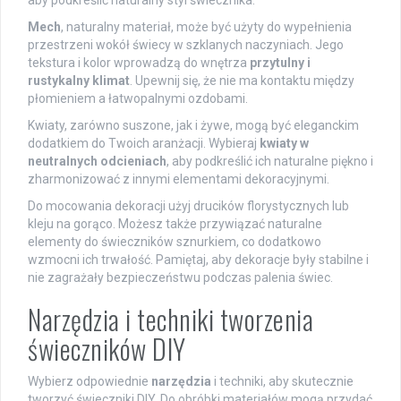
aby podkreślić naturalny styl świecznika.
Mech
, naturalny materiał, może być użyty do wypełnienia
przestrzeni wokół świecy w szklanych naczyniach. Jego
tekstura i kolor wprowadzą do wnętrza
przytulny i
rustykalny klimat
. Upewnij się, że nie ma kontaktu między
płomieniem a łatwopalnymi ozdobami.
Kwiaty, zarówno suszone, jak i żywe, mogą być eleganckim
dodatkiem do Twoich aranżacji. Wybieraj
kwiaty w
neutralnych odcieniach
, aby podkreślić ich naturalne piękno i
zharmonizować z innymi elementami dekoracyjnymi.
Do mocowania dekoracji użyj drucików florystycznych lub
kleju na gorąco. Możesz także przywiązać naturalne
elementy do świeczników sznurkiem, co dodatkowo
wzmocni ich trwałość. Pamiętaj, aby dekoracje były stabilne i
nie zagrażały bezpieczeństwu podczas palenia świec.
Narzędzia i techniki tworzenia
świeczników DIY
Wybierz odpowiednie
narzędzia
i techniki, aby skutecznie
tworzyć świeczniki DIY. Do obróbki materiałów mogą przydać