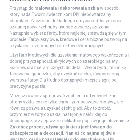
Przystąp do
malowania
i
dekorowania szkła
w sposób,
który nada Twoim świecznikom DIY niepowtarzalny
charakter. Zacznij od dokładnego umycia i odtłuszczenia
szklanej powierzchni, by usunąć zanieczyszczenia.
Następnie wybierz farby, które najlepiej sprawdzą się w tym
procesie. Farby akrylowe, kredowe i ceramiczne pozwolą na
uzyskanie różnorodnych efektów dekoracyjnych.
Użyj farb kredowych dla uzyskania matowego wykończenia i
dobrej przyczepności, akrylowych do szerokiego palety
kolorów, oraz ceramicznych do detali. Wykorzystuj technikę
tapowania gąbeczką, aby uzyskać cienką, równomierną
warstwę farby. Dla trudno dostępnych miejsc sięgnij po
precyzyjne pędzle.
Możesz również spróbować zdobienia od wewnętrznej
strony szkła, co nie tylko chroni zamocowane motywy, ale
również pozwala uzyskać efekt głębi. Aby to zrobić,
przymierz wzory do szkła, następnie nałóż klej do
decoupage, przylep wzór i delikatnie popraw jego ułożenie.
r>
Zakończ proces, używając lakieru jachtowego do
zabezpieczenia dekoracji. Nanieś co najmniej dwie
warstwy, każdą pozostawiając do wyschnięcia, aby