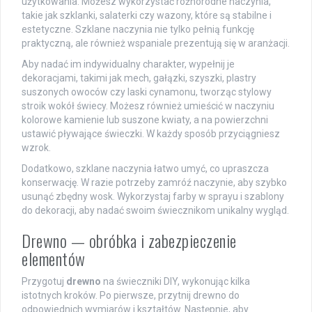
użytkowania. Możesz wykorzystać różnorodne naczynia,
takie jak szklanki, salaterki czy wazony, które są stabilne i
estetyczne. Szklane naczynia nie tylko pełnią funkcję
praktyczną, ale również wspaniale prezentują się w aranżacji.
Aby nadać im indywidualny charakter, wypełnij je
dekoracjami, takimi jak mech, gałązki, szyszki, plastry
suszonych owoców czy laski cynamonu, tworząc stylowy
stroik wokół świecy. Możesz również umieścić w naczyniu
kolorowe kamienie lub suszone kwiaty, a na powierzchni
ustawić pływające świeczki. W każdy sposób przyciągniesz
wzrok.
Dodatkowo, szklane naczynia łatwo umyć, co upraszcza
konserwację. W razie potrzeby zamróź naczynie, aby szybko
usunąć zbędny wosk. Wykorzystaj farby w sprayu i szablony
do dekoracji, aby nadać swoim świecznikom unikalny wygląd.
Drewno — obróbka i zabezpieczenie
elementów
Przygotuj
drewno
na świeczniki DIY, wykonując kilka
istotnych kroków. Po pierwsze, przytnij drewno do
odpowiednich wymiarów i kształtów. Następnie, aby