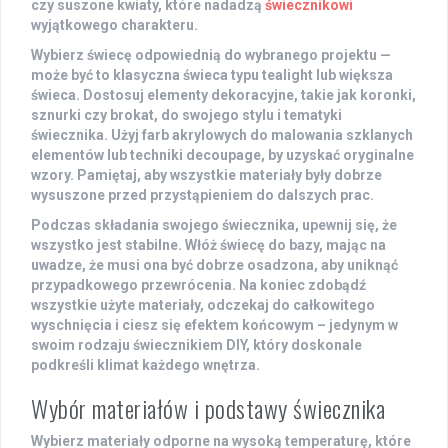
czy suszone kwiaty, które nadadzą
świecznikowi
wyjątkowego charakteru.
Wybierz świecę odpowiednią do wybranego projektu —
może być to klasyczna świeca typu tealight lub większa
świeca. Dostosuj elementy dekoracyjne, takie jak koronki,
sznurki czy brokat, do swojego stylu i tematyki
świecznika. Użyj farb akrylowych do malowania szklanych
elementów lub techniki decoupage, by uzyskać oryginalne
wzory. Pamiętaj, aby wszystkie materiały były dobrze
wysuszone przed przystąpieniem do dalszych prac.
Podczas składania swojego świecznika, upewnij się, że
wszystko jest stabilne. Włóż świecę do bazy, mając na
uwadze, że musi ona być dobrze osadzona, aby uniknąć
przypadkowego przewrócenia. Na koniec zdobądź
wszystkie użyte materiały, odczekaj do całkowitego
wyschnięcia i ciesz się efektem końcowym – jedynym w
swoim rodzaju świecznikiem DIY, który doskonale
podkreśli klimat każdego wnętrza.
Wybór materiałów i podstawy świecznika
Wybierz
materiały
odporne na wysoką temperaturę, które