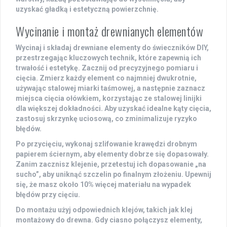
uzyskać gładką i estetyczną powierzchnię.
Wycinanie i montaż drewnianych elementów
Wycinaj i składaj
drewniane elementy
do świeczników DIY,
przestrzegając kluczowych technik, które zapewnią ich
trwałość i estetykę. Zacznij od precyzyjnego pomiaru i
cięcia. Zmierz każdy element co najmniej dwukrotnie,
używając stalowej miarki taśmowej, a następnie zaznacz
miejsca cięcia ołówkiem, korzystając ze stalowej linijki
dla większej dokładności. Aby uzyskać idealne kąty cięcia,
zastosuj skrzynkę uciosową, co zminimalizuje ryzyko
błędów.
Po przycięciu, wykonaj szlifowanie krawędzi drobnym
papierem ściernym, aby elementy dobrze się dopasowały.
Zanim zacznisz klejenie, przetestuj ich dopasowanie „na
sucho”, aby uniknąć szczelin po finalnym złożeniu. Upewnij
się, że masz około 10% więcej materiału na wypadek
błędów przy cięciu.
Do montażu użyj odpowiednich klejów, takich jak klej
montażowy do drewna. Gdy ciasno połączysz elementy,