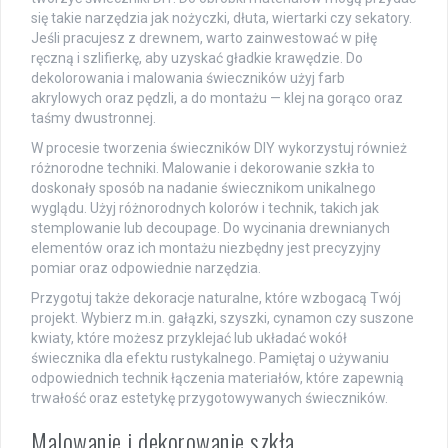
się takie narzędzia jak nożyczki, dłuta, wiertarki czy sekatory.
Jeśli pracujesz z drewnem, warto zainwestować w piłę
ręczną i szlifierkę, aby uzyskać gładkie krawędzie. Do
dekolorowania i malowania świeczników użyj farb
akrylowych oraz pędzli, a do montażu — klej na gorąco oraz
taśmy dwustronnej.
W procesie tworzenia świeczników DIY wykorzystuj również
różnorodne techniki. Malowanie i dekorowanie szkła to
doskonały sposób na nadanie świecznikom unikalnego
wyglądu. Użyj różnorodnych kolorów i technik, takich jak
stemplowanie lub decoupage. Do wycinania drewnianych
elementów oraz ich montażu niezbędny jest precyzyjny
pomiar oraz odpowiednie narzędzia.
Przygotuj także dekoracje naturalne, które wzbogacą Twój
projekt. Wybierz m.in. gałązki, szyszki, cynamon czy suszone
kwiaty, które możesz przyklejać lub układać wokół
świecznika dla efektu rustykalnego. Pamiętaj o używaniu
odpowiednich technik łączenia materiałów, które zapewnią
trwałość oraz estetykę przygotowywanych świeczników.
Malowanie i dekorowanie szkła