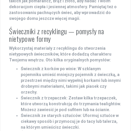
takich jak pomarańcz, brąz i złoto, aby nadać Twoim
dekoracjom ciepła i jesiennej atmosfery. Pamiętaj też o
zastosowaniu pachnących świec, aby wprowadzić do
swojego domu jeszcze więcej magii.
Świeczniki z recyklingu — pomysły na
nietypowe formy
Wykorzystaj
materiały z recyklingu
do stworzenia
nietypowych świeczników, które dodadzą charakteru
Twojemu wnętrzu. Oto kilka oryginalnych pomysłów:
Świecznik z korków po winie
: W szklanym
pojemniku umieść mniejszy pojemnik z świeczką, a
przestrzeń między nimi wypełnij korkami lub innymi
drobnymi materiałami, takimi jak piasek czy
orzechy.
Świecznik z trzepaczek
: Zestaw kilka trzepaczek,
które utworzą konstrukcję do trzymania
tealightów
.
Możesz zawiesić je pod sufitem lub na ścianie.
Świecznik ze starych sztućców
: Uformuj sztućce w
ciekawy sposób i przymocuj je do tacy lub talerza,
na którym umieścisz świeczki.