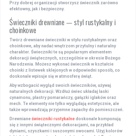
Przy dobrej organizacji stworzysz świecznik zarówno
efektowny, jak i bezpieczny.
Świeczniki drewniane — styl rustykalny i
choinkowe
Twórz
drewniane świeczniki
w stylu rustykalnym oraz
choinkowe, aby nadać wnętrzom przytulny i naturalny
charakter. Świeczniki te są popularnym elementem
dekoracji świątecznych, szczególnie w okresie Bożego
Narodzenia. Możesz wykonać świecznik w kształcie
choinki z listewek sklejonych w odpowiedni sposób, co
doskonale wpisuje się w atmosferę świąt.
Aby wzbogacić wygląd swoich świeczników, używaj
naturalnych dekoracji. Wzdłuż świec układaj
laski
cynamonu
, plastry pomarańczy, gałązki iglaków oraz
mech. Te elementy nie tylko wyglądają estetycznie, ale
także wprowadzają przyjemne zapachy do pomieszczeń.
Drewniane
świeczniki rustykalne
doskonale komponują
się z innymi świątecznymi dekoracjami, na przykład
dyniami
, szyszkami i suszonymi owocami. Użyj kolorów