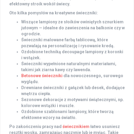
efektowny stroik wokół świecy.
Oto kilka pomysłów na kreatywne świeczniki:
Wiszące lampiony ze słoików owiniętych sznurkiem
jutowym — idealne do zawieszenia na balkonie czy w
ogrodzie.
Świeczniki malowane farbą tablicową, które
pozwalają na personalizację i rysowanie kredą.
Ozdobione techniką decoupage lampiony z koronki
i wstążek.
Świeczniki wypełnione naturalnymi materiałami,
takimi jak ziarna kawy czy lawenda.
Betonowe świeczniki
dla nowoczesnego, surowego
wyglądu.
Drewniane świeczniki z gałązek lub desek, dodające
wnętrzu ciepła.
Sezonowe dekoracje z motywami świątecznymi, np.
kolorowe wstążki i muszle.
Ozdobione szablonami lampiony, które tworzą
efektowne wzory na światło.
Po zakończeniu pracy nad
świecznikiem
łatwo usuniesz
resztki wosku, zamrażając naczynie lub je myjąc. Takie