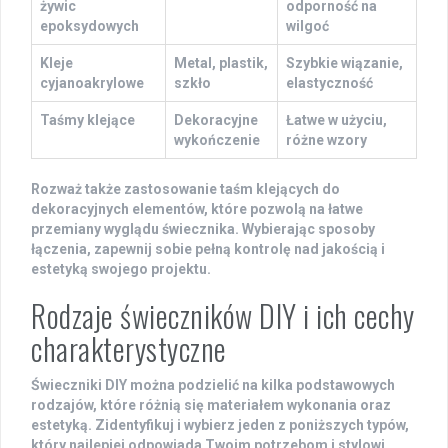
żywic
odporność na
epoksydowych
wilgoć
Kleje
Metal, plastik,
Szybkie wiązanie,
cyjanoakrylowe
szkło
elastyczność
Taśmy klejące
Dekoracyjne
Łatwe w użyciu,
wykończenie
różne wzory
Rozważ także zastosowanie taśm klejących do
dekoracyjnych elementów, które pozwolą na łatwe
przemiany wyglądu świecznika. Wybierając sposoby
łączenia, zapewnij sobie pełną kontrolę nad jakością i
estetyką swojego projektu.
Rodzaje świeczników DIY i ich cechy
charakterystyczne
Świeczniki DIY
można podzielić na kilka podstawowych
rodzajów, które różnią się materiałem wykonania oraz
estetyką. Zidentyfikuj i wybierz jeden z poniższych typów,
który najlepiej odpowiada Twoim potrzebom i stylowi