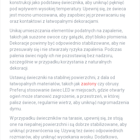
konstrukcji jako podstawę świecznika, aby uniknąć pęknięć
pod wpływem wysokiej temperatury. Upewnij się, że świeca
jest mocno umocowana, aby zapobiec jej przewracaniu się
oraz kontaktowi z łatwopalnymi dekoracjami.
Unikaj umieszczania elementów podatnych na zapalenie,
takich jak suszone owoce czy gałązki, zbyt blisko płomienia.
Dekoracje powinny być odpowiednio stabilizowane, aby nie
przesuwały się i nie stwarzały ryzyka zapalenia. Podczas
palenia świec nigdy ich nie pozostawiaj bez nadzoru,
szczególnie w przypadku korzystania z naturalnych
dekoracji.
Ustawuj świeczniki na stabilnej powierzchni, z dala od
łatwopalnych materiałów, takich jak
zasłony
czy obrusy.
Preferuj stosowanie świec LED w miejscach, gdzie otwarty
ogień może stanowić zagrożenie, a przestrzeń, w której
palisz świece, regularnie wietrz, aby uniknąć nagromadzenia
dymu.
W przypadku świeczników na tarasie, upewnij się, że stoją
one na niepalnej powierzchni i są dobrze stabilizowane, aby
uniknąć przewrócenia się. Używaj też świec odpowiednich
rozmiarów, aby uniknąć wyciekania wosku. Dodatkowo,