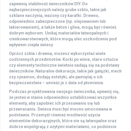
zapewnią
stabilność
świeczników DIY. Do
najbezpieczniejszych należy grube szkło, takie jak
szklane naczynia
, wazony czy karafki. Drewno,
odpowiednio zabezpieczone (np. olejowaniem lub
lakierowaniem), a także beton i glina, mogą być również
dobrym wyborem. Unikaj materiałów łatwopalnych i
cienkowarstwowych, które mogą ulec uszkodzeniu pod
wpływem ciepła świecy.
Oprócz szkła i drewna, możesz wykorzystać wiele
codziennych przedmiotów
. Korki po winie, stare sztućce
czy elementy techniczne świetnie nadają się na podstawy
świeczników. Naturalne dekoracje, takie jak gałązki, mech
czy cynamon, dodają estetyki, ale pamiętaj o ich
bezpieczeństwie – umieść je z dala od płomienia.
Podczas projektowania swojego świecznika, upewnij się,
że jesteś w stanie odpowiednio ustabilizować wszystkie
elementy, aby zapobiec ich przesuwaniu się lub
przewracaniu. Świeca musi być mocno umocowana w
podstawie. Przemyśl również możliwość użycia
elementów dekoracyjnych
, które nie są łatwopalne oraz
dobrze współgrają z użytymi materiałami, co podniesie