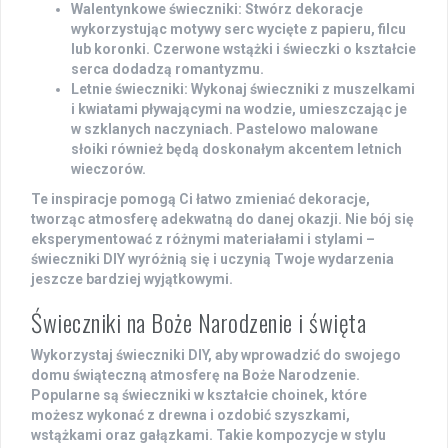
Walentynkowe świeczniki
: Stwórz dekoracje
wykorzystując motywy serc wycięte z papieru, filcu
lub koronki. Czerwone wstążki i świeczki o kształcie
serca dodadzą romantyzmu.
Letnie świeczniki
: Wykonaj świeczniki z muszelkami
i kwiatami pływającymi na wodzie, umieszczając je
w szklanych naczyniach. Pastelowo malowane
słoiki również będą doskonałym akcentem letnich
wieczorów.
Te inspiracje pomogą Ci łatwo zmieniać dekoracje,
tworząc atmosferę adekwatną do danej okazji. Nie bój się
eksperymentować z różnymi materiałami i stylami –
świeczniki DIY wyróżnią się i uczynią Twoje wydarzenia
jeszcze bardziej wyjątkowymi.
Świeczniki na Boże Narodzenie i święta
Wykorzystaj świeczniki DIY, aby wprowadzić do swojego
domu świąteczną atmosferę na Boże Narodzenie.
Popularne są
świeczniki w kształcie choinek
, które
możesz wykonać z drewna i ozdobić szyszkami,
wstążkami oraz gałązkami. Takie kompozycje w stylu