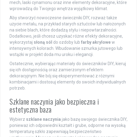
mech, laski cynamonu oraz inne elementy dekoracyjne, które
wprowadzą do Twojego wnętrza wyjątkowy klimat.
Aby stworzyć nowoczesne świeczniki DIY, rozważ także
użycie metalu, na przykład starych sztućców lub nałożonych
na siebie blach, które dodadzą stylu i niepowtarzalności.
Dodatkowo, jeśli chcesz uzyskać różne efekty dekoracyjne,
wykorzystaj
słoną sól
do ozdoby lub
farby akrylowe
w
intensywnych kolorach. Wbudowanie sznurka jutowego lub
wstążki w projekt doda mu uroku i elegancji.
Ostatecznie, wybierając materiały do świeczników DIY, kieruj
się ich dostępnością oraz zamierzonym efektem
dekoracyjnym. Nie bój się eksperymentować z różnymi
kombinacjami i dostosuj elementy do swoich indywidualnych
potrzeb.
Szklane naczynia jako bezpieczna i
estetyczna baza
Wybierz
szklane naczynia
jako bazę swojego świecznika DIY,
ponieważ ich odpowiedni kształt i grube, odporne na wysoką
temperaturę szkło zapewniają bezpieczeństwo