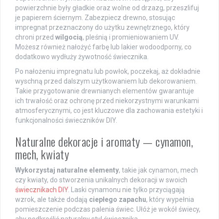
powierzchnie były gładkie oraz wolne od drzazg, przeszlifuj
je papierem ściernym. Zabezpiecz drewno, stosując
impregnat przeznaczony do użytku zewnętrznego, który
chroni przed
wilgocią
, pleśnią i promieniowaniem UV.
Możesz również nałożyć farbę lub lakier wodoodporny, co
dodatkowo wydłuży żywotność świecznika.
Po nałożeniu impregnatu lub powłok, poczekaj, aż dokładnie
wyschną przed dalszym użytkowaniem lub dekorowaniem.
Takie przygotowanie drewnianych elementów gwarantuje
ich trwałość oraz ochronę przed niekorzystnymi warunkami
atmosferycznymi, co jest kluczowe dla zachowania estetyki i
funkcjonalności świeczników DIY.
Naturalne dekoracje i aromaty — cynamon,
mech, kwiaty
Wykorzystaj naturalne elementy
, takie jak cynamon, mech
czy kwiaty, do stworzenia unikalnych dekoracji w swoich
świecznikach DIY
. Laski cynamonu nie tylko przyciągają
wzrok, ale także dodają
ciepłego zapachu
, który wypełnia
pomieszczenie podczas palenia świec. Ułóż je wokół świecy,