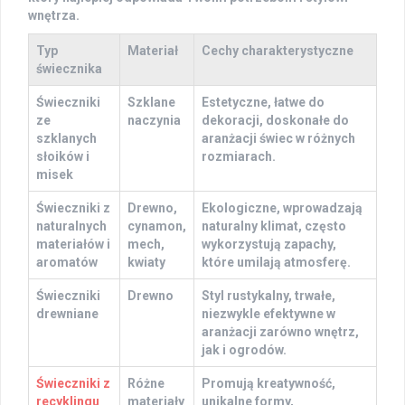
wnętrza.
Typ
Materiał
Cechy charakterystyczne
świecznika
Świeczniki
Szklane
Estetyczne, łatwe do
ze
naczynia
dekoracji, doskonałe do
szklanych
aranżacji świec w różnych
słoików i
rozmiarach.
misek
Świeczniki z
Drewno,
Ekologiczne, wprowadzają
naturalnych
cynamon,
naturalny klimat, często
materiałów i
mech,
wykorzystują zapachy,
aromatów
kwiaty
które umilają atmosferę.
Świeczniki
Drewno
Styl rustykalny, trwałe,
drewniane
niezwykle efektywne w
aranżacji zarówno wnętrz,
jak i ogrodów.
Świeczniki z
Różne
Promują kreatywność,
recyklingu
materiały
unikalne formy,