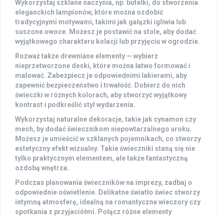
Wykorzystaj szklane naczynia, np. butelki, do stworzenia
eleganckich lampionów, które można ozdobić
tradycyjnymi motywami, takimi jak gałązki igliwia lub
suszone owoce. Możesz je postawić na stole, aby dodać
wyjątkowego charakteru kolacji lub przyjęciu w ogrodzie.
Rozważ także drewniane elementy — wybierz
nieprzetworzone deski, które można łatwo formować i
malować. Zabezpiecz je odpowiednimi lakierami, aby
zapewnić bezpieczeństwo i trwałość. Dobierz do nich
świeczki w różnych kolorach, aby stworzyć wyjątkowy
kontrast i podkreślić styl wydarzenia.
Wykorzystaj naturalne dekoracje, takie jak
cynamon
czy
mech
, by dodać świecznikom niepowtarzalnego uroku.
Możesz je umieścić w szklanych pojemnikach, co stworzy
estetyczny efekt wizualny. Takie świeczniki staną się nie
tylko praktycznym elementem, ale także fantastyczną
ozdobą wnętrza.
Podczas planowania świeczników na imprezy, zadbaj o
odpowiednie oświetlenie. Delikatne światło świec stworzy
intymną atmosferę, idealną na romantyczne wieczory czy
spotkania z przyjaciółmi. Połącz różne elementy