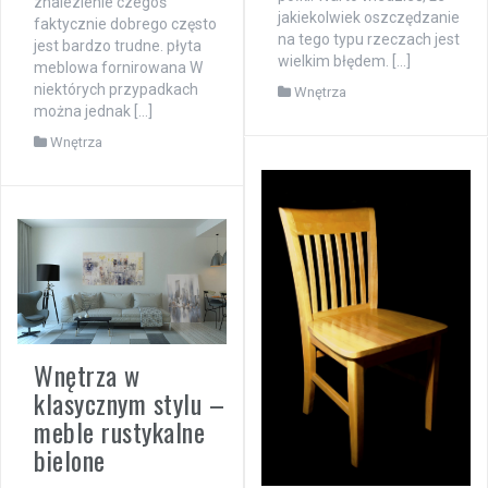
znalezienie czegoś
jakiekolwiek oszczędzanie
faktycznie dobrego często
na tego typu rzeczach jest
jest bardzo trudne. płyta
wielkim błędem. […]
meblowa fornirowana W
niektórych przypadkach
Wnętrza
można jednak […]
Wnętrza
Wnętrza w
klasycznym stylu –
meble rustykalne
bielone