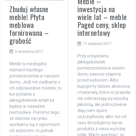
Meble –
Zbuduj własne
inwestycja na
meble! Płyta
wiele lat – meble
meblowa
Paged ceny, sklep
fornirowana –
internetowy
grubość
11 sierpnia 2017
3 września 2017
Przy urządzaniu
jakiegokolwiek
Meble to niezbędny
pomieszczenia w swoim
element każdego
domu zawsze stajemy
pomieszczenia w naszym
przed wyborem. Albo
domu. Jeśli nie zadbamy o
kupujemy tańsze akcesoria
ich odpowiednie modele, to
i materiały, które co prawda
korzystanie z
nie odznaczają się wysoką
jakiegokolwiek wnętrza
jakością, ale jednocześnie
będzie w zasadzie
dają nam spore
niemożliwe. Pomimo tego,
oszczędności, albo też od
że obecnie na rynku
razu decydujemy się na
spotkamy się z ogromnym
produkty z nieco wyższej
ich wyborem, to jednak
półki. Warto wiedzieć, że