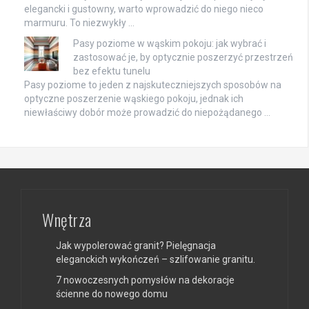
elegancki i gustowny, warto wprowadzić do niego nieco
marmuru. To niezwykły …
Pasy poziome w wąskim pokoju: jak wybrać i
zastosować je, by optycznie poszerzyć przestrzeń
bez efektu tunelu
Pasy poziome to jeden z najskuteczniejszych sposobów na
optyczne poszerzenie wąskiego pokoju, jednak ich
niewłaściwy dobór może prowadzić do niepożądanego …
Wnętrza
Jak wypolerować granit? Pielęgnacja
eleganckich wykończeń – szlifowanie granitu.
7 nowoczesnych pomysłów na dekoracje
ścienne do nowego domu