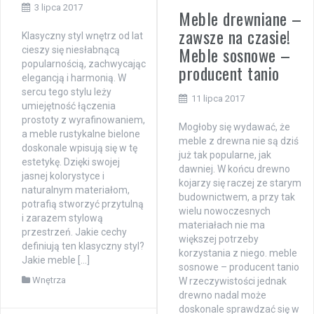
3 lipca 2017
Meble drewniane –
zawsze na czasie!
Klasyczny styl wnętrz od lat
Meble sosnowe –
cieszy się niesłabnącą
popularnością, zachwycając
producent tanio
elegancją i harmonią. W
sercu tego stylu leży
11 lipca 2017
umiejętność łączenia
prostoty z wyrafinowaniem,
Mogłoby się wydawać, że
a meble rustykalne bielone
meble z drewna nie są dziś
doskonale wpisują się w tę
już tak popularne, jak
estetykę. Dzięki swojej
dawniej. W końcu drewno
jasnej kolorystyce i
kojarzy się raczej ze starym
naturalnym materiałom,
budownictwem, a przy tak
potrafią stworzyć przytulną
wielu nowoczesnych
i zarazem stylową
materiałach nie ma
przestrzeń. Jakie cechy
większej potrzeby
definiują ten klasyczny styl?
korzystania z niego. meble
Jakie meble […]
sosnowe – producent tanio
Wnętrza
W rzeczywistości jednak
drewno nadal może
doskonale sprawdzać się w