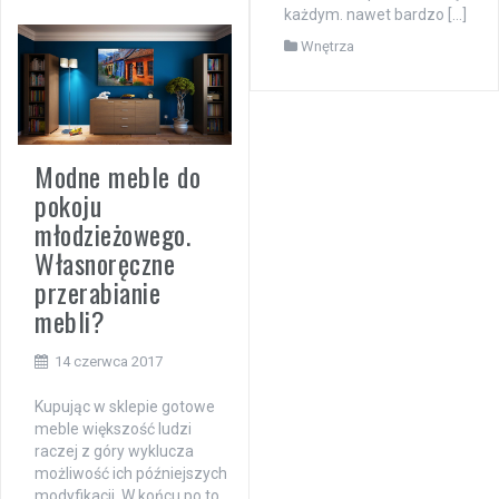
każdym. nawet bardzo […]
Wnętrza
Modne meble do
pokoju
młodzieżowego.
Własnoręczne
przerabianie
mebli?
14 czerwca 2017
Kupując w sklepie gotowe
meble większość ludzi
raczej z góry wyklucza
możliwość ich późniejszych
modyfikacji. W końcu po to