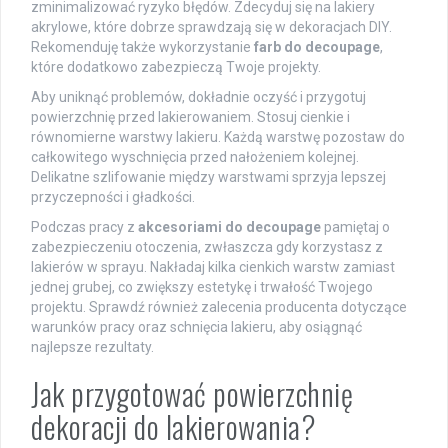
zminimalizować ryzyko błędów. Zdecyduj się na lakiery
akrylowe, które dobrze sprawdzają się w dekoracjach DIY.
Rekomenduję także wykorzystanie
farb do decoupage
,
które dodatkowo zabezpieczą Twoje projekty.
Aby uniknąć problemów, dokładnie oczyść i przygotuj
powierzchnię przed lakierowaniem. Stosuj cienkie i
równomierne warstwy lakieru. Każdą warstwę pozostaw do
całkowitego wyschnięcia przed nałożeniem kolejnej.
Delikatne szlifowanie między warstwami sprzyja lepszej
przyczepności i gładkości.
Podczas pracy z
akcesoriami do decoupage
pamiętaj o
zabezpieczeniu otoczenia, zwłaszcza gdy korzystasz z
lakierów w sprayu. Nakładaj kilka cienkich warstw zamiast
jednej grubej, co zwiększy estetykę i trwałość Twojego
projektu. Sprawdź również zalecenia producenta dotyczące
warunków pracy oraz schnięcia lakieru, aby osiągnąć
najlepsze rezultaty.
Jak przygotować powierzchnię
dekoracji do lakierowania?