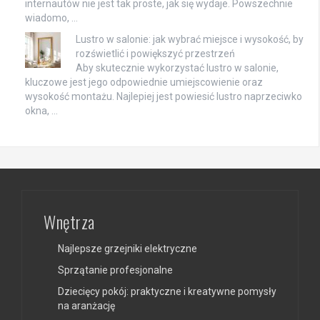
internautów nie jest tak proste, jak się wydaje. Powszechnie
wiadomo, …
Lustro w salonie: jak wybrać miejsce i wysokość, by
rozświetlić i powiększyć przestrzeń
Aby skutecznie wykorzystać lustro w salonie,
kluczowe jest jego odpowiednie umiejscowienie oraz
wysokość montażu. Najlepiej jest powiesić lustro naprzeciwko
okna, …
Wnętrza
Najlepsze grzejniki elektryczne
Sprzątanie profesjonalne
Dziecięcy pokój: praktyczne i kreatywne pomysły
na aranżację