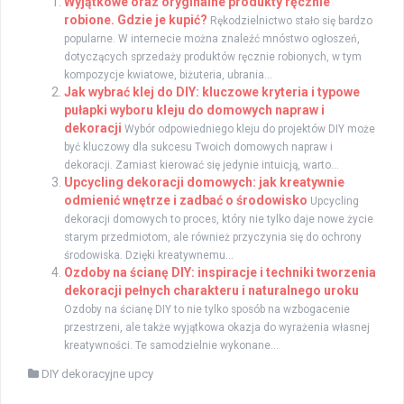
Wyjątkowe oraz oryginalne produkty ręcznie
robione. Gdzie je kupić?
Rękodzielnictwo stało się bardzo
popularne. W internecie można znaleźć mnóstwo ogłoszeń,
dotyczących sprzedaży produktów ręcznie robionych, w tym
kompozycje kwiatowe, biżuteria, ubrania...
Jak wybrać klej do DIY: kluczowe kryteria i typowe
pułapki wyboru kleju do domowych napraw i
dekoracji
Wybór odpowiedniego kleju do projektów DIY może
być kluczowy dla sukcesu Twoich domowych napraw i
dekoracji. Zamiast kierować się jedynie intuicją, warto...
Upcycling dekoracji domowych: jak kreatywnie
odmienić wnętrze i zadbać o środowisko
Upcycling
dekoracji domowych to proces, który nie tylko daje nowe życie
starym przedmiotom, ale również przyczynia się do ochrony
środowiska. Dzięki kreatywnemu...
Ozdoby na ścianę DIY: inspiracje i techniki tworzenia
dekoracji pełnych charakteru i naturalnego uroku
Ozdoby na ścianę DIY to nie tylko sposób na wzbogacenie
przestrzeni, ale także wyjątkowa okazja do wyrażenia własnej
kreatywności. Te samodzielnie wykonane...
DIY dekoracyjne upcy