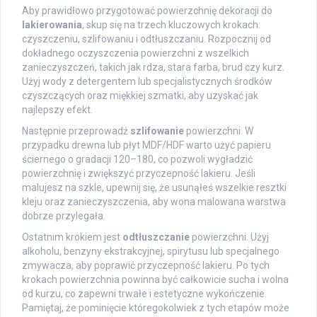
Aby prawidłowo przygotować powierzchnię dekoracji do
lakierowania
, skup się na trzech kluczowych krokach:
czyszczeniu, szlifowaniu i odtłuszczaniu. Rozpocznij od
dokładnego oczyszczenia powierzchni z wszelkich
zanieczyszczeń, takich jak rdza, stara farba, brud czy kurz.
Użyj wody z detergentem lub specjalistycznych środków
czyszczących oraz miękkiej szmatki, aby uzyskać jak
najlepszy efekt.
Następnie przeprowadź
szlifowanie
powierzchni. W
przypadku drewna lub płyt MDF/HDF warto użyć papieru
ściernego o gradacji 120–180, co pozwoli wygładzić
powierzchnię i zwiększyć przyczepność lakieru. Jeśli
malujesz na szkle, upewnij się, że usunąłeś wszelkie resztki
kleju oraz zanieczyszczenia, aby wona malowana warstwa
dobrze przylegała.
Ostatnim krokiem jest
odtłuszczanie
powierzchni. Użyj
alkoholu, benzyny ekstrakcyjnej, spirytusu lub specjalnego
zmywacza, aby poprawić przyczepność lakieru. Po tych
krokach powierzchnia powinna być całkowicie sucha i wolna
od kurzu, co zapewni trwałe i estetyczne wykończenie.
Pamiętaj, że pominięcie któregokolwiek z tych etapów może