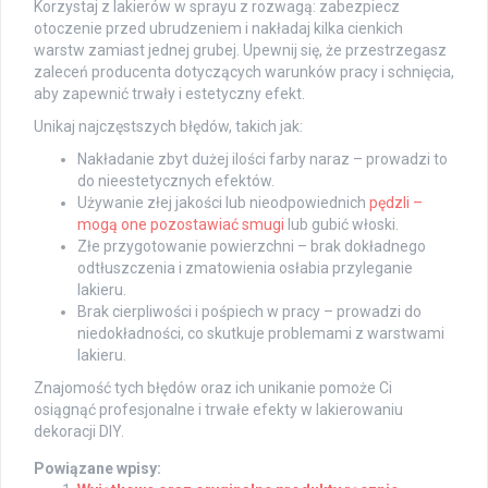
Korzystaj z lakierów w sprayu z rozwagą: zabezpiecz
otoczenie przed ubrudzeniem i nakładaj kilka cienkich
warstw zamiast jednej grubej. Upewnij się, że przestrzegasz
zaleceń producenta dotyczących warunków pracy i schnięcia,
aby zapewnić trwały i estetyczny efekt.
Unikaj najczęstszych błędów, takich jak:
Nakładanie zbyt dużej ilości farby naraz – prowadzi to
do nieestetycznych efektów.
Używanie złej jakości lub nieodpowiednich
pędzli –
mogą one pozostawiać smugi
lub gubić włoski.
Złe przygotowanie powierzchni – brak dokładnego
odtłuszczenia i zmatowienia osłabia przyleganie
lakieru.
Brak cierpliwości i pośpiech w pracy – prowadzi do
niedokładności, co skutkuje problemami z warstwami
lakieru.
Znajomość tych błędów oraz ich unikanie pomoże Ci
osiągnąć profesjonalne i trwałe efekty w lakierowaniu
dekoracji DIY.
Powiązane wpisy: