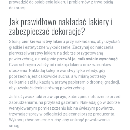
prowadzić do osłabienia lakieru i problemów z trwałością
dekoracji.
Jak prawidłowo nakładać lakiery i
zabezpieczać dekoracje?
Stosuj
cienkie warstwy
lakieru przy nakładaniu, aby uzyskać
gładkie i estetyczne wykończenie. Zaczynaj od nałożenia
pierwszej warstwy lakieru na dobrze przygotowaną
powierzchnię, a następnie
pozwól jej całkowicie wyschnąć
.
Czas schnięcia zależy od rodzaju lakieru oraz warunków
otoczenia. Nakładaj kolejne warstwy tylko wtedy, gdy
poprzednia jest całkowicie sucha, a w miarę potrzeby
delikatnie szlifuj każdą warstwę papierem o drobnej gradacji,
aby uzyskać idealnie równą powierzchnię.
Jeśli używasz
lakieru w sprayu
, zabezpiecz otoczenie przed
zabrudzeniami, na przykład gazetami. Nakładaj go w dobrze
wentylowanym pomieszczeniu lub na świeżym powietrzu,
trzymając spray w odległości zalecanej przez producenta.
Wykonuj równomierne ruchy, aby uniknąć powstawania
smug.